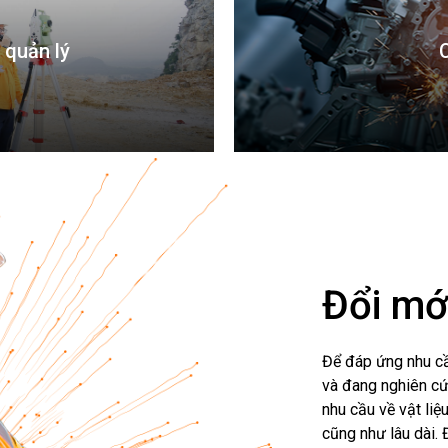
 quản lý
Đổi mớ
Để đáp ứng nhu cầ
và đang nghiên cứ
nhu cầu về vật li
cũng như lâu dài.