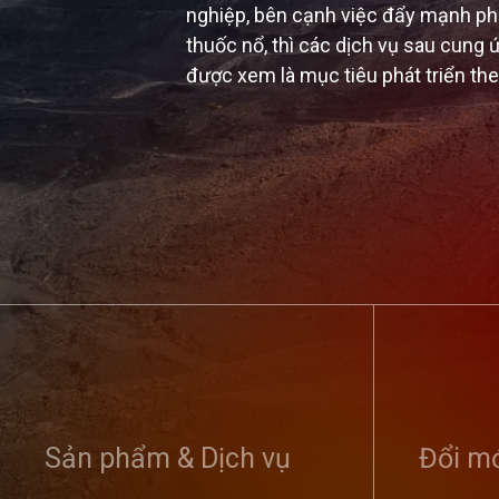
Tổng công ty tổ chức H
nghị sơ kết phong trào
Sản phẩm & Dịch vụ
dân bảo vệ an ninh Tổ q
Đổi mớ