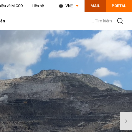
thiệu về MICCO
Liên hệ
VNE
MAIL
PORTAL
iện
... Tìm kiếm