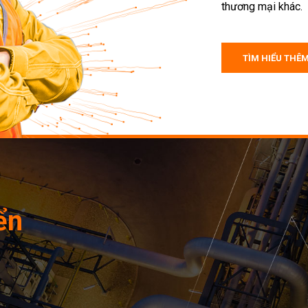
thương mại khác.
TÌM HIỂU THÊ
ển