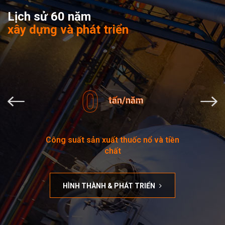
Lịch sử 60 năm
xây dựng và phát triển
0
tấn/năm
Công suất sản xuất thuốc nổ và tiền
chất
HÌNH THÀNH & PHÁT TRIỂN