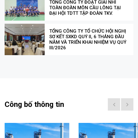
TỔNG CÔNG TY ĐOẠT GIẢI NHÌ
TOÀN ĐOÀN MÔN CẦU LÔNG TẠI
ĐẠI HỘI TDTT TẬP ĐOÀN TKV.
TỔNG CÔNG TY TỔ CHỨC HỘI NGHỊ
SƠ KẾT SXKD QUÝ II, 6 THÁNG ĐẦU
NĂM VÀ TRIỂN KHAI NHIỆM VỤ QUÝ
III/2026
Công bố thông tin