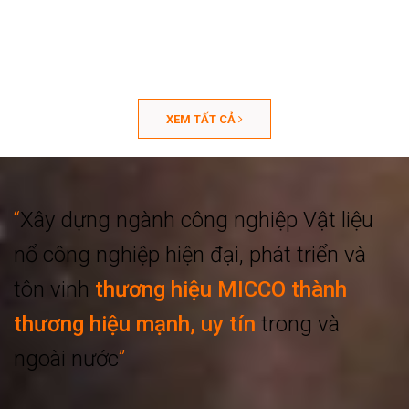
XEM TẤT CẢ
“
Xây dựng ngành công nghiệp
Vật liệu
nổ công nghiệp hiện đại, phát triển
và
tôn vinh
thương hiệu MICCO thành
thương hiệu mạnh, uy tín
trong và
ngoài nước
”