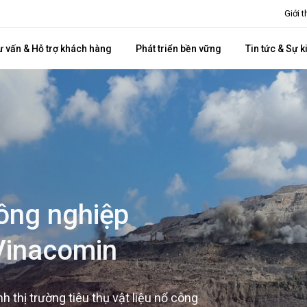
Giới 
ư vấn & Hỗ trợ khách hàng
Phát triển bền vững
Tin tức & Sự k
ông nghiệp
Vinacomin
 thị trường tiêu thụ vật liệu nổ công