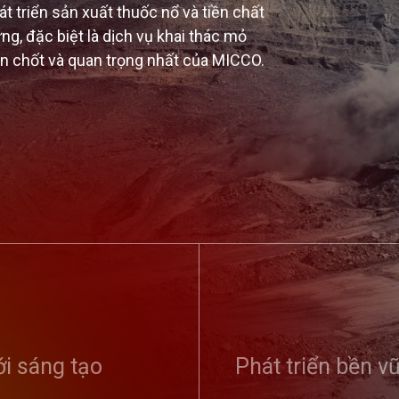
 triển sản xuất thuốc nổ và tiền chất
ng, đặc biệt là dịch vụ khai thác mỏ
en chốt và quan trọng nhất của MICCO.
 tổ chức Hội
Tổng công ty Tuyên dương
Kỷ niệm 9
phong trào toàn
điển hình tiên tiến, vinh danh
thống ngà
 ninh Tổ quốc...
i sáng tạo
sản phẩm, dịch vụ tiêu biểu...
Phát triển bền v
Đảng (01/
01/8/2020