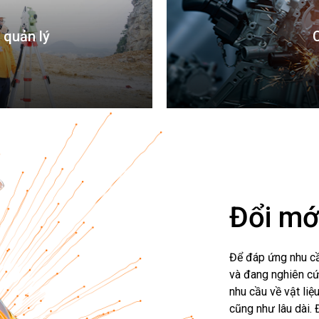
 quản lý
Đổi mớ
Để đáp ứng nhu cầ
và đang nghiên cứ
nhu cầu về vật li
cũng như lâu dài.