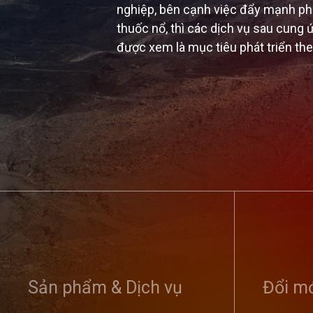
nghiệp, bên cạnh việc đẩy mạnh phát
thuốc nổ, thì các dịch vụ sau cung ứ
được xem là mục tiêu phát triển th
Tổng công ty
nghị sơ kết 
Sản phẩm & Dịch vụ
dân bảo vệ an
Đổi mớ