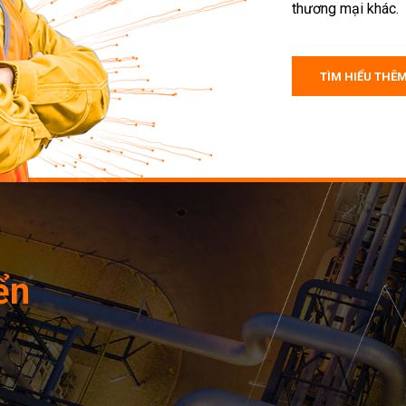
thương mại khác.
TÌM HIỂU THÊ
ển