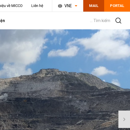
thiệu về MICCO
Liên hệ
VNE
MAIL
PORTAL
iện
... Tìm kiếm