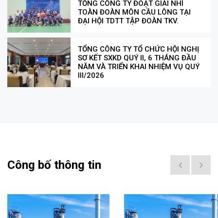
TỔNG CÔNG TY ĐOẠT GIẢI NHÌ
TOÀN ĐOÀN MÔN CẦU LÔNG TẠI
ĐẠI HỘI TDTT TẬP ĐOÀN TKV.
TỔNG CÔNG TY TỔ CHỨC HỘI NGHỊ
SƠ KẾT SXKD QUÝ II, 6 THÁNG ĐẦU
NĂM VÀ TRIỂN KHAI NHIỆM VỤ QUÝ
III/2026
Công bố thông tin