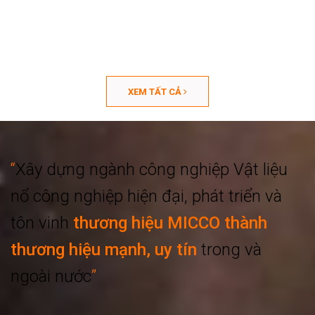
XEM TẤT CẢ
“
Xây dựng ngành công nghiệp
Vật liệu
nổ công nghiệp hiện đại, phát triển
và
tôn vinh
thương hiệu MICCO thành
thương hiệu mạnh, uy tín
trong và
ngoài nước
”