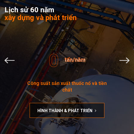
Lịch sử 60 năm
xây dựng và phát triển
0
tấn/năm
Công suất sản xuất thuốc nổ và tiền
chất
HÌNH THÀNH & PHÁT TRIỂN