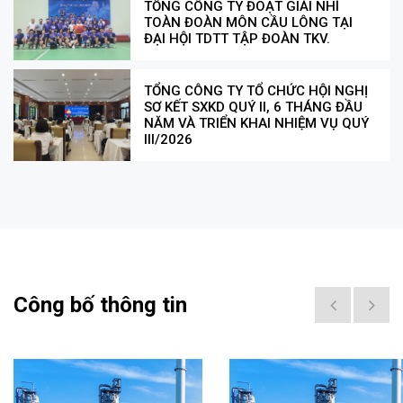
TỔNG CÔNG TY ĐOẠT GIẢI NHÌ
TOÀN ĐOÀN MÔN CẦU LÔNG TẠI
ĐẠI HỘI TDTT TẬP ĐOÀN TKV.
TỔNG CÔNG TY TỔ CHỨC HỘI NGHỊ
SƠ KẾT SXKD QUÝ II, 6 THÁNG ĐẦU
NĂM VÀ TRIỂN KHAI NHIỆM VỤ QUÝ
III/2026
Công bố thông tin