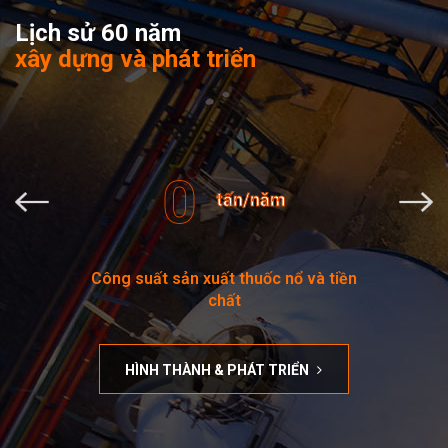
Lịch sử 60 năm
xây dựng và phát triển
0
tấn/năm
Công suất sản xuất thuốc nổ và tiền
chất
HÌNH THÀNH & PHÁT TRIỂN