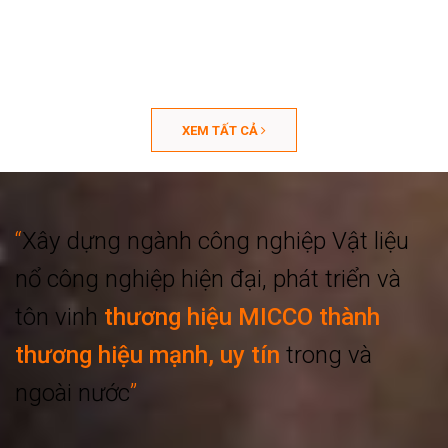
XEM TẤT CẢ
“
Xây dựng ngành công nghiệp
Vật liệu
nổ công nghiệp hiện đại, phát triển
và
tôn vinh
thương hiệu MICCO thành
thương hiệu mạnh, uy tín
trong và
ngoài nước
”