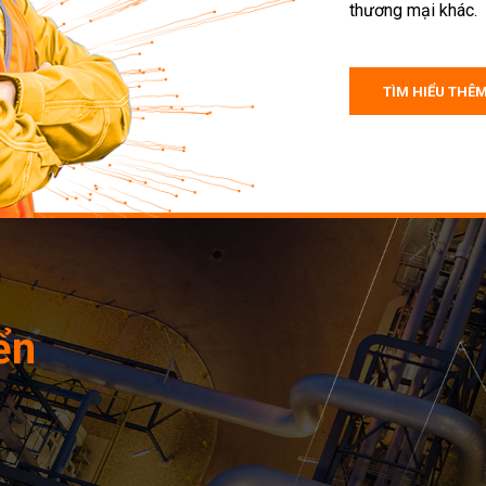
thương mại khác.
TÌM HIỂU THÊ
ển