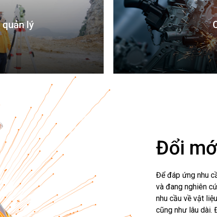
 quản lý
Đổi mớ
Để đáp ứng nhu cầ
và đang nghiên cứ
nhu cầu về vật li
cũng như lâu dài.