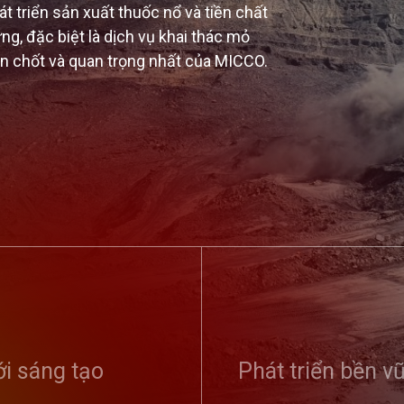
 triển sản xuất thuốc nổ và tiền chất
ng, đặc biệt là dịch vụ khai thác mỏ
en chốt và quan trọng nhất của MICCO.
 tổ chức Hội
Tổng công ty Tuyên dương
Kỷ niệm 9
phong trào toàn
điển hình tiên tiến, vinh danh
thống ngà
 ninh Tổ quốc...
i sáng tạo
sản phẩm, dịch vụ tiêu biểu...
Phát triển bền v
Đảng (01/
01/8/2020