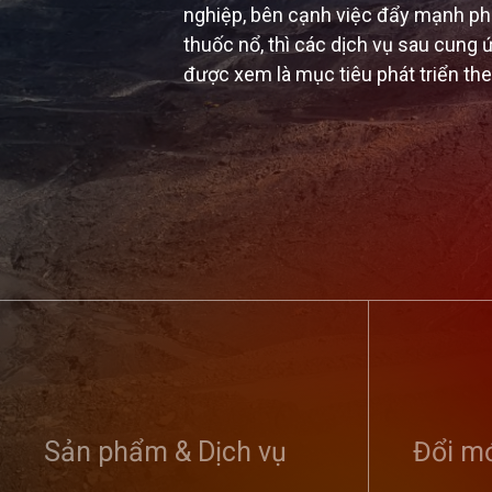
nghiệp, bên cạnh việc đẩy mạnh phát
thuốc nổ, thì các dịch vụ sau cung ứ
được xem là mục tiêu phát triển th
Tổng công ty
nghị sơ kết 
Sản phẩm & Dịch vụ
dân bảo vệ an
Đổi mớ