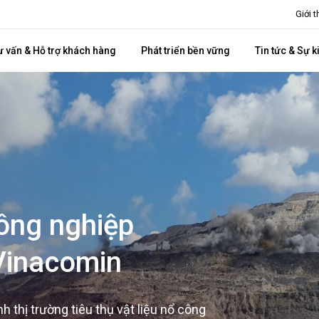
Giới 
ư vấn & Hỗ trợ khách hàng
Phát triển bền vững
Tin tức & Sự k
ông nghiệp
Vinacomin
 thị trường tiêu thụ vật liệu nổ công