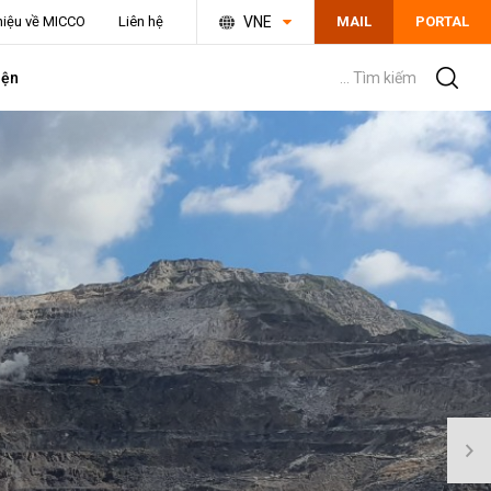
thiệu về MICCO
Liên hệ
VNE
MAIL
PORTAL
iện
... Tìm kiếm