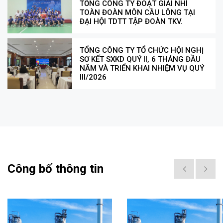
TỔNG CÔNG TY ĐOẠT GIẢI NHÌ
TOÀN ĐOÀN MÔN CẦU LÔNG TẠI
ĐẠI HỘI TDTT TẬP ĐOÀN TKV.
TỔNG CÔNG TY TỔ CHỨC HỘI NGHỊ
SƠ KẾT SXKD QUÝ II, 6 THÁNG ĐẦU
NĂM VÀ TRIỂN KHAI NHIỆM VỤ QUÝ
III/2026
Công bố thông tin