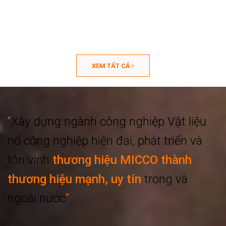
XEM TẤT CẢ
“
Xây dựng ngành công nghiệp
Vật liệu
nổ công nghiệp hiện đại, phát triển
và
tôn vinh
thương hiệu MICCO thành
thương hiệu mạnh, uy tín
trong và
ngoài nước
”