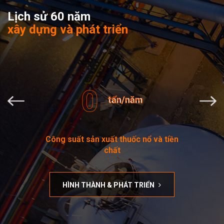
Lịch sử 60 năm
xây dựng và phát triển
0
tấn/năm
Công suất sản xuất thuốc nổ và tiền
chất
HÌNH THÀNH & PHÁT TRIỂN