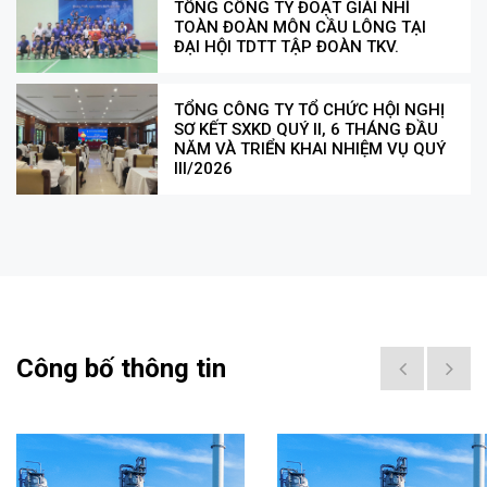
TỔNG CÔNG TY ĐOẠT GIẢI NHÌ
TOÀN ĐOÀN MÔN CẦU LÔNG TẠI
ĐẠI HỘI TDTT TẬP ĐOÀN TKV.
TỔNG CÔNG TY TỔ CHỨC HỘI NGHỊ
SƠ KẾT SXKD QUÝ II, 6 THÁNG ĐẦU
NĂM VÀ TRIỂN KHAI NHIỆM VỤ QUÝ
III/2026
Công bố thông tin