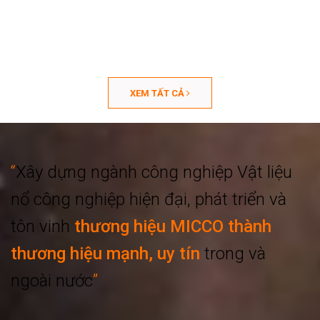
XEM TẤT CẢ
“
Xây dựng ngành công nghiệp
Vật liệu
nổ công nghiệp hiện đại, phát triển
và
tôn vinh
thương hiệu MICCO thành
thương hiệu mạnh, uy tín
trong và
ngoài nước
”