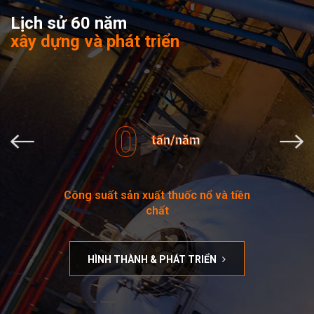
Lịch sử 60 năm
xây dựng và phát triển
0
tấn/năm
Công suất sản xuất thuốc nổ và tiền
chất
HÌNH THÀNH & PHÁT TRIỂN