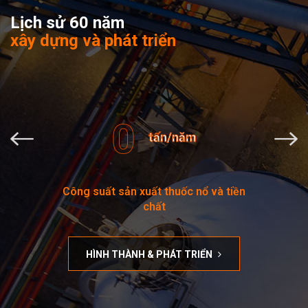
Lịch sử 60 năm
xây dựng và phát triển
0
tấn/năm
Công suất sản xuất thuốc nổ và tiền
chất
HÌNH THÀNH & PHÁT TRIỂN