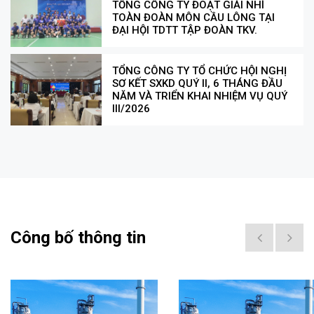
TỔNG CÔNG TY ĐOẠT GIẢI NHÌ
TOÀN ĐOÀN MÔN CẦU LÔNG TẠI
ĐẠI HỘI TDTT TẬP ĐOÀN TKV.
TỔNG CÔNG TY TỔ CHỨC HỘI NGHỊ
SƠ KẾT SXKD QUÝ II, 6 THÁNG ĐẦU
NĂM VÀ TRIỂN KHAI NHIỆM VỤ QUÝ
III/2026
Công bố thông tin