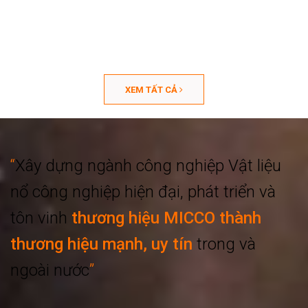
XEM TẤT CẢ
“
Xây dựng ngành công nghiệp
Vật liệu
nổ công nghiệp hiện đại, phát triển
và
tôn vinh
thương hiệu MICCO thành
thương hiệu mạnh, uy tín
trong và
ngoài nước
”