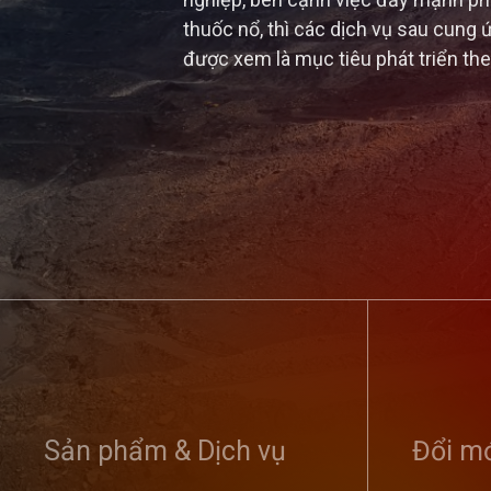
nghiệp, bên cạnh việc đẩy mạnh phát
thuốc nổ, thì các dịch vụ sau cung ứ
được xem là mục tiêu phát triển th
Tổng công ty
nghị sơ kết 
Sản phẩm & Dịch vụ
dân bảo vệ an
Đổi mớ