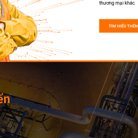
thương mại khác.
TÌM HIỂU THÊ
ển