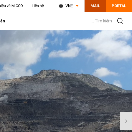
thiệu về MICCO
Liên hệ
VNE
MAIL
PORTAL
iện
... Tìm kiếm