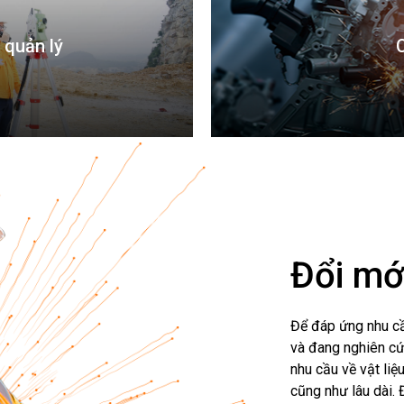
 quản lý
Đổi mớ
Để đáp ứng nhu cầ
và đang nghiên cứ
nhu cầu về vật li
cũng như lâu dài.