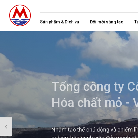
Sản phẩm & Dịch vụ
Đổi mới sáng tạo
T
Tổng công ty C
Hóa chất mỏ - 
Nhằm tạo thế chủ động và chiếm lĩnh