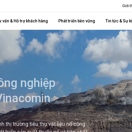
Giới 
ư vấn & Hỗ trợ khách hàng
Phát triển bền vững
Tin tức & Sự k
ông nghiệp
Vinacomin
 thị trường tiêu thụ vật liệu nổ công