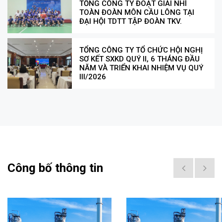
TỔNG CÔNG TY ĐOẠT GIẢI NHÌ
TOÀN ĐOÀN MÔN CẦU LÔNG TẠI
ĐẠI HỘI TDTT TẬP ĐOÀN TKV.
TỔNG CÔNG TY TỔ CHỨC HỘI NGHỊ
SƠ KẾT SXKD QUÝ II, 6 THÁNG ĐẦU
NĂM VÀ TRIỂN KHAI NHIỆM VỤ QUÝ
III/2026
Công bố thông tin