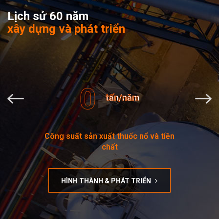
Lịch sử 60 năm
xây dựng và phát triển
0
tấn/năm
Công suất sản xuất thuốc nổ và tiền
chất
HÌNH THÀNH & PHÁT TRIỂN