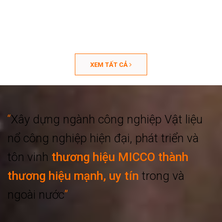
XEM TẤT CẢ
“
Xây dựng ngành công nghiệp
Vật liệu
nổ công nghiệp hiện đại, phát triển
và
tôn vinh
thương hiệu MICCO thành
thương hiệu mạnh, uy tín
trong và
ngoài nước
”