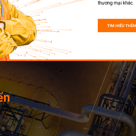
thương mại khác.
TÌM HIỂU THÊ
ển