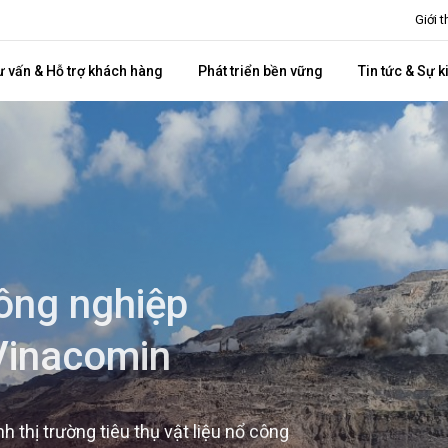
Giới 
ư vấn & Hỗ trợ khách hàng
Phát triển bền vững
Tin tức & Sự k
ông nghiệp
Vinacomin
 thị trường tiêu thụ vật liệu nổ công