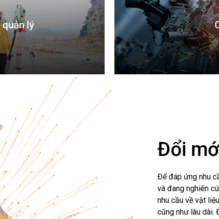
 quản lý
Đổi mớ
Để đáp ứng nhu cầ
và đang nghiên cứ
nhu cầu về vật li
cũng như lâu dài.