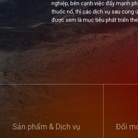
nghiệp, bên cạnh việc đẩy mạnh phát
thuốc nổ, thì các dịch vụ sau cung ứ
được xem là mục tiêu phát triển th
Tổng công ty
nghị sơ kết 
Sản phẩm & Dịch vụ
dân bảo vệ an
Đổi mớ