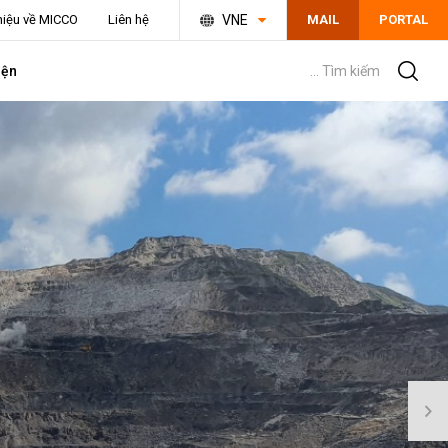
thiệu về MICCO
Liên hệ
VNE
MAIL
PORTAL
iện
... Tìm kiếm