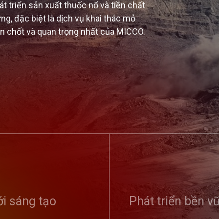
 triển sản xuất thuốc nổ và tiền chất
ng, đặc biệt là dịch vụ khai thác mỏ
en chốt và quan trọng nhất của MICCO.
 tổ chức Hội
Tổng công ty Tuyên dương
Kỷ niệm 9
phong trào toàn
điển hình tiên tiến, vinh danh
thống ngà
 ninh Tổ quốc...
i sáng tạo
sản phẩm, dịch vụ tiêu biểu...
Phát triển bền v
Đảng (01/
01/8/2020