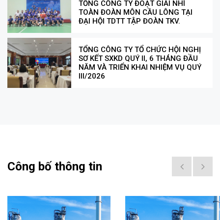
TỔNG CÔNG TY ĐOẠT GIẢI NHÌ
TOÀN ĐOÀN MÔN CẦU LÔNG TẠI
ĐẠI HỘI TDTT TẬP ĐOÀN TKV.
TỔNG CÔNG TY TỔ CHỨC HỘI NGHỊ
SƠ KẾT SXKD QUÝ II, 6 THÁNG ĐẦU
NĂM VÀ TRIỂN KHAI NHIỆM VỤ QUÝ
III/2026
Công bố thông tin