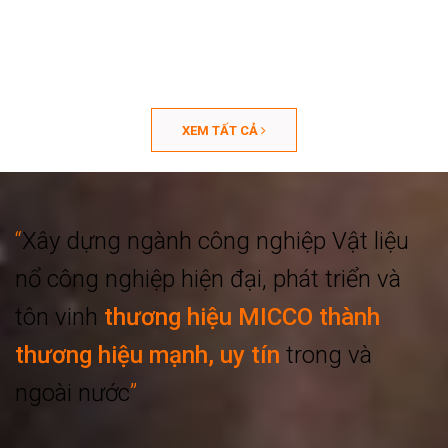
XEM TẤT CẢ
“
Xây dựng ngành công nghiệp
Vật liệu
nổ công nghiệp hiện đại, phát triển
và
tôn vinh
thương hiệu MICCO thành
thương hiệu mạnh, uy tín
trong và
ngoài nước
”