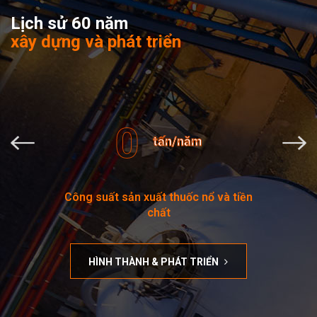
Lịch sử 60 năm
xây dựng và phát triển
0
tấn/năm
Công suất sản xuất thuốc nổ và tiền
chất
HÌNH THÀNH & PHÁT TRIỂN