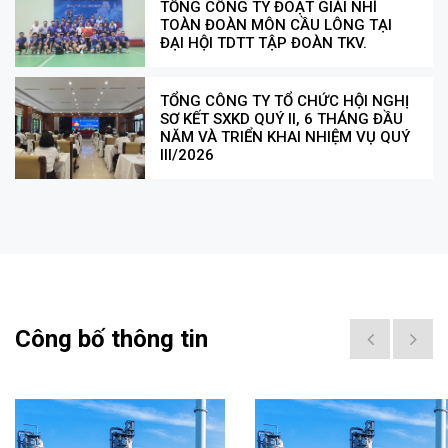
TỔNG CÔNG TY ĐOẠT GIẢI NHÌ
TOÀN ĐOÀN MÔN CẦU LÔNG TẠI
ĐẠI HỘI TDTT TẬP ĐOÀN TKV.
TỔNG CÔNG TY TỔ CHỨC HỘI NGHỊ
SƠ KẾT SXKD QUÝ II, 6 THÁNG ĐẦU
NĂM VÀ TRIỂN KHAI NHIỆM VỤ QUÝ
III/2026
Công bố thông tin