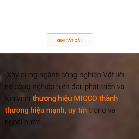
XEM TẤT CẢ
“
Xây dựng ngành công nghiệp
Vật liệu
nổ công nghiệp hiện đại, phát triển
và
tôn vinh
thương hiệu MICCO thành
thương hiệu mạnh, uy tín
trong và
ngoài nước
”