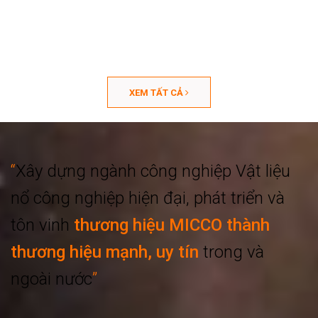
XEM TẤT CẢ
“
Xây dựng ngành công nghiệp
Vật liệu
nổ công nghiệp hiện đại, phát triển
và
tôn vinh
thương hiệu MICCO thành
thương hiệu mạnh, uy tín
trong và
ngoài nước
”