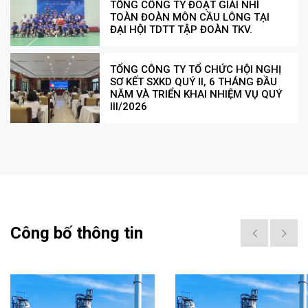
TỔNG CÔNG TY ĐOẠT GIẢI NHÌ
TOÀN ĐOÀN MÔN CẦU LÔNG TẠI
ĐẠI HỘI TDTT TẬP ĐOÀN TKV.
TỔNG CÔNG TY TỔ CHỨC HỘI NGHỊ
SƠ KẾT SXKD QUÝ II, 6 THÁNG ĐẦU
NĂM VÀ TRIỂN KHAI NHIỆM VỤ QUÝ
III/2026
Công bố thông tin