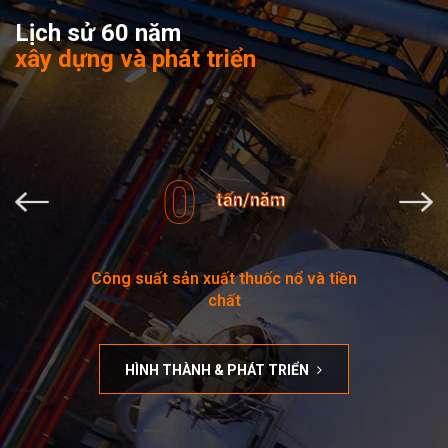
Lịch sử 60 năm
xây dựng và phát triển
0
tấn/năm
Công suất sản xuất thuốc nổ và tiền
chất
HÌNH THÀNH & PHÁT TRIỂN