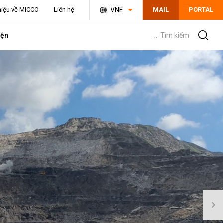
thiệu về MICCO
Liên hệ
VNE
MAIL
PORTAL
iện
... Tìm kiếm