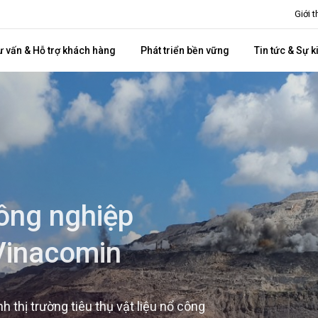
Giới 
ư vấn & Hỗ trợ khách hàng
Phát triển bền vững
Tin tức & Sự k
ông nghiệp
Vinacomin
 thị trường tiêu thụ vật liệu nổ công