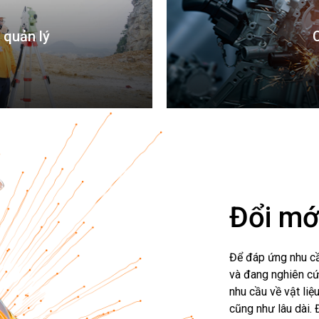
 quản lý
Đổi mớ
Để đáp ứng nhu cầ
và đang nghiên cứ
nhu cầu về vật li
cũng như lâu dài.