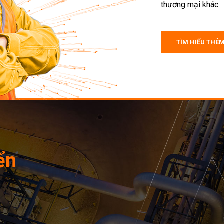
thương mại khác.
TÌM HIỂU THÊ
ển