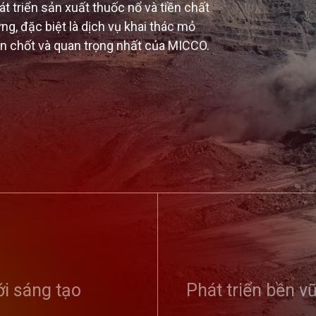
 triển sản xuất thuốc nổ và tiền chất
ng, đặc biệt là dịch vụ khai thác mỏ
en chốt và quan trọng nhất của MICCO.
 tổ chức Hội
Tổng công ty Tuyên dương
Kỷ niệm 9
phong trào toàn
điển hình tiên tiến, vinh danh
thống ngà
 ninh Tổ quốc...
i sáng tạo
sản phẩm, dịch vụ tiêu biểu...
Phát triển bền v
Đảng (01/
01/8/2020