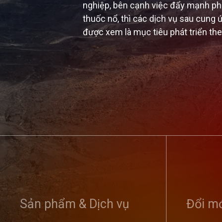
nghiệp, bên cạnh việc đẩy mạnh phát
thuốc nổ, thì các dịch vụ sau cung ứ
được xem là mục tiêu phát triển th
Tổng công ty
nghị sơ kết 
Sản phẩm & Dịch vụ
dân bảo vệ an
Đổi mớ