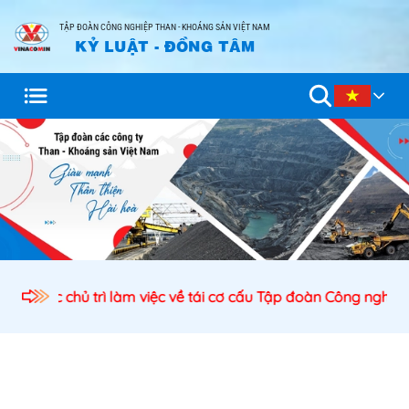
TẬP ĐOÀN CÔNG NGHIỆP THAN - KHOÁNG SẢN VIỆT NAM
KỶ LUẬT - ĐỒNG TÂM
ịch nước chủ trì làm việc về tái cơ cấu Tập đoàn Công nghiệp