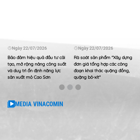
Ngày
22/07/2026
Ngày
22/07/2026
Bảo đảm hiệu quả đầu tư cải
Rà soát sản phẩm "Xây dựng
tạo, mở rộng nâng công suất
đơn giá tổng hợp các công
và duy trì ổn định năng lực
đoạn khai thác quặng đồng,
sản xuất mỏ Cao Sơn
quặng bô-xít"
MEDIA VINACOMIN