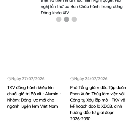
triệt và triển khai thực hiện Nghị quyết Hội
nghị lần thứ ba Ban Chấp hành Trung ương
Đảng khóa XIV
Ngày
27/07/2026
Ngày
24/07/2026
TKV đồng hành khép kín
Phó Tổng giám đốc Tập đoàn
chuỗi giá trị Bô xít - Alumin -
Phan Xuân Thủy làm việc với
Nhôm: Động lực mới cho
Công ty Xây lắp mỏ - TKV về
ngành luyện kim Việt Nam
kế hoạch đào lò XDCB, định
hướng đầu tư giai đoạn
2026-2030