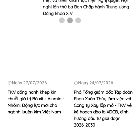
triệt và triển khai thực hiện Nghị quyết Hội
nghị lần thứ ba Ban Chấp hành Trung ương
Đảng khóa XIV
Ngày
27/07/2026
Ngày
24/07/2026
TKV đồng hành khép kín
Phó Tổng giám đốc Tập đoàn
chuỗi giá trị Bô xít - Alumin -
Phan Xuân Thủy làm việc với
Nhôm: Động lực mới cho
Công ty Xây lắp mỏ - TKV về
ngành luyện kim Việt Nam
kế hoạch đào lò XDCB, định
hướng đầu tư giai đoạn
2026-2030