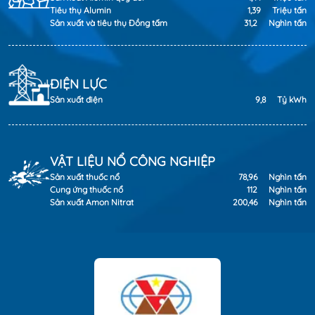
Tiêu thụ Alumin
1,39
Triệu tấn
Sản xuất và tiêu thụ Đồng tấm
31,2
Nghìn tấn
ĐIỆN LỰC
Sản xuất điện
9,8
Tỷ kWh
VẬT LIỆU NỔ CÔNG NGHIỆP
Sản xuất thuốc nổ
78,96
Nghìn tấn
Cung ứng thuốc nổ
112
Nghìn tấn
Sản xuất Amon Nitrat
200,46
Nghìn tấn