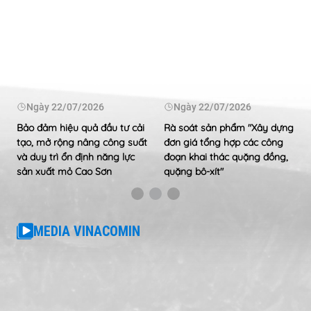
Ngày
22/07/2026
Ngày
22/07/2026
Bảo đảm hiệu quả đầu tư cải
Rà soát sản phẩm "Xây dựng
tạo, mở rộng nâng công suất
đơn giá tổng hợp các công
và duy trì ổn định năng lực
đoạn khai thác quặng đồng,
sản xuất mỏ Cao Sơn
quặng bô-xít"
MEDIA VINACOMIN