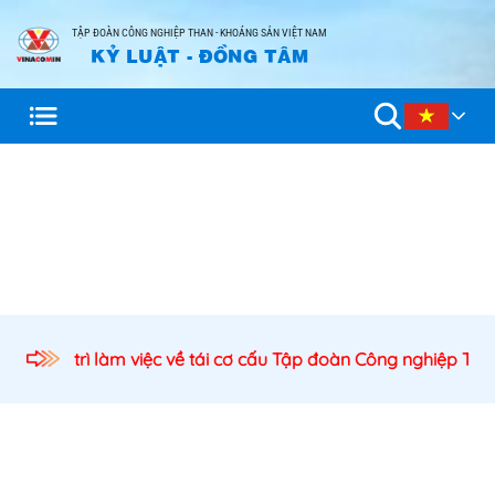
TẬP ĐOÀN CÔNG NGHIỆP THAN - KHOÁNG SẢN VIỆT NAM
KỶ LUẬT - ĐỒNG TÂM
ước chủ trì làm việc về tái cơ cấu Tập đoàn Công nghiệp Than