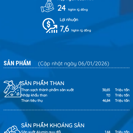
24
Nghìn tỷ đồng
Lợi nhuận
7,6
Nghìn tỷ đồng
SẢN PHẨM
(Cập nhật ngày 06/01/2026)
SẢN PHẨM THAN
Than sạch thành phẩm sản xuất
38,65
Triệu tấn
Nhập khẩu than
11,1
Triệu tấn
Than tiêu thụ
46,84
Triệu tấn
SẢN PHẨM KHOÁNG SẢN
Sản xuất Alumin quy đổi
1,44
Triệu tấn