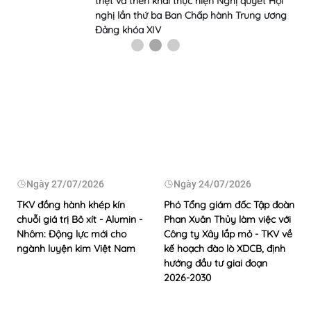
triệt và triển khai thực hiện Nghị quyết Hội
nghị lần thứ ba Ban Chấp hành Trung ương
Đảng khóa XIV
Ngày
27/07/2026
Ngày
24/07/2026
TKV đồng hành khép kín
Phó Tổng giám đốc Tập đoàn
chuỗi giá trị Bô xít - Alumin -
Phan Xuân Thủy làm việc với
Nhôm: Động lực mới cho
Công ty Xây lắp mỏ - TKV về
ngành luyện kim Việt Nam
kế hoạch đào lò XDCB, định
hướng đầu tư giai đoạn
2026-2030