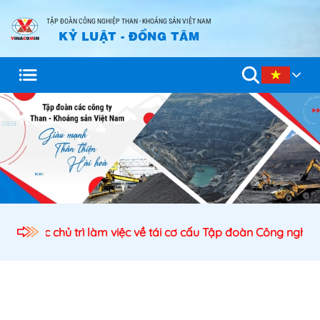
TẬP ĐOÀN CÔNG NGHIỆP THAN - KHOÁNG SẢN VIỆT NAM
KỶ LUẬT - ĐỒNG TÂM
ịch nước chủ trì làm việc về tái cơ cấu Tập đoàn Công nghiệp