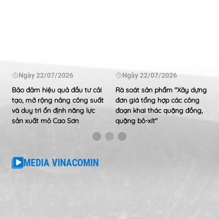
Ngày
22/07/2026
Ngày
22/07/2026
Bảo đảm hiệu quả đầu tư cải
Rà soát sản phẩm "Xây dựng
tạo, mở rộng nâng công suất
đơn giá tổng hợp các công
và duy trì ổn định năng lực
đoạn khai thác quặng đồng,
sản xuất mỏ Cao Sơn
quặng bô-xít"
MEDIA VINACOMIN