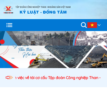
TẬP ĐOÀN CÔNG NGHIỆP THAN - KHOÁNG SẢN VIỆT NAM
KỶ LUẬT - ĐỒNG TÂM
 trì làm việc về tái cơ cấu Tập đoàn Công nghiệp Than - Khoá