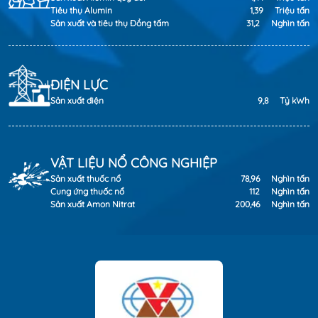
Tiêu thụ Alumin
1,39
Triệu tấn
Sản xuất và tiêu thụ Đồng tấm
31,2
Nghìn tấn
ĐIỆN LỰC
Sản xuất điện
9,8
Tỷ kWh
VẬT LIỆU NỔ CÔNG NGHIỆP
Sản xuất thuốc nổ
78,96
Nghìn tấn
Cung ứng thuốc nổ
112
Nghìn tấn
Sản xuất Amon Nitrat
200,46
Nghìn tấn