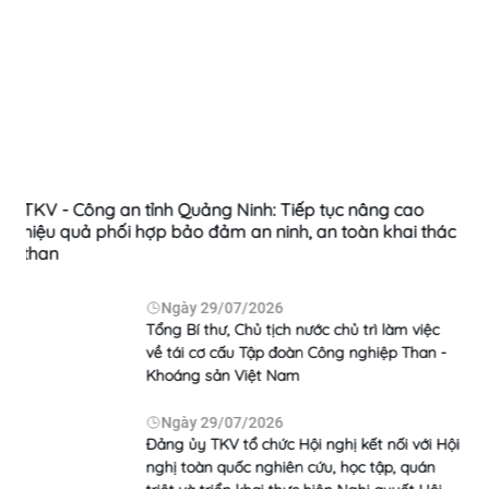
 tục nâng cao
Sức mạnh nội sinh từ phong trào thể th
an toàn khai thác
Ngày
24/07/2026
Dâng hương tri ân tưởng n
liệt sỹ nhân kỷ niệm 79 n
c chủ trì làm việc
binh Liệt sỹ 27/7 (1947-2026
ông nghiệp Than -
Ngày
23/07/2026
TKV ủng hộ 20 tỷ đồng chu
người có công với cách mạ
nghị kết nối với Hội
năm 2026
u, học tập, quán