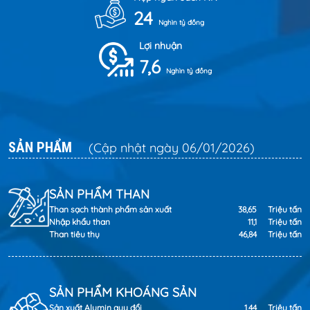
24
Nghìn tỷ đồng
Lợi nhuận
7,6
Nghìn tỷ đồng
SẢN PHẨM
(Cập nhật ngày 06/01/2026)
SẢN PHẨM THAN
Than sạch thành phẩm sản xuất
38,65
Triệu tấn
Nhập khẩu than
11,1
Triệu tấn
Than tiêu thụ
46,84
Triệu tấn
SẢN PHẨM KHOÁNG SẢN
Sản xuất Alumin quy đổi
1,44
Triệu tấn