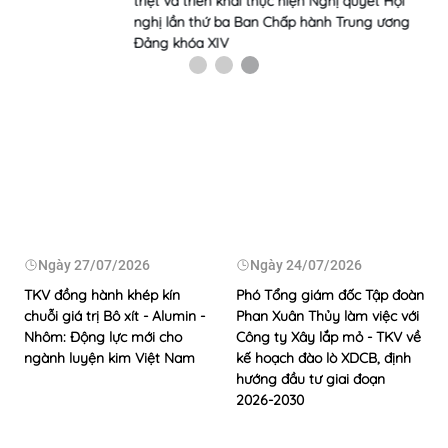
iện Nghị quyết Hội
p hành Trung ương
Ngày
27/07/2026
Ngày
24/07/2026
TKV đồng hành khép kín
Phó Tổng giám đốc Tập đoàn
chuỗi giá trị Bô xít - Alumin -
Phan Xuân Thủy làm việc với
Nhôm: Động lực mới cho
Công ty Xây lắp mỏ - TKV về
ngành luyện kim Việt Nam
kế hoạch đào lò XDCB, định
hướng đầu tư giai đoạn
2026-2030