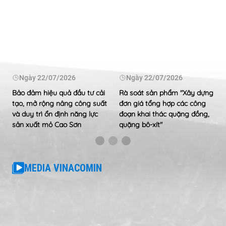
Ngày
22/07/2026
Ngày
22/07/2026
Bảo đảm hiệu quả đầu tư cải
Rà soát sản phẩm "Xây dựng
tạo, mở rộng nâng công suất
đơn giá tổng hợp các công
và duy trì ổn định năng lực
đoạn khai thác quặng đồng,
sản xuất mỏ Cao Sơn
quặng bô-xít"
MEDIA VINACOMIN