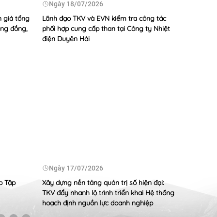
Ngày
18/07/2026
Ngày
 giá tổng
Lãnh đạo TKV và EVN kiểm tra công tác
Tổng gi
ặng đồng,
phối hợp cung cấp than tại Công ty Nhiệt
kiểm tra
điện Duyên Hải
với Công
g Ngân làm việc về phương án khai thác
n cải tạo mở rộng nâng công suất mỏ than
/2026
 tỷ đồng chung tay chăm lo người có công với cách
ốc năm 2026
/2026
Ngày
17/07/2026
Ngày
quả đầu tư cải tạo, mở rộng nâng công suất và duy trì ổn
 sản xuất mỏ Cao Sơn
p Tập
Xây dựng nền tảng quản trị số hiện đại:
Phó Tổn
TKV đẩy nhanh lộ trình triển khai Hệ thống
Nam kiểm
hoạch định nguồn lực doanh nghiệp
với Công