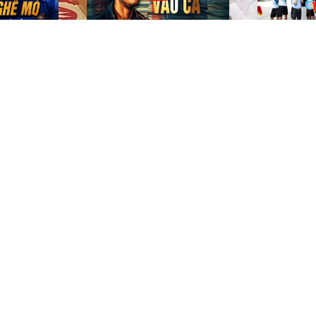
Tỷ đồng
Đơn vị
VỐN ĐIỀU LỆ
ĐƠN VỊ THÀNH VI