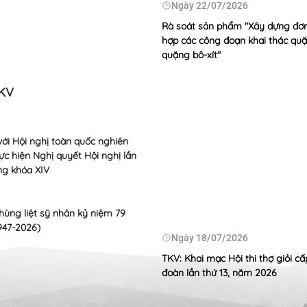
/07/2026
Ngày
22/07/2026
ương án cơ cấu lại Công ty CP
Rà soát sản phẩm "Xây dựng đơn
ện Nông Sơn
hợp các công đoạn khai thác qu
quặng bô-xít"
TKV
Chủ tịch HĐTV Ngô Hoàn
phục vụ điều chỉnh Dự á
Cao Sơn
với Hội nghị toàn quốc nghiên
thực hiện Nghị quyết Hội nghị lần
Ngày
23/07
ng khóa XIV
TKV ủng hộ 20
mạng toàn qu
hùng liệt sỹ nhân kỷ niệm 79
/07/2026
947-2026)
Ngày
22/07
Ngày
18/07/2026
Bảo đảm hiệu 
giám đốc Tập đoàn Phan Xuân
định năng lực
iệc với Công ty Xây lắp mỏ -
TKV: Khai mạc Hội thi thợ giỏi cấ
 hoạch đào lò XDCB, định hướng
đoàn lần thứ 13, năm 2026
i đoạn 2026-2030