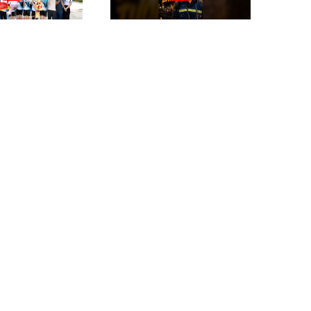
Người
ÊN
CÁN BỘ, CÔNG NHÂN VIÊN