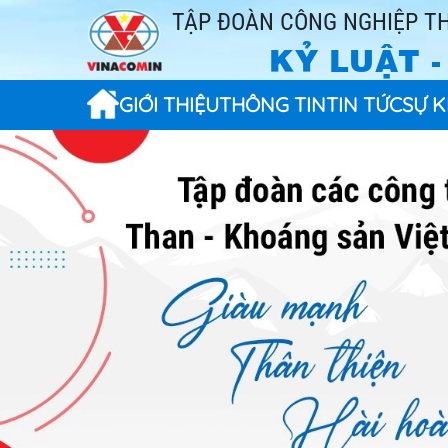
TẬP ĐOÀN CÔNG NGHIỆP TH
KỶ LUẬT 
GIỚI THIỆU
THÔNG TIN
TIN TỨC
SỰ K