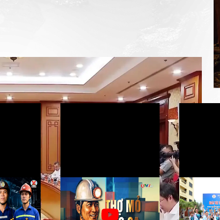
mỏ - Lựa chọn
Thợ mỏ vào ca (Tập 9) - Lá
Than Na
iềm tin
chắn dưới lò
ngày hội thể