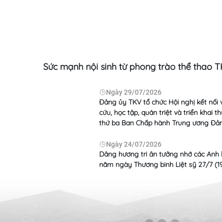
Ngày
04/08/2026
Ngày
30
Trở lại nghề mỏ - Lựa chọn từ sự ổn định
Rà soát ph
và niềm tin
Than - Đi
hối hợp
Sức mạnh nội sinh từ phong trào thể thao 
Ngày
29/07/2026
Đảng ủy TKV tổ chức Hội nghị kết nối 
cứu, học tập, quán triệt và triển khai 
u năm
thứ ba Ban Chấp hành Trung ương Đả
Ngày
24/07/2026
Dâng hương tri ân tưởng nhớ các Anh 
Ngày
27/07/2026
Ngày
24
năm ngày Thương binh Liệt sỹ 27/7 (1
đoàn Công
TKV đồng hành khép kín chuỗi giá trị Bô
Phó Tổng 
xít - Alumin - Nhôm: Động lực mới cho
Thủy làm v
ngành luyện kim Việt Nam
TKV về kế
đầu tư gia