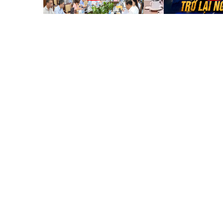
suất mỏ than Cao Sơn
Năm
HOẠT ĐỘNG VÀ PHÁT TRIỂN