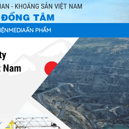
AN - KHOÁNG SẢN VIỆT NAM
- ĐỒNG TÂM
IỆN
MEDIA
ẤN PHẨM