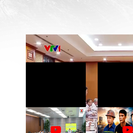
Bản tin Vinacomin News số 526
Chủ tịch HĐTV Ngô Hoàng
Trở lại nghề 
Ngân làm việc về phương án
từ sự ổn định và n
khai thác Dự án nâng công