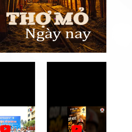
m Mẫu sôi nổi
Tập 3. Đổi nghề, đổi tương
 dục thể thao 2026
lai (Từ bản làng đến vùng than)