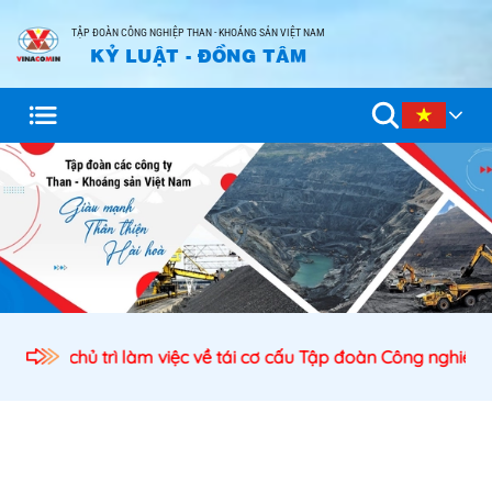
TẬP ĐOÀN CÔNG NGHIỆP THAN - KHOÁNG SẢN VIỆT NAM
KỶ LUẬT - ĐỒNG TÂM
ch nước chủ trì làm việc về tái cơ cấu Tập đoàn Công nghiệp 