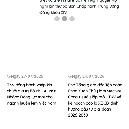
triệt và triển khai thực hiện Nghị quyết Hội
nghị lần thứ ba Ban Chấp hành Trung ương
Đảng khóa XIV
Ngày
27/07/2026
Ngày
24/07/2026
TKV đồng hành khép kín
Phó Tổng giám đốc Tập đoàn
chuỗi giá trị Bô xít - Alumin -
Phan Xuân Thủy làm việc với
Nhôm: Động lực mới cho
Công ty Xây lắp mỏ - TKV về
ngành luyện kim Việt Nam
kế hoạch đào lò XDCB, định
hướng đầu tư giai đoạn
2026-2030