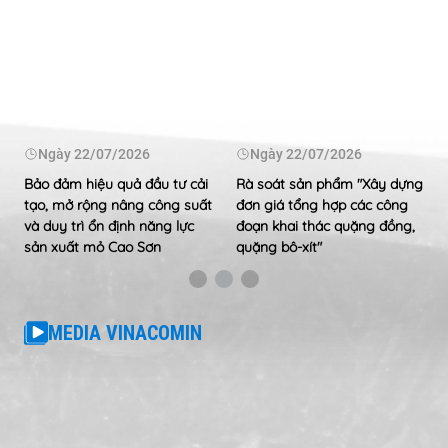
Ngày
22/07/2026
Ngày
22/07/2026
Bảo đảm hiệu quả đầu tư cải
Rà soát sản phẩm "Xây dựng
tạo, mở rộng nâng công suất
đơn giá tổng hợp các công
và duy trì ổn định năng lực
đoạn khai thác quặng đồng,
sản xuất mỏ Cao Sơn
quặng bô-xít"
MEDIA VINACOMIN