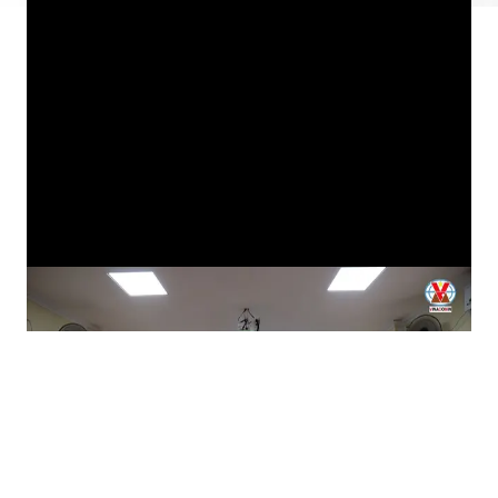
Tìm hiểu kiến thức an toàn đầu ca: Cách làm hiệu quả của
Than Mạo Khê