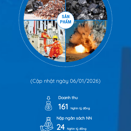
SẢN
PHẨM
(Cập nhật ngày 06/01/2026)
Doanh thu
161
Nghìn tỷ đồng
Nộp ngân sách NN
24
Nghìn tỷ đồng