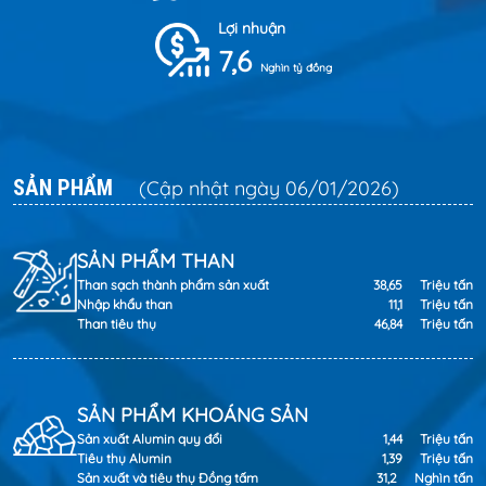
Lợi nhuận
7,6
Nghìn tỷ đồng
SẢN PHẨM
(Cập nhật ngày 06/01/2026)
SẢN PHẨM THAN
Than sạch thành phẩm sản xuất
38,65
Triệu tấn
Nhập khẩu than
11,1
Triệu tấn
Than tiêu thụ
46,84
Triệu tấn
SẢN PHẨM KHOÁNG SẢN
Sản xuất Alumin quy đổi
1,44
Triệu tấn
Tiêu thụ Alumin
1,39
Triệu tấn
Sản xuất và tiêu thụ Đồng tấm
31,2
Nghìn tấn