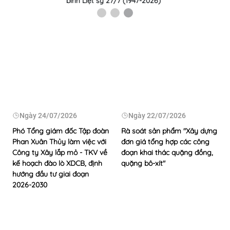
sản xuất mỏ Cao Sơn
-2026)
Ngày
24/07/2026
Ngày
22/07/2026
Phó Tổng giám đốc Tập đoàn
Rà soát sản phẩm "Xây dựng
Phan Xuân Thủy làm việc với
đơn giá tổng hợp các công
Công ty Xây lắp mỏ - TKV về
đoạn khai thác quặng đồng,
kế hoạch đào lò XDCB, định
quặng bô-xít"
hướng đầu tư giai đoạn
2026-2030