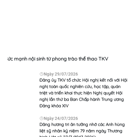
ể thao TKV
Chủ tịch HĐTV Ngô Hoàng Ngân làm v
án khai thác phục vụ điều chỉnh Dự án
nâng công suất mỏ than Cao Sơn
 nghị kết nối với Hội
cứu, học tập, quán
Ngày
23/07/2026
TKV ủng hộ 20 tỷ đồng ch
 hiện Nghị quyết Hội
người có công với cách m
hấp hành Trung ương
năm 2026
Ngày
22/07/2026
Bảo đảm hiệu quả đầu tư 
ng nhớ các Anh hùng
nâng công suất và duy trì
79 năm ngày Thương