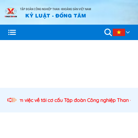
TẬP ĐOÀN CÔNG NGHIỆP THAN - KHOÁNG SẢN VIỆT NAM
KỶ LUẬT - ĐỒNG TÂM
ủ trì làm việc về tái cơ cấu Tập đoàn Công nghiệp Than - Kh