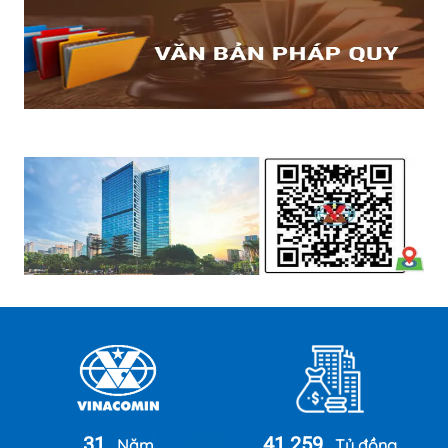
31
41.259
Năm
Tỷ đồng