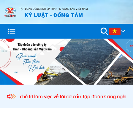
TẬP ĐOÀN CÔNG NGHIỆP THAN - KHOÁNG SẢN VIỆT NAM
KỶ LUẬT - ĐỒNG TÂM
ịch nước chủ trì làm việc về tái cơ cấu Tập đoàn Công nghiệ