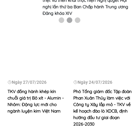
triệt và triển khai thực hiện Nghị quyết Hội
nghị lần thứ ba Ban Chấp hành Trung ương
Đảng khóa XIV
Ngày
27/07/2026
Ngày
24/07/2026
TKV đồng hành khép kín
Phó Tổng giám đốc Tập đoàn
chuỗi giá trị Bô xít - Alumin -
Phan Xuân Thủy làm việc với
Nhôm: Động lực mới cho
Công ty Xây lắp mỏ - TKV về
ngành luyện kim Việt Nam
kế hoạch đào lò XDCB, định
hướng đầu tư giai đoạn
2026-2030