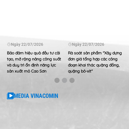
Ngày
22/07/2026
Ngày
22/07/2026
Bảo đảm hiệu quả đầu tư cải
Rà soát sản phẩm "Xây dựng
tạo, mở rộng nâng công suất
đơn giá tổng hợp các công
và duy trì ổn định năng lực
đoạn khai thác quặng đồng,
sản xuất mỏ Cao Sơn
quặng bô-xít"
MEDIA VINACOMIN