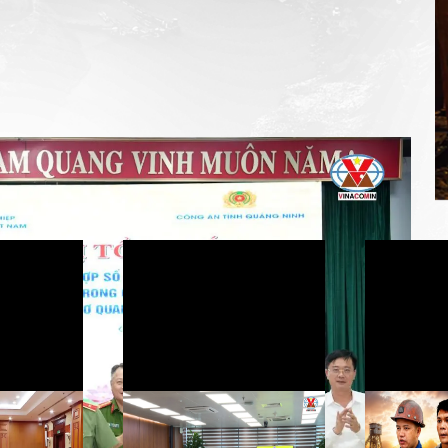
ục nâng cao hiệu quả phối hợp bảo đảm an ninh,
comin News
Chủ tịch HĐTV Ngô Hoàng
Trở lại 
Ngân làm việc về phương án
từ sự ổn định