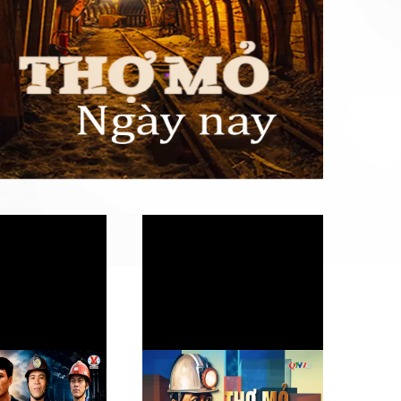
nghề mỏ - Lựa chọn
Thợ mỏ vào ca (Tập 9) - Lá
 và niềm tin
chắn dưới lò