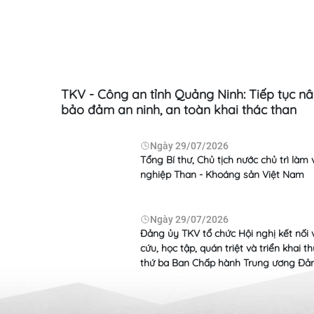
Ngày
07/08/2026
Ngày
06
Kiểm tra tiến độ Dự án Nhà máy Nhiệt
TKV: Đảm b
điện Na Dương II và hệ thống FGD Nhà
đủ than ch
máy Nhiệt điện Na Dương I
n xuất
TKV - Công an tỉnh Quảng Ninh: Tiếp tục n
bảo đảm an ninh, an toàn khai thác than
Ngày
29/07/2026
hác phục
Tổng Bí thư, Chủ tịch nước chủ trì làm
 Cao Sơn
nghiệp Than - Khoáng sản Việt Nam
Ngày
29/07/2026
u năm
Đảng ủy TKV tổ chức Hội nghị kết nối 
Ngày
04/08/2026
Ngày
30
cứu, học tập, quán triệt và triển khai 
thứ ba Ban Chấp hành Trung ương Đả
Trở lại nghề mỏ - Lựa chọn từ sự ổn định
Rà soát ph
và niềm tin
Than - Đi