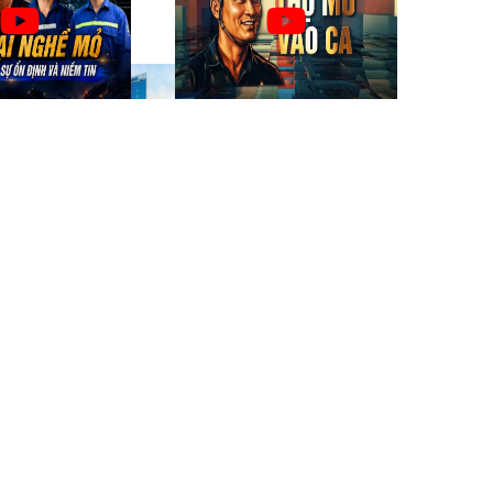
Người
ÊN
CÁN BỘ, CÔNG NHÂN VIÊN