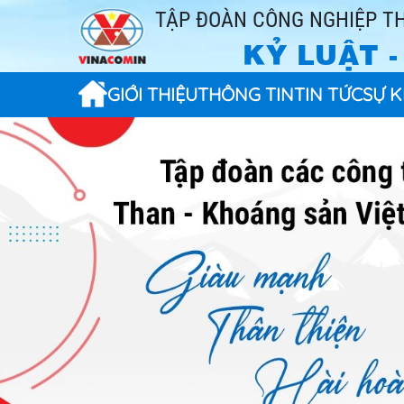
TẬP ĐOÀN CÔNG NGHIỆP TH
KỶ LUẬT 
GIỚI THIỆU
THÔNG TIN
TIN TỨC
SỰ K