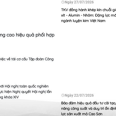
/08/2026
Ngày
27/07/2026
ảo kế hoạch tiêu thụ, đáp ứng
TKV đồng hành khép kín chuỗi giá
o nền kinh tế
xít - Alumin - Nhôm: Động lực mớ
ngành luyện kim Việt Nam
âng cao hiệu quả phối hợp
Sức mạnh nội sinh từ ph
Ngày
24/07
Dâng hương tr
năm ngày Thươ
 việc về tái cơ cấu Tập đoàn Công
Ngày
23/07
TKV ủng hộ 20
mạng toàn qu
với Hội nghị toàn quốc nghiên
/07/2026
thực hiện Nghị quyết Hội nghị lần
Ngày
22/07/2026
ng khóa XIV
ương án cơ cấu lại Công ty CP
ện Nông Sơn
Bảo đảm hiệu quả đầu tư cải tạo
nâng công suất và duy trì ổn đị
lực sản xuất mỏ Cao Sơn