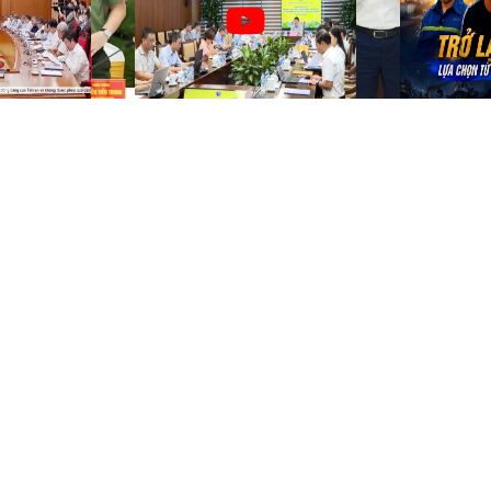
khai thác Dự án nâng công
suất mỏ than Cao Sơn
Tỷ đồng
Đơn vị
VỐN ĐIỀU LỆ
ĐƠN VỊ THÀNH VI