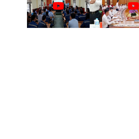
Than Mạo Khê
Năm
HOẠT ĐỘNG VÀ PHÁT TRIỂN