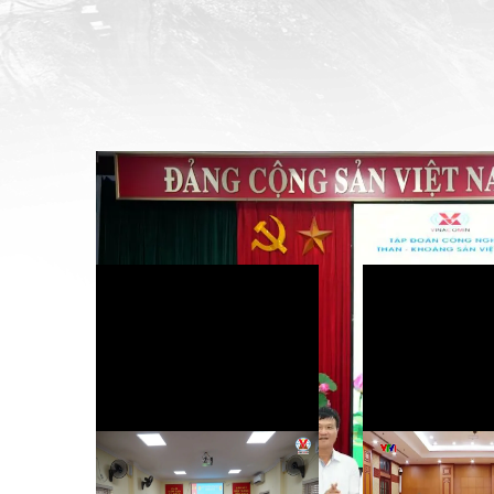
TKV - Công an tỉnh Quảng Ninh tiếp t
an toàn khai thác than
Tìm hiểu kiến thức an toàn
Bản tin Vina
đầu ca: Cách làm hiệu quả của
số 526