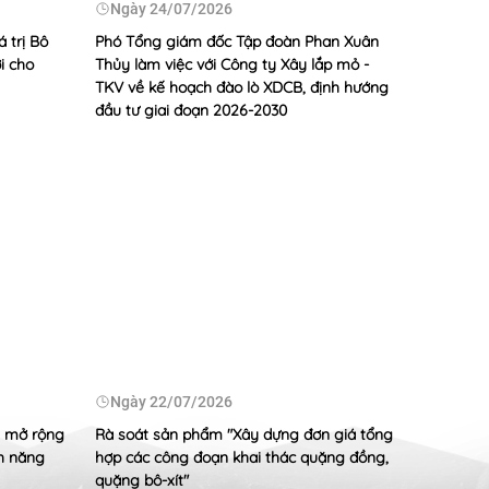
Ngày
24/07/2026
Ngày
 trị Bô
Phó Tổng giám đốc Tập đoàn Phan Xuân
Lãnh đạo
i cho
Thủy làm việc với Công ty Xây lắp mỏ -
phối hợp
TKV về kế hoạch đào lò XDCB, định hướng
điện Duy
đầu tư giai đoạn 2026-2030
ong trào thể thao TKV
/2026
i ân tưởng nhớ các Anh hùng liệt sỹ nhân kỷ niệm 79
ng binh Liệt sỹ 27/7 (1947-2026)
/2026
 tỷ đồng chung tay chăm lo người có công với cách
ốc năm 2026
Ngày
Ngày
22/07/2026
Xây dựng
, mở rộng
Rà soát sản phẩm "Xây dựng đơn giá tổng
TKV đẩy 
nh năng
hợp các công đoạn khai thác quặng đồng,
hoạch đị
quặng bô-xít"