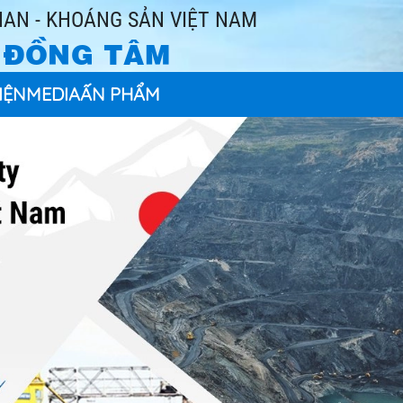
AN - KHOÁNG SẢN VIỆT NAM
- ĐỒNG TÂM
IỆN
MEDIA
ẤN PHẨM