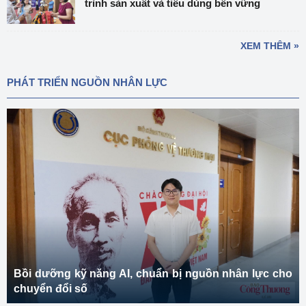
trình sản xuất và tiêu dùng bền vững
XEM THÊM »
PHÁT TRIỂN NGUỒN NHÂN LỰC
Bồi dưỡng kỹ năng AI, chuẩn bị nguồn nhân lực cho
chuyển đổi số