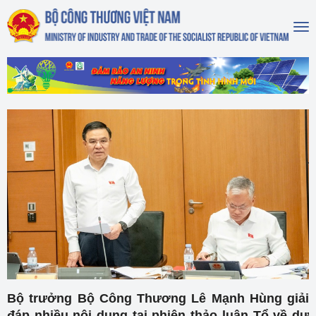
To
na
Bộ trưởng Bộ Công Thương Lê Mạnh Hùng giải
đáp nhiều nội dung tại phiên thảo luận Tổ về dự