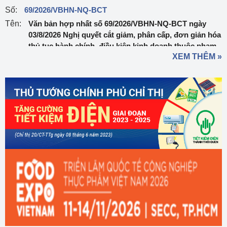
Số:
69/2026/VBHN-NQ-BCT
Tên:
Văn bản hợp nhất số 69/2026/VBHN-NQ-BCT ngày
03/8/2026 Nghị quyết cắt giảm, phân cấp, đơn giản hóa
thủ tục hành chính, điều kiện kinh doanh thuộc phạm
XEM THÊM »
vi quản lý của Bộ Công Thương
Ngày ban hành:
03/08/2026
Số:
303/2026/NĐ-CP
Tên:
Nghị định sửa đổi, bổ sung một số điều của Nghị định
số 32/2024/NĐ-CP ngày 15/3/2024 của Chính phủ về
quản lý, phát triển cụm công nghiệp
Ngày ban hành:
01/08/2026