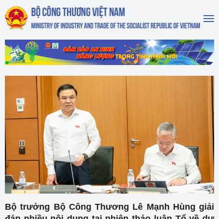
To
na
Bộ trưởng Bộ Công Thương Lê Mạnh Hùng giải
đáp nhiều nội dung tại phiên thảo luận Tổ về dự