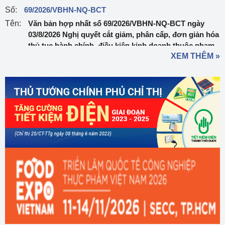
Số:
69/2026/VBHN-NQ-BCT
Tên:
Văn bản hợp nhất số 69/2026/VBHN-NQ-BCT ngày
03/8/2026 Nghị quyết cắt giảm, phân cấp, đơn giản hóa
thủ tục hành chính, điều kiện kinh doanh thuộc phạm
XEM THÊM »
vi quản lý của Bộ Công Thương
Ngày ban hành:
03/08/2026
Số:
303/2026/NĐ-CP
Tên:
Nghị định sửa đổi, bổ sung một số điều của Nghị định
số 32/2024/NĐ-CP ngày 15/3/2024 của Chính phủ về
quản lý, phát triển cụm công nghiệp
Ngày ban hành:
01/08/2026