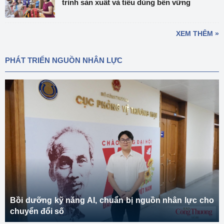
trình sản xuất và tiêu dùng bền vững
XEM THÊM »
PHÁT TRIỂN NGUỒN NHÂN LỰC
Bồi dưỡng kỹ năng AI, chuẩn bị nguồn nhân lực cho
chuyển đổi số