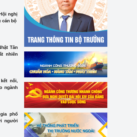
Hội nghị
c cán bộ
Nhật Tân
ất nhiên
kết nối,
ho ngành
gia phổ
ợi người