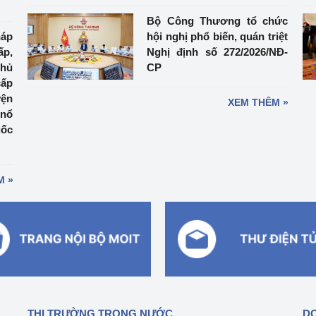
Bộ Công Thương tổ chức
háp
hội nghị phổ biến, quán triệt
ấp,
Nghị định số 272/2026/NĐ-
thủ
CP
cấp
yện
XEM THÊM »
 nổ
uốc
M »
THỊ TRƯỜNG TRONG NƯỚC
DO