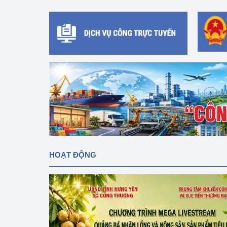
hiệu quả
Khoa học, công nghệ
tạo
Thông báo
Bảo vệ môi trường
Bảo vệ nền tảng tư 
Doanh nghiệp - Ngư
Xúc tiến thương mại
HOẠT ĐỘNG
Thị trường nước ngo
Thị trường trong nư
Ngành Công Thương 
Đại hội XIV của Đản