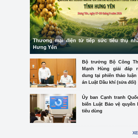
Phát triển công nghi
Phát triển năng lượ
Thương mại điện tử tiếp sức tiêu thụ nh
Hưng Yên
Bộ trưởng Bộ Công 
Mạnh Hùng giải đáp n
dung tại phiên thảo luận
án Luật Dầu khí (sửa đổi)
Ủy ban Cạnh tranh Quố
biến Luật Bảo vệ quyền 
tiêu dùng
XE