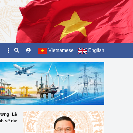
Vietnamese
English
ương Lê
nh về dự