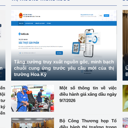
Tăng cường truy xuất nguồn gốc, minh bạch
ên
chuỗi cung ứng trước yêu cầu mới của thị
Ủ
trường Hoa Kỳ
B
ến
Một số thông tin về việc
ội
điều hành giá xăng dầu ngày
 tư
9/7/2026
ký
iến
Bộ Công Thương họp Tổ
điều hành thị trường trong