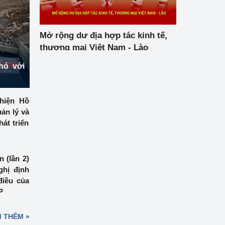
Mở rộng dư địa hợp tác kinh tế,
thương mại Việt Nam - Lào
hó với
hiện Hồ
ản lý và
át triển
 (lần 2)
ghị định
điều của
P
 THÊM »