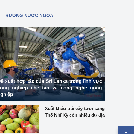
HỊ TRƯỜNG NƯỚC NGOÀI
ề xuất hợp tác của Sri Lanka trong lĩnh vực
công nghiệp chế tạo và công nghệ nông
ghiệp
Xuất khẩu trái cây tươi sang
Thổ Nhĩ Kỳ còn nhiều dư địa