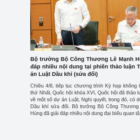
Công Thương - Công
Chuyển đổi số
Lịch sử phát triển
Bản tin Thị trường 
Phát triển nguồn nhâ
Bộ trưởng Bộ Công Thương Lê Mạnh Hù
đáp nhiều nội dung tại phiên thảo luận 
Phát triển bền vững
án Luật Dầu khí (sửa đổi)
Tổ chức kiểm định
Chiều 4/8, tiếp tục chương trình Kỳ họp không 
thứ Nhất, Quốc hội khóa XVI, Quốc hội đã thảo lu
Văn hóa ngành Côn
về một số dự án Luật, Nghị quyết, trong đó, có 
Dầu khí sửa đổi. Bộ trưởng Bộ Công Thương
Tái cơ cấu ngành 
Hùng đã giải đáp nhiều nội dung đại biểu quan t
Quản lý thị trường
Sử dụng năng lượng 