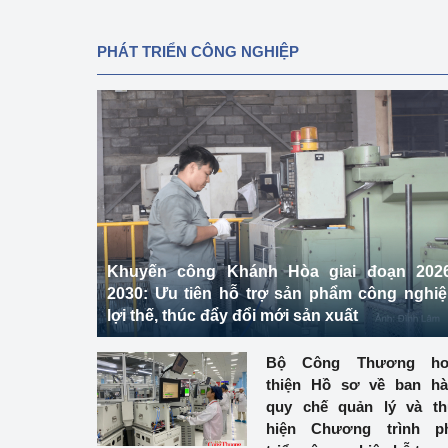
PHÁT TRIỂN CÔNG NGHIỆP
Khuyến công Khánh Hòa giai đoạn 2026
2030: Ưu tiên hỗ trợ sản phẩm công nghi
lợi thế, thúc đẩy đổi mới sản xuất
Bộ Công Thương ho
thiện Hồ sơ về ban h
quy chế quản lý và t
hiện Chương trình ph