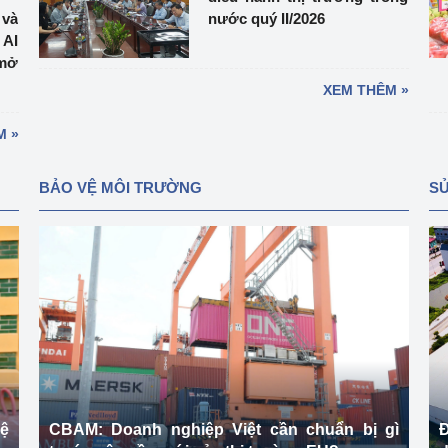
 và
nước quý II/2026
 AI
mở
XEM THÊM »
M »
BẢO VỆ MÔI TRƯỜNG
SỬ
vệ
CBAM: Doanh nghiệp Việt cần chuẩn bị gì
Đ