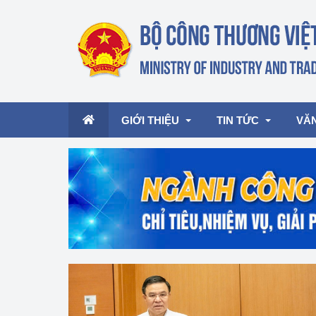
GIỚI THIỆU
TIN TỨC
VĂ
Lãnh đạo Bộ
Hoạt động
Văn 
Chức năng nhiệm vụ
Giải thưởng Công n
Văn 
mại, Dịch vụ Việt N
Cơ cấu tổ chức
Văn 
Công Thương 57
Hoạt động của Bộ t