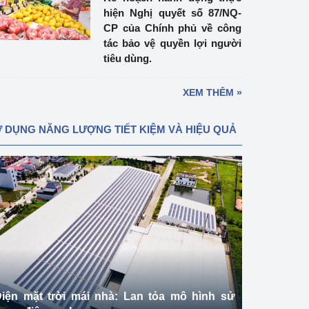
hiện Nghị quyết số 87/NQ-
CP của Chính phủ về công
tác bảo vệ quyền lợi người
tiêu dùng.
XEM THÊM »
 DỤNG NĂNG LƯỢNG TIẾT KIỆM VÀ HIỆU QUẢ
iện mặt trời mái nhà: Lan tỏa mô hình sử