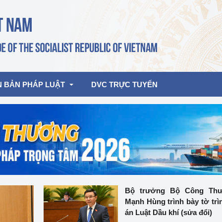
N BẢN PHÁP LUẬT
DVC TRỰC TUYẾN
bản pháp quy
Hoạt động của lãnh đạo Đảng, Nhà 
nước
ghiệp, Thương 
bản điều hành
am 2026
Hoạt động của Lãnh đạo Bộ
bản hợp nhất
Hoạt động của các đơn vị
Bộ trưởng Bộ Công Th
Mạnh Hùng trình bày tờ trì
rưởng
án Luật Dầu khí (sửa đổi)