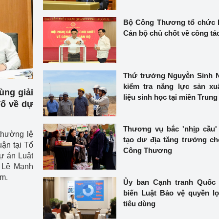
 luận
Họp báo
Bộ Công Thương tổ chức 
Thông cáo báo chí
Cán bộ chủ chốt về công tá
Điểm báo
Nông Lâm Thủy sản
Thứ trưởng Nguyễn Sinh 
kiểm tra năng lực sản xu
n lực
ng giải
liệu sinh học tại miền Trung
Tổ về dự
Thương vụ bắc 'nhịp cầu' 
Tổ chức kiểm định kỹ thuật an toàn lao 
thường lệ
tạo dư địa tăng trưởng c
động thuộc thẩm quyền quản lý của 
ận tại Tổ
Công Thương
g Thương
Bộ Công Thương
dự án Luật
 Lê Mạnh
Công Thương
Tổ chức được cấp GCN đăng ký, hoạt 
âm.
Ủy ban Cạnh tranh Quốc 
động kiểm định thiết bị, dụng cụ điện 
biến Luật Bảo vệ quyền l
làm việc ở môi trường không có nguy 
tiêu dùng
hiểm khí, bụi nổ
tiết kiệm và 
Hiệu quả năng lượng