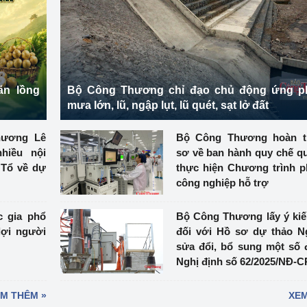
ệp
Công nghiệp nền tảng
ng
Chính sách
Sản xuất công nghiệp
ãn lồng
Bộ Công Thương chỉ đạo chủ động ứng p
mưa lớn, lũ, ngập lụt, lũ quét, sạt lở đất
Thương Lê
Bộ Công Thương hoàn t
hiều nội
sơ về ban hành quy chế qu
 Tổ về dự
thực hiện Chương trình ph
công nghiệp hỗ trợ
c gia phổ
Bộ Công Thương lấy ý kiến
lợi người
đối với Hồ sơ dự thảo N
sửa đổi, bổ sung một số 
Nghị định số 62/2025/NĐ-C
M THÊM »
XEM