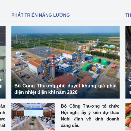
PHÁT TRIỂN NĂNG LƯỢNG
T
-
Đ
ệp
Bộ Công Thương phê duyệt khung giá phát
điện nhiệt điện khí năm 2026
n
àn
Bộ Công Thương tổ chức
ành
Hội nghị lấy ý kiến dự thảo
hực
Nghị định về kinh doanh
át
xăng dầu