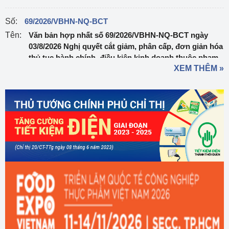
Số:
69/2026/VBHN-NQ-BCT
Tên:
Văn bản hợp nhất số 69/2026/VBHN-NQ-BCT ngày
03/8/2026 Nghị quyết cắt giảm, phân cấp, đơn giản hóa
thủ tục hành chính, điều kiện kinh doanh thuộc phạm
XEM THÊM »
vi quản lý của Bộ Công Thương
Ngày ban hành:
03/08/2026
Số:
303/2026/NĐ-CP
Tên:
Nghị định sửa đổi, bổ sung một số điều của Nghị định
số 32/2024/NĐ-CP ngày 15/3/2024 của Chính phủ về
quản lý, phát triển cụm công nghiệp
Ngày ban hành:
01/08/2026