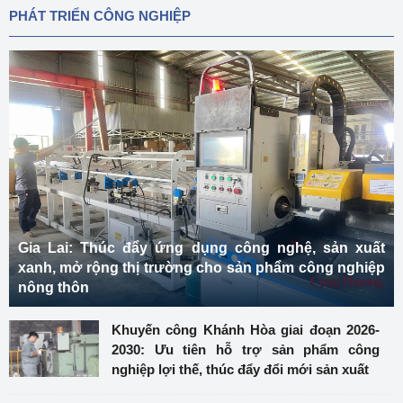
PHÁT TRIỂN CÔNG NGHIỆP
Gia Lai: Thúc đẩy ứng dụng công nghệ, sản xuất
xanh, mở rộng thị trường cho sản phẩm công nghiệp
nông thôn
Khuyến công Khánh Hòa giai đoạn 2026-
2030: Ưu tiên hỗ trợ sản phẩm công
nghiệp lợi thế, thúc đẩy đổi mới sản xuất