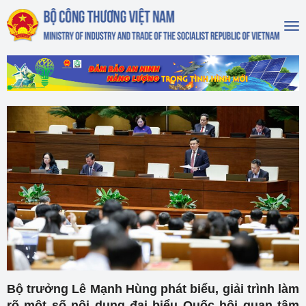
To
na
Bộ trưởng Lê Mạnh Hùng phát biểu, giải trình làm
rõ một số nội dung đại biểu Quốc hội quan tâm