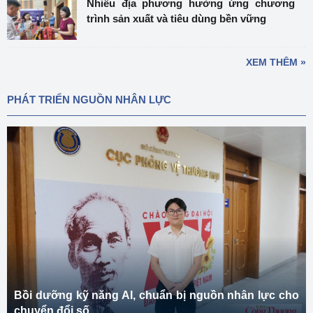
Nhiều địa phương hưởng ứng chương
trình sản xuất và tiêu dùng bền vững
XEM THÊM »
PHÁT TRIỂN NGUỒN NHÂN LỰC
Bồi dưỡng kỹ năng AI, chuẩn bị nguồn nhân lực cho
chuyển đổi số