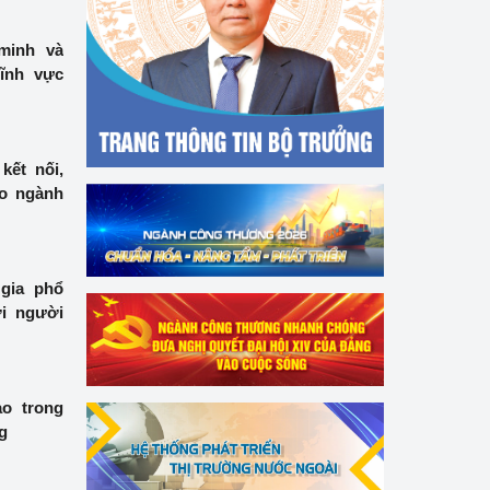
minh và
lĩnh vực
kết nối,
ho ngành
gia phổ
ợi người
ao trong
g