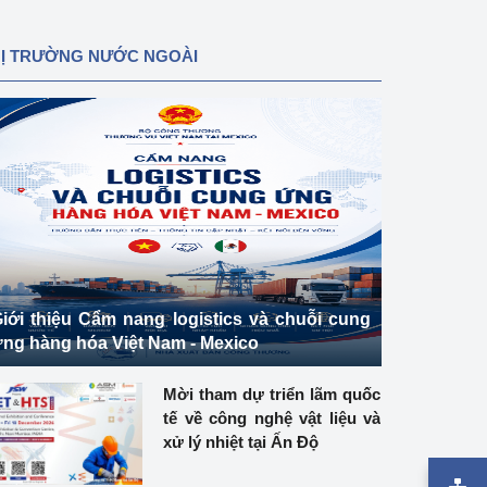
HỊ TRƯỜNG NƯỚC NGOÀI
iới thiệu Cẩm nang logistics và chuỗi cung
ng hàng hóa Việt Nam - Mexico
Mời tham dự triển lãm quốc
tế về công nghệ vật liệu và
xử lý nhiệt tại Ấn Độ