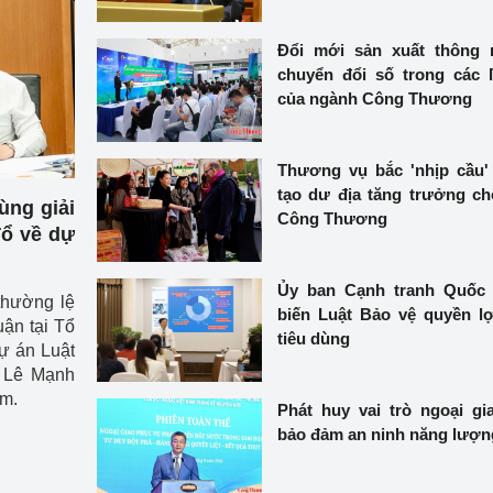
 luận
Họp báo
Đổi mới sản xuất thông 
Thông cáo báo chí
chuyển đổi số trong các 
của ngành Công Thương
Điểm báo
Nông Lâm Thủy sản
Thương vụ bắc 'nhịp cầu' 
tạo dư địa tăng trưởng c
n lực
ng giải
Công Thương
Tổ về dự
Ủy ban Cạnh tranh Quốc 
Tổ chức kiểm định kỹ thuật an toàn lao 
thường lệ
biến Luật Bảo vệ quyền l
động thuộc thẩm quyền quản lý của 
ận tại Tổ
tiêu dùng
g Thương
Bộ Công Thương
dự án Luật
 Lê Mạnh
Công Thương
Tổ chức được cấp GCN đăng ký, hoạt 
âm.
Phát huy vai trò ngoại gi
động kiểm định thiết bị, dụng cụ điện 
bảo đảm an ninh năng lượn
làm việc ở môi trường không có nguy 
hiểm khí, bụi nổ
tiết kiệm và 
Hiệu quả năng lượng