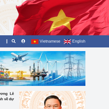
Vietnamese
English
ương Lê
nh về dự