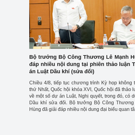
Công Thương - Công
Chuyển đổi số
Lịch sử phát triển
Bản tin Thị trường 
Phát triển nguồn nhâ
Bộ trưởng Bộ Công Thương Lê Mạnh Hù
đáp nhiều nội dung tại phiên thảo luận 
Phát triển bền vững
án Luật Dầu khí (sửa đổi)
Tổ chức kiểm định
Chiều 4/8, tiếp tục chương trình Kỳ họp không 
thứ Nhất, Quốc hội khóa XVI, Quốc hội đã thảo lu
Văn hóa ngành Côn
về một số dự án Luật, Nghị quyết, trong đó, có 
Dầu khí sửa đổi. Bộ trưởng Bộ Công Thương
Tái cơ cấu ngành 
Hùng đã giải đáp nhiều nội dung đại biểu quan t
Quản lý thị trường
Sử dụng năng lượng 