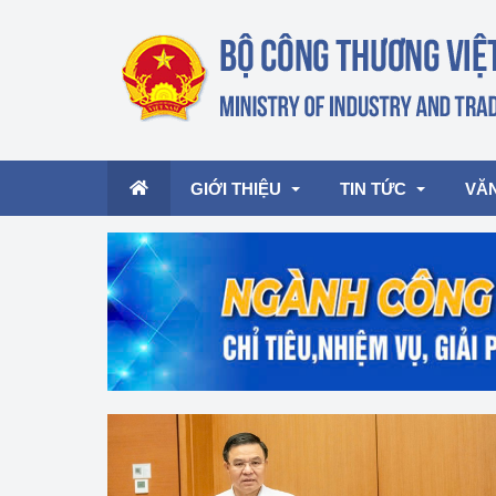
GIỚI THIỆU
TIN TỨC
VĂ
Lãnh đạo Bộ
Hoạt động
Văn 
Chức năng nhiệm vụ
Giải thưởng Công n
Văn 
mại, Dịch vụ Việt N
Cơ cấu tổ chức
Văn 
Công Thương 57
Hoạt động của Bộ t