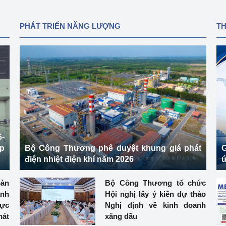
PHÁT TRIỂN NĂNG LƯỢNG
T
-
ệp
Bộ Công Thương phê duyệt khung giá phát
G
điện nhiệt điện khí năm 2026
ứ
àn
Bộ Công Thương tổ chức
ành
Hội nghị lấy ý kiến dự thảo
hực
Nghị định về kinh doanh
át
xăng dầu