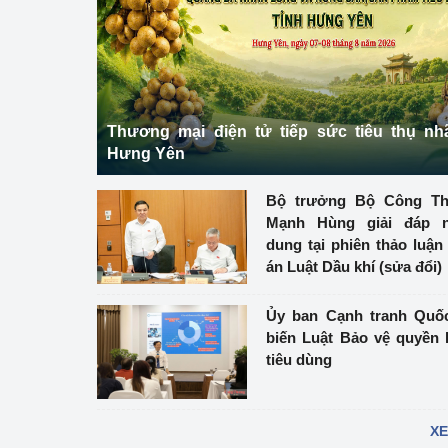
Phát triển công nghi
Phát triển năng lượ
Thương mại điện tử tiếp sức tiêu thụ nh
Hưng Yên
Bộ trưởng Bộ Công 
Mạnh Hùng giải đáp n
dung tại phiên thảo luận
án Luật Dầu khí (sửa đổi)
Ủy ban Cạnh tranh Quố
biến Luật Bảo vệ quyền 
tiêu dùng
XE