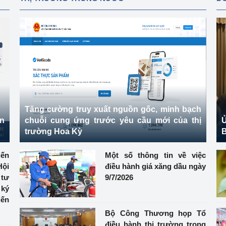
Tăng cường truy xuất nguồn gốc, minh bạch
ên
chuỗi cung ứng trước yêu cầu mới của thị
Ủ
trường Hoa Kỳ
B
ến
Một số thông tin về việc
ội
điều hành giá xăng dầu ngày
 tư
9/7/2026
ký
iến
Bộ Công Thương họp Tổ
điều hành thị trường trong