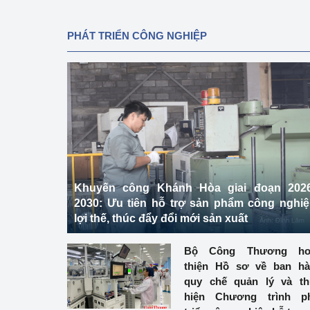
PHÁT TRIỂN CÔNG NGHIỆP
Khuyến công Khánh Hòa giai đoạn 2026
2030: Ưu tiên hỗ trợ sản phẩm công nghi
lợi thế, thúc đẩy đổi mới sản xuất
Bộ Công Thương ho
thiện Hồ sơ về ban h
quy chế quản lý và t
hiện Chương trình ph