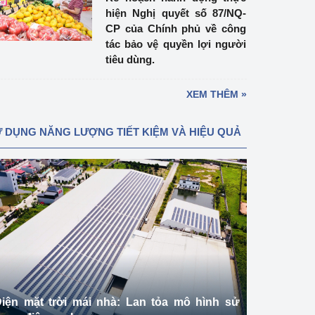
hiện Nghị quyết số 87/NQ-
CP của Chính phủ về công
tác bảo vệ quyền lợi người
tiêu dùng.
XEM THÊM »
 DỤNG NĂNG LƯỢNG TIẾT KIỆM VÀ HIỆU QUẢ
iện mặt trời mái nhà: Lan tỏa mô hình sử