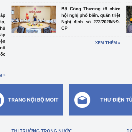
Bộ Công Thương tổ chức
háp
hội nghị phổ biến, quán triệt
ấp,
Nghị định số 272/2026/NĐ-
thủ
CP
cấp
yện
XEM THÊM »
 nổ
uốc
M »
THỊ TRƯỜNG TRONG NƯỚC
DO