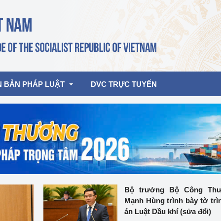
N BẢN PHÁP LUẬT
DVC TRỰC TUYẾN
bản pháp quy
Hoạt động của lãnh đạo Đảng, Nhà 
nước
ghiệp, Thương 
bản điều hành
am 2026
Hoạt động của Lãnh đạo Bộ
bản hợp nhất
Hoạt động của các đơn vị
Bộ trưởng Bộ Công Th
Mạnh Hùng trình bày tờ trì
rưởng
án Luật Dầu khí (sửa đổi)