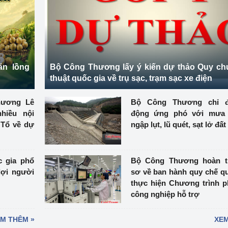
ệp
Công nghiệp nền tảng
ng
Chính sách
Sản xuất công nghiệp
ãn lồng
Bộ Công Thương lấy ý kiến dự thảo Quy ch
thuật quốc gia về trụ sạc, trạm sạc xe điện
Thương Lê
Bộ Công Thương chỉ 
hiều nội
động ứng phó với mưa l
 Tổ về dự
ngập lụt, lũ quét, sạt lở đất
c gia phổ
Bộ Công Thương hoàn t
lợi người
sơ về ban hành quy chế qu
thực hiện Chương trình ph
công nghiệp hỗ trợ
M THÊM »
XEM