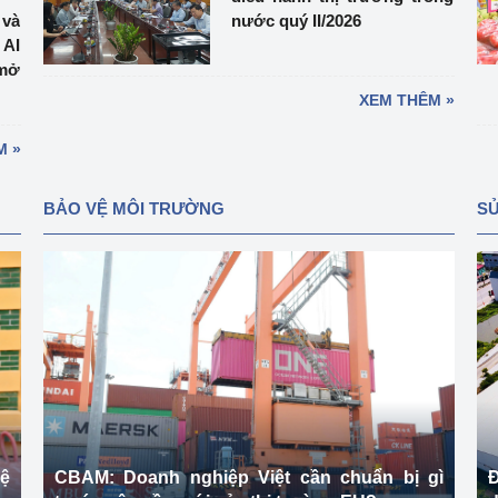
 và
nước quý II/2026
 AI
mở
XEM THÊM »
M »
BẢO VỆ MÔI TRƯỜNG
SỬ
vệ
CBAM: Doanh nghiệp Việt cần chuẩn bị gì
Đ