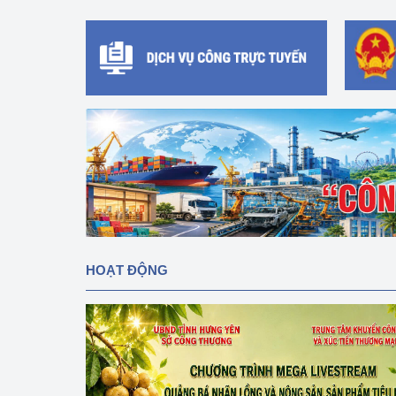
hiệu quả
Khoa học, công nghệ
tạo
Thông báo
Bảo vệ môi trường
Bảo vệ nền tảng tư 
Doanh nghiệp - Ngư
Xúc tiến thương mại
HOẠT ĐỘNG
Thị trường nước ngo
Thị trường trong nư
Ngành Công Thương 
Đại hội XIV của Đản