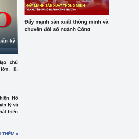
Đẩy mạnh sản xuất thông minh và
chuyển đổi số ngành Công
Thương
uẩn kỹ
đạo chủ
ớn, lũ,
hiện Hồ
ản lý và
át triển
 THÊM »