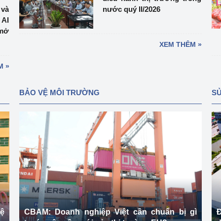
 và
nước quý II/2026
 AI
mở
XEM THÊM »
M »
BẢO VỆ MÔI TRƯỜNG
SỬ
vệ
CBAM: Doanh nghiệp Việt cần chuẩn bị gì
Đ