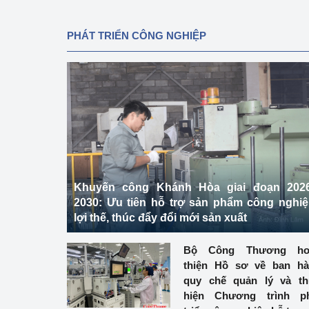
PHÁT TRIỂN CÔNG NGHIỆP
Khuyến công Khánh Hòa giai đoạn 2026
2030: Ưu tiên hỗ trợ sản phẩm công nghi
lợi thế, thúc đẩy đổi mới sản xuất
Bộ Công Thương ho
thiện Hồ sơ về ban h
quy chế quản lý và t
hiện Chương trình ph