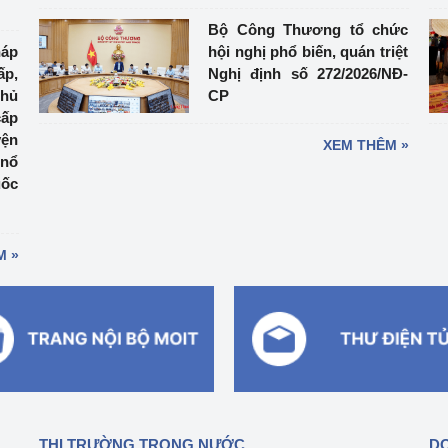
Bộ Công Thương tổ chức
háp
hội nghị phổ biến, quán triệt
ấp,
Nghị định số 272/2026/NĐ-
thủ
CP
cấp
yện
XEM THÊM »
 nổ
uốc
M »
THỊ TRƯỜNG TRONG NƯỚC
DO