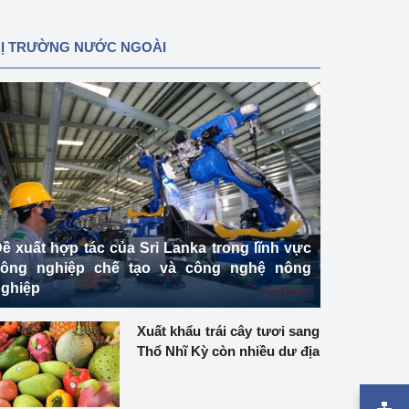
HỊ TRƯỜNG NƯỚC NGOÀI
ề xuất hợp tác của Sri Lanka trong lĩnh vực
công nghiệp chế tạo và công nghệ nông
ghiệp
Xuất khẩu trái cây tươi sang
Thổ Nhĩ Kỳ còn nhiều dư địa