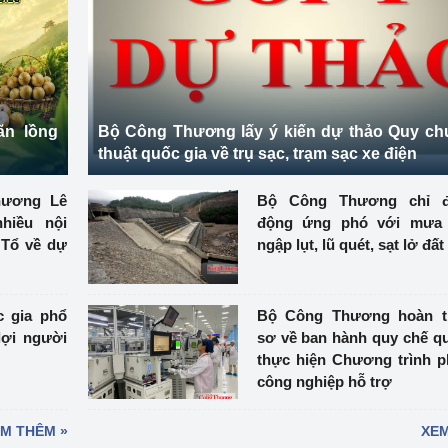
ệp
Công nghiệp nền tảng
ng
Chính sách
Sản xuất công nghiệp
ãn lồng
Bộ Công Thương lấy ý kiến dự thảo Quy ch
thuật quốc gia về trụ sạc, trạm sạc xe điện
Thương Lê
Bộ Công Thương chỉ 
hiều nội
động ứng phó với mưa l
 Tổ về dự
ngập lụt, lũ quét, sạt lở đất
c gia phổ
Bộ Công Thương hoàn t
lợi người
sơ về ban hành quy chế qu
thực hiện Chương trình ph
công nghiệp hỗ trợ
M THÊM »
XEM