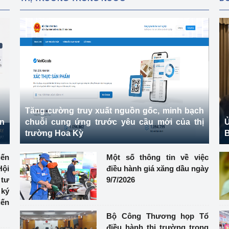
Tăng cường truy xuất nguồn gốc, minh bạch
ên
chuỗi cung ứng trước yêu cầu mới của thị
Ủ
trường Hoa Kỳ
B
ến
Một số thông tin về việc
ội
điều hành giá xăng dầu ngày
 tư
9/7/2026
ký
iến
Bộ Công Thương họp Tổ
điều hành thị trường trong