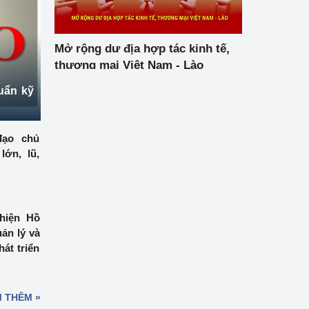
Mở rộng dư địa hợp tác kinh tế,
thương mại Việt Nam - Lào
uẩn kỹ
đạo chủ
ớn, lũ,
hiện Hồ
ản lý và
át triển
 THÊM »