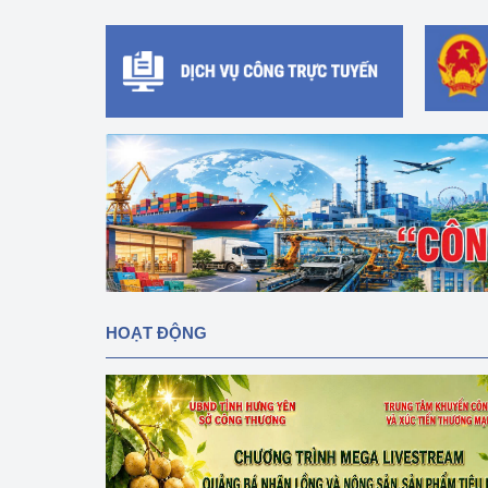
hiệu quả
Khoa học, công nghệ
tạo
Thông báo
Bảo vệ môi trường
Bảo vệ nền tảng tư 
Doanh nghiệp - Ngư
Xúc tiến thương mại
HOẠT ĐỘNG
Thị trường nước ngo
Thị trường trong nư
Ngành Công Thương 
Đại hội XIV của Đản