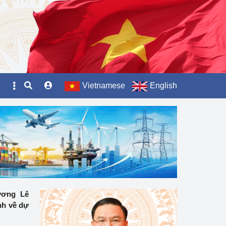
Vietnamese
English
ương Lê
nh về dự