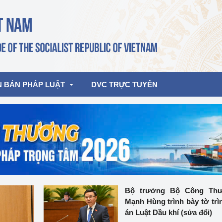
N BẢN PHÁP LUẬT
DVC TRỰC TUYẾN
bản pháp quy
Hoạt động của lãnh đạo Đảng, Nhà 
nước
ghiệp, Thương 
bản điều hành
am 2026
Hoạt động của Lãnh đạo Bộ
bản hợp nhất
Hoạt động của các đơn vị
Bộ trưởng Bộ Công Th
Mạnh Hùng trình bày tờ trì
rưởng
án Luật Dầu khí (sửa đổi)