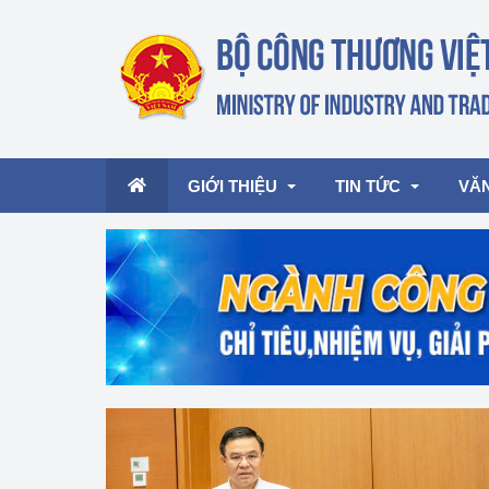
GIỚI THIỆU
TIN TỨC
VĂ
Lãnh đạo Bộ
Hoạt động
Văn 
Chức năng nhiệm vụ
Giải thưởng Công n
Văn 
mại, Dịch vụ Việt N
Cơ cấu tổ chức
Văn 
Công Thương 57
Hoạt động của Bộ t