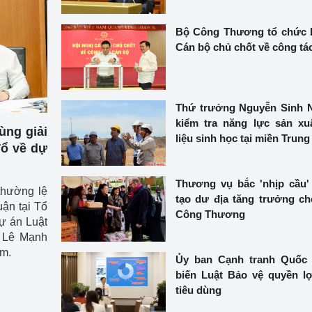
 luận
Họp báo
Bộ Công Thương tổ chức 
Thông cáo báo chí
Cán bộ chủ chốt về công tá
Điểm báo
Nông Lâm Thủy sản
Thứ trưởng Nguyễn Sinh 
kiểm tra năng lực sản xu
n lực
ng giải
liệu sinh học tại miền Trung
Tổ về dự
Thương vụ bắc 'nhịp cầu' 
Tổ chức kiểm định kỹ thuật an toàn lao 
thường lệ
tạo dư địa tăng trưởng c
động thuộc thẩm quyền quản lý của 
ận tại Tổ
Công Thương
g Thương
Bộ Công Thương
dự án Luật
 Lê Mạnh
Công Thương
Tổ chức được cấp GCN đăng ký, hoạt 
âm.
Ủy ban Cạnh tranh Quốc 
động kiểm định thiết bị, dụng cụ điện 
biến Luật Bảo vệ quyền l
làm việc ở môi trường không có nguy 
tiêu dùng
hiểm khí, bụi nổ
tiết kiệm và 
Hiệu quả năng lượng