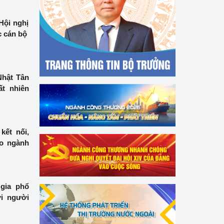
Hội nghị
c cán bộ
Nhật Tân
ất nhiên
kết nối,
ho ngành
gia phổ
ợi người