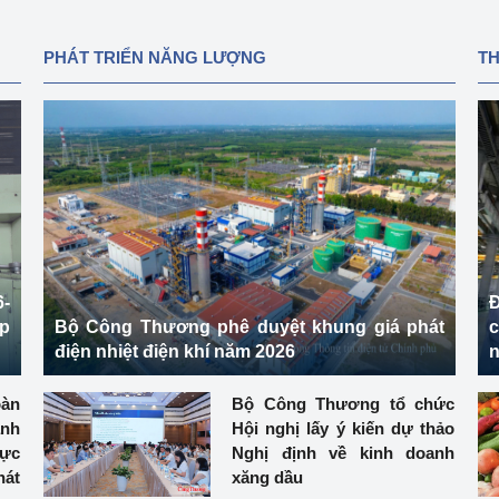
PHÁT TRIỂN NĂNG LƯỢNG
T
-
Đ
ệp
Bộ Công Thương phê duyệt khung giá phát
điện nhiệt điện khí năm 2026
n
àn
Bộ Công Thương tổ chức
ành
Hội nghị lấy ý kiến dự thảo
hực
Nghị định về kinh doanh
át
xăng dầu