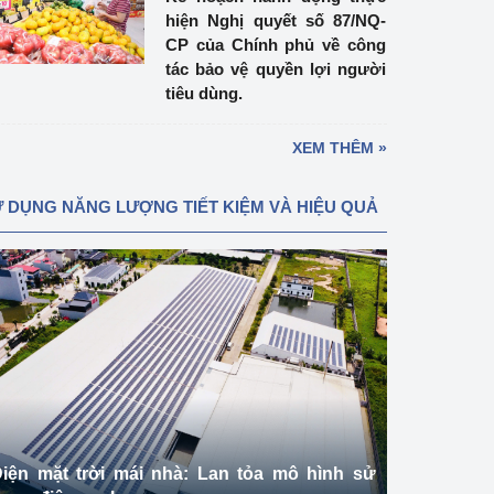
hiện Nghị quyết số 87/NQ-
CP của Chính phủ về công
tác bảo vệ quyền lợi người
tiêu dùng.
XEM THÊM »
 DỤNG NĂNG LƯỢNG TIẾT KIỆM VÀ HIỆU QUẢ
iện mặt trời mái nhà: Lan tỏa mô hình sử