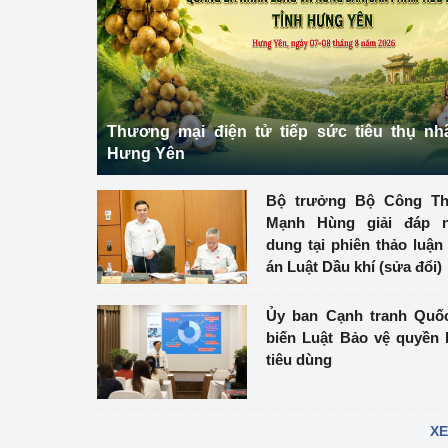
Phát triển công nghi
Phát triển năng lượ
Thương mại điện tử tiếp sức tiêu thụ nh
Hưng Yên
Bộ trưởng Bộ Công 
Mạnh Hùng giải đáp n
dung tại phiên thảo luận
án Luật Dầu khí (sửa đổi)
Ủy ban Cạnh tranh Quố
biến Luật Bảo vệ quyền 
tiêu dùng
XE