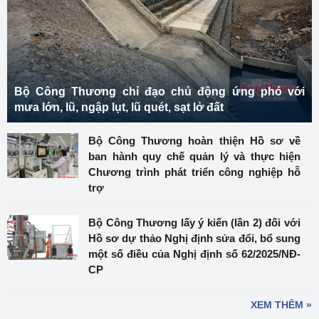
Bộ Công Thương chỉ đạo chủ động ứng phó với
mưa lớn, lũ, ngập lụt, lũ quét, sạt lở đất
Bộ Công Thương hoàn thiện Hồ sơ về
ban hành quy chế quản lý và thực hiện
Chương trình phát triển công nghiệp hỗ
trợ
Bộ Công Thương lấy ý kiến (lần 2) đối với
Hồ sơ dự thảo Nghị định sửa đổi, bổ sung
một số điều của Nghị định số 62/2025/NĐ-
CP
XEM THÊM »