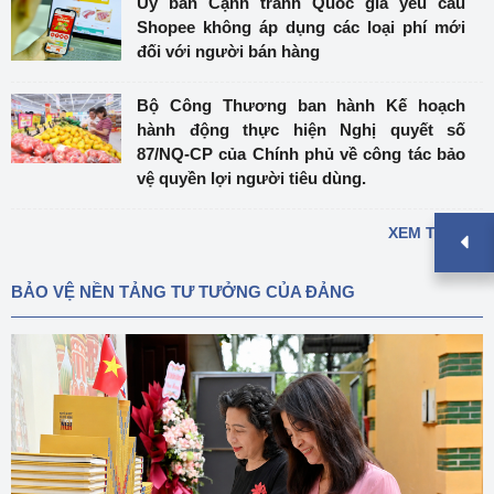
Ủy ban Cạnh tranh Quốc gia yêu cầu
Shopee không áp dụng các loại phí mới
đối với người bán hàng
Bộ Công Thương ban hành Kế hoạch
hành động thực hiện Nghị quyết số
87/NQ-CP của Chính phủ về công tác bảo
vệ quyền lợi người tiêu dùng.
XEM THÊM »
BẢO VỆ NỀN TẢNG TƯ TƯỞNG CỦA ĐẢNG