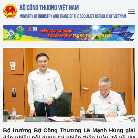
To
na
Bộ trưởng Bộ Công Thương Lê Mạnh Hùng giải
đáp nhiều nội dung tại phiên thảo luận Tổ về dự