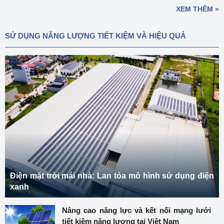
XEM THÊM »
SỬ DỤNG NĂNG LƯỢNG TIẾT KIỆM VÀ HIỆU QUẢ
Điện mặt trời mái nhà: Lan tỏa mô hình sử dụng điện
xanh
Nâng cao năng lực và kết nối mạng lưới
tiết kiệm năng lượng tại Việt Nam