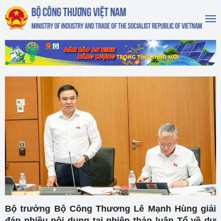
To
na
Bộ trưởng Bộ Công Thương Lê Mạnh Hùng giải
đáp nhiều nội dung tại phiên thảo luận Tổ về dự