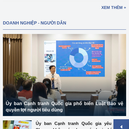
XEM THÊM »
DOANH NGHIỆP - NGƯỜI DÂN
Ủy ban Cạnh tranh Quốc gia phổ biến Luật Bảo vệ
quyền lợi người tiêu dùng
Ủy ban Cạnh tranh Quốc gia yêu cầu