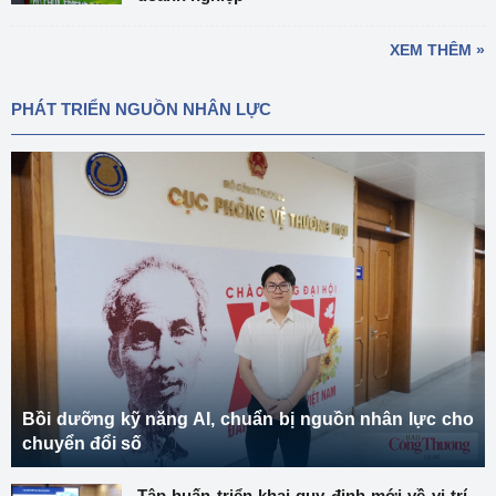
XEM THÊM »
PHÁT TRIỂN NGUỒN NHÂN LỰC
Bồi dưỡng kỹ năng AI, chuẩn bị nguồn nhân lực cho
chuyển đổi số
Tập huấn triển khai quy định mới về vị trí