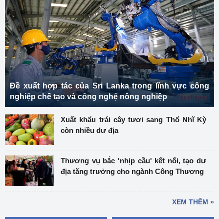
Đề xuất hợp tác của Sri Lanka trong lĩnh vực công
nghiệp chế tạo và công nghệ nông nghiệp
Xuất khẩu trái cây tươi sang Thổ Nhĩ Kỳ
còn nhiều dư địa
Thương vụ bắc 'nhịp cầu' kết nối, tạo dư
địa tăng trưởng cho ngành Công Thương
XEM THÊM »