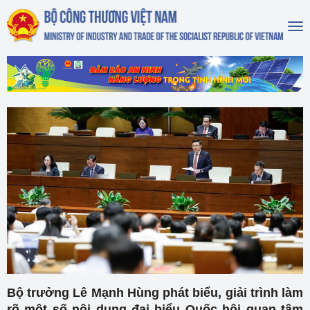
To
na
Bộ trưởng Lê Mạnh Hùng phát biểu, giải trình làm
rõ một số nội dung đại biểu Quốc hội quan tâm