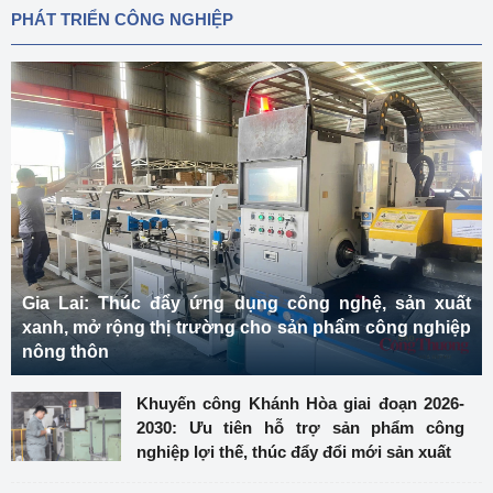
PHÁT TRIỂN CÔNG NGHIỆP
Gia Lai: Thúc đẩy ứng dụng công nghệ, sản xuất
xanh, mở rộng thị trường cho sản phẩm công nghiệp
nông thôn
Khuyến công Khánh Hòa giai đoạn 2026-
2030: Ưu tiên hỗ trợ sản phẩm công
nghiệp lợi thế, thúc đẩy đổi mới sản xuất