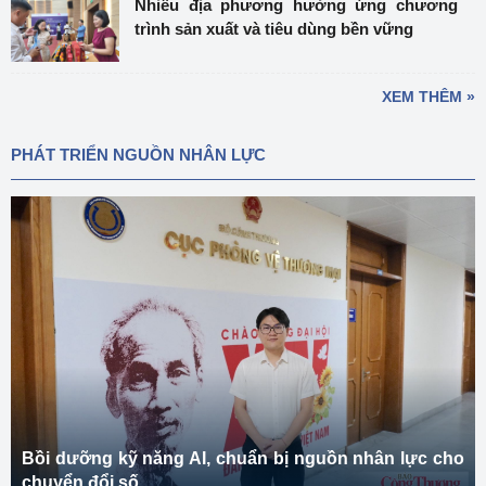
Nhiều địa phương hưởng ứng chương
trình sản xuất và tiêu dùng bền vững
XEM THÊM »
PHÁT TRIỂN NGUỒN NHÂN LỰC
Bồi dưỡng kỹ năng AI, chuẩn bị nguồn nhân lực cho
chuyển đổi số