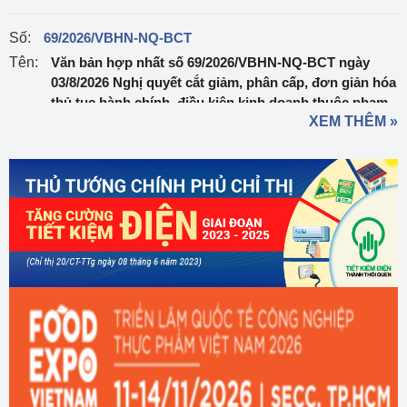
Số:
69/2026/VBHN-NQ-BCT
Tên:
Văn bản hợp nhất số 69/2026/VBHN-NQ-BCT ngày
03/8/2026 Nghị quyết cắt giảm, phân cấp, đơn giản hóa
thủ tục hành chính, điều kiện kinh doanh thuộc phạm
XEM THÊM »
vi quản lý của Bộ Công Thương
Ngày ban hành:
03/08/2026
Số:
303/2026/NĐ-CP
Tên:
Nghị định sửa đổi, bổ sung một số điều của Nghị định
số 32/2024/NĐ-CP ngày 15/3/2024 của Chính phủ về
quản lý, phát triển cụm công nghiệp
Ngày ban hành:
01/08/2026