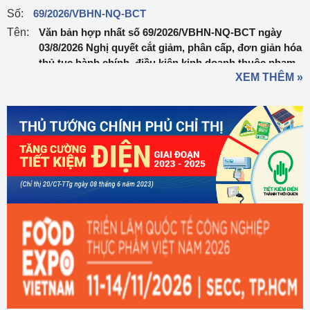
Số:
69/2026/VBHN-NQ-BCT
Tên:
Văn bản hợp nhất số 69/2026/VBHN-NQ-BCT ngày
03/8/2026 Nghị quyết cắt giảm, phân cấp, đơn giản hóa
thủ tục hành chính, điều kiện kinh doanh thuộc phạm
XEM THÊM »
vi quản lý của Bộ Công Thương
Ngày ban hành:
03/08/2026
Số:
303/2026/NĐ-CP
Tên:
Nghị định sửa đổi, bổ sung một số điều của Nghị định
số 32/2024/NĐ-CP ngày 15/3/2024 của Chính phủ về
quản lý, phát triển cụm công nghiệp
Ngày ban hành:
01/08/2026