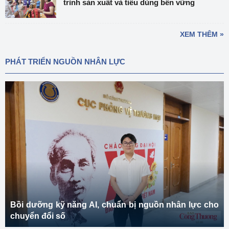
trình sản xuất và tiêu dùng bền vững
XEM THÊM »
PHÁT TRIỂN NGUỒN NHÂN LỰC
Bồi dưỡng kỹ năng AI, chuẩn bị nguồn nhân lực cho
chuyển đổi số