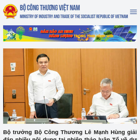
To
na
Bộ trưởng Bộ Công Thương Lê Mạnh Hùng giải
đáp nhiều nội dung tại phiên thảo luận Tổ về dự