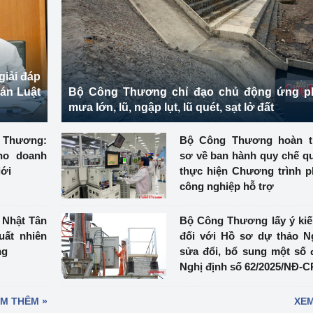
ệp
Công nghiệp nền tảng
ng
Chính sách
ải đáp
Sản xuất công nghiệp
án Luật
Bộ Công Thương chỉ đạo chủ động ứng p
mưa lớn, lũ, ngập lụt, lũ quét, sạt lở đất
Thương:
Bộ Công Thương hoàn t
ho doanh
sơ về ban hành quy chế qu
iới
thực hiện Chương trình ph
công nghiệp hỗ trợ
 Nhật Tân
Bộ Công Thương lấy ý kiến
uất nhiên
đối với Hồ sơ dự thảo N
ng
sửa đổi, bổ sung một số 
Nghị định số 62/2025/NĐ-C
M THÊM »
XEM