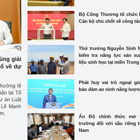
 luận
Họp báo
Bộ Công Thương tổ chức 
Thông cáo báo chí
Cán bộ chủ chốt về công tá
Điểm báo
Nông Lâm Thủy sản
Thứ trưởng Nguyễn Sinh 
kiểm tra năng lực sản xu
n lực
ng giải
liệu sinh học tại miền Trung
Tổ về dự
Phát huy vai trò ngoại gi
Tổ chức kiểm định kỹ thuật an toàn lao 
thường lệ
bảo đảm an ninh năng lượn
động thuộc thẩm quyền quản lý của 
ận tại Tổ
g Thương
Bộ Công Thương
dự án Luật
 Lê Mạnh
Công Thương
Tổ chức được cấp GCN đăng ký, hoạt 
âm.
Ấn Độ chính thức mở 
động kiểm định thiết bị, dụng cụ điện 
trường đối với sầu riêng t
làm việc ở môi trường không có nguy 
Nam
hiểm khí, bụi nổ
tiết kiệm và 
Hiệu quả năng lượng