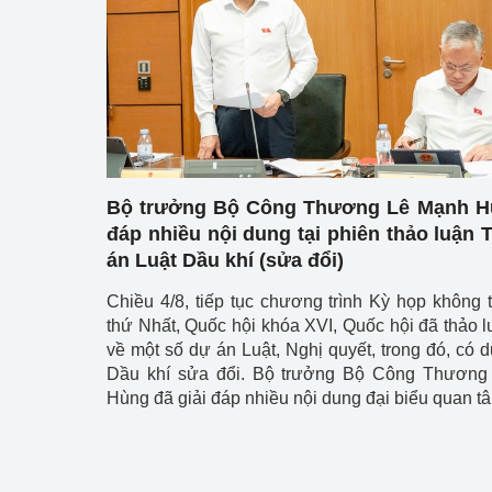
Công Thương - Công
Chuyển đổi số
Lịch sử phát triển
Bản tin Thị trường 
Phát triển nguồn nhâ
Bộ trưởng Bộ Công Thương Lê Mạnh Hù
đáp nhiều nội dung tại phiên thảo luận 
Phát triển bền vững
án Luật Dầu khí (sửa đổi)
Tổ chức kiểm định
Chiều 4/8, tiếp tục chương trình Kỳ họp không 
thứ Nhất, Quốc hội khóa XVI, Quốc hội đã thảo lu
Văn hóa ngành Côn
về một số dự án Luật, Nghị quyết, trong đó, có 
Dầu khí sửa đổi. Bộ trưởng Bộ Công Thương
Tái cơ cấu ngành 
Hùng đã giải đáp nhiều nội dung đại biểu quan t
Quản lý thị trường
Sử dụng năng lượng 