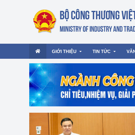
GIỚI THIỆU
TIN TỨC
VĂ
Lãnh đạo Bộ
Hoạt động
Văn 
Chức năng nhiệm vụ
Giải thưởng Công n
Văn 
mại, Dịch vụ Việt N
Cơ cấu tổ chức
Văn 
Công Thương 57
Hoạt động của Bộ t