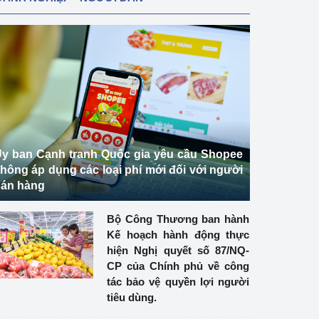
y ban Cạnh tranh Quốc gia yêu cầu Shopee
hông áp dụng các loại phí mới đối với người
án hàng
Bộ Công Thương ban hành
Kế hoạch hành động thực
hiện Nghị quyết số 87/NQ-
CP của Chính phủ về công
tác bảo vệ quyền lợi người
tiêu dùng.