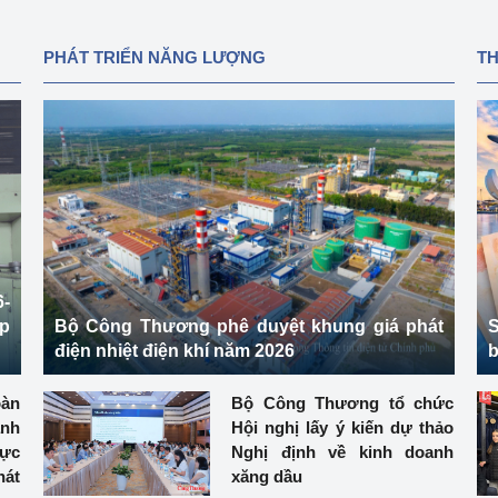
PHÁT TRIỂN NĂNG LƯỢNG
T
-
ệp
Bộ Công Thương phê duyệt khung giá phát
S
điện nhiệt điện khí năm 2026
b
àn
Bộ Công Thương tổ chức
ành
Hội nghị lấy ý kiến dự thảo
hực
Nghị định về kinh doanh
át
xăng dầu