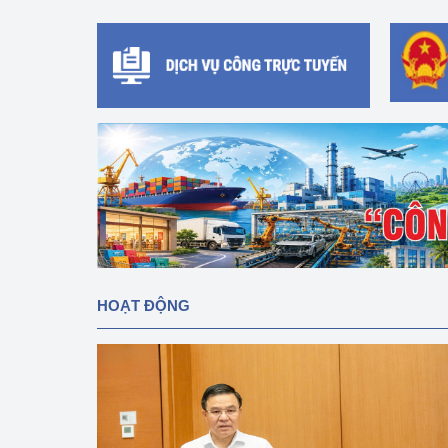
hiệu quả
Khoa học, công nghệ
tạo
Thông báo
Bảo vệ môi trường
Bảo vệ nền tảng tư 
Doanh nghiệp - Ngư
Xúc tiến thương mại
HOẠT ĐỘNG
Thị trường nước ngo
Thị trường trong nư
Ngành Công Thương 
Đại hội XIV của Đản