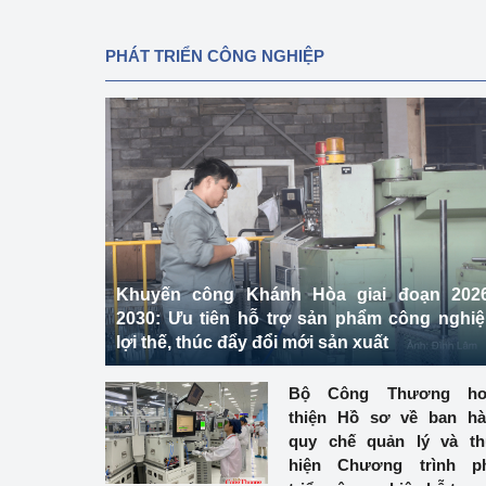
PHÁT TRIỂN CÔNG NGHIỆP
Khuyến công Khánh Hòa giai đoạn 2026
2030: Ưu tiên hỗ trợ sản phẩm công nghi
lợi thế, thúc đẩy đổi mới sản xuất
Bộ Công Thương ho
thiện Hồ sơ về ban h
quy chế quản lý và t
hiện Chương trình ph