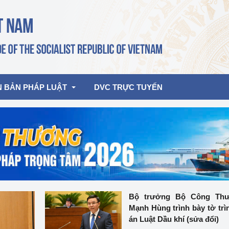
N BẢN PHÁP LUẬT
DVC TRỰC TUYẾN
bản pháp quy
Hoạt động của lãnh đạo Đảng, Nhà 
nước
ghiệp, Thương 
bản điều hành
am 2026
Hoạt động của Lãnh đạo Bộ
bản hợp nhất
Hoạt động của các đơn vị
Bộ trưởng Bộ Công Th
Mạnh Hùng trình bày tờ trì
rưởng
án Luật Dầu khí (sửa đổi)