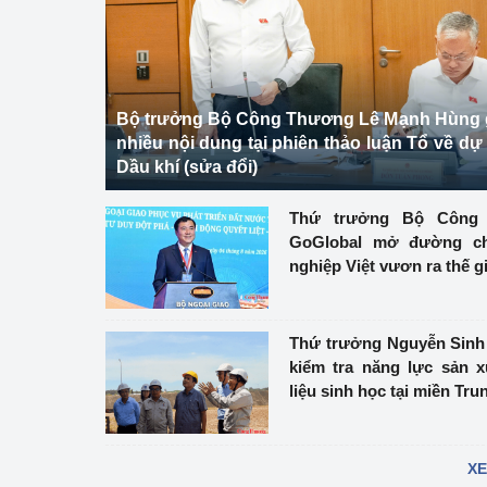
Phát triển công nghi
Phát triển năng lượ
Bộ trưởng Bộ Công Thương Lê Mạnh Hùng gi
nhiều nội dung tại phiên thảo luận Tổ về dự 
Dầu khí (sửa đổi)
Thứ trưởng Bộ Công 
GoGlobal mở đường c
nghiệp Việt vươn ra thế g
Thứ trưởng Nguyễn Sinh
kiểm tra năng lực sản x
liệu sinh học tại miền Tru
XE