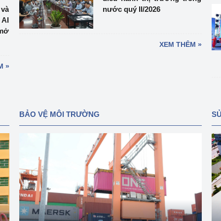
 và
nước quý II/2026
 AI
mở
XEM THÊM »
M »
BẢO VỆ MÔI TRƯỜNG
SỬ