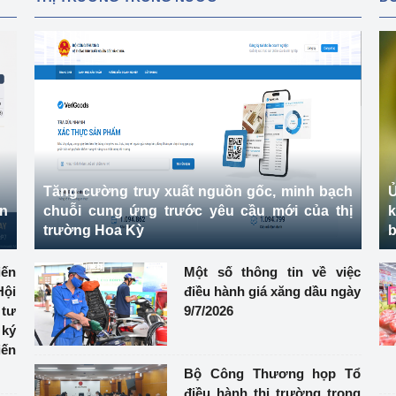
Tăng cường truy xuất nguồn gốc, minh bạch
Ủ
ên
chuỗi cung ứng trước yêu cầu mới của thị
k
trường Hoa Kỳ
b
ến
Một số thông tin về việc
ội
điều hành giá xăng dầu ngày
 tư
9/7/2026
ký
iến
Bộ Công Thương họp Tổ
điều hành thị trường trong