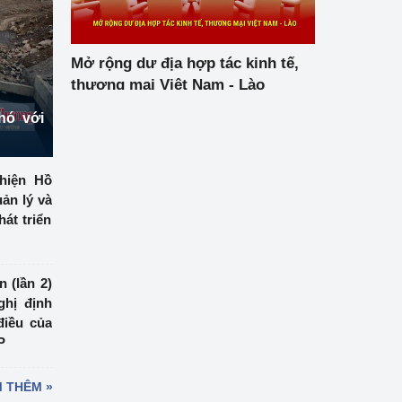
Mở rộng dư địa hợp tác kinh tế,
thương mại Việt Nam - Lào
hó với
hiện Hồ
ản lý và
át triển
 (lần 2)
ghị định
điều của
P
 THÊM »