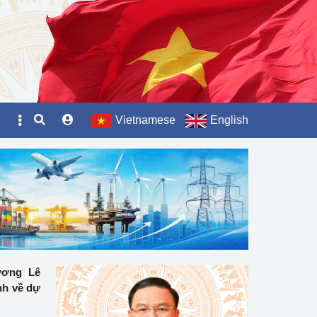
Vietnamese
English
ương Lê
nh về dự