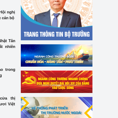
Hội nghị
c cán bộ
Nhật Tân
ất nhiên
ao trong
g
cửa thị
ươi Việt