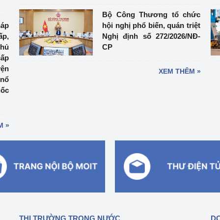
Bộ Công Thương tổ chức
háp
hội nghị phổ biến, quán triệt
ấp,
Nghị định số 272/2026/NĐ-
thủ
CP
cấp
yện
XEM THÊM »
 nổ
uốc
M »
THỊ TRƯỜNG TRONG NƯỚC
DO