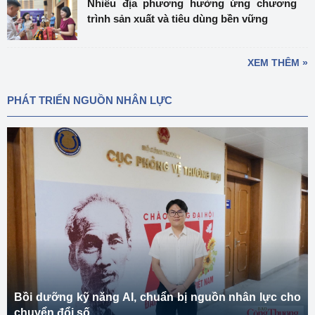
Nhiều địa phương hưởng ứng chương
trình sản xuất và tiêu dùng bền vững
XEM THÊM »
PHÁT TRIỂN NGUỒN NHÂN LỰC
Bồi dưỡng kỹ năng AI, chuẩn bị nguồn nhân lực cho
chuyển đổi số