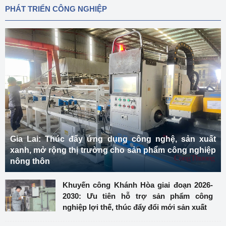
PHÁT TRIỂN CÔNG NGHIỆP
Gia Lai: Thúc đẩy ứng dụng công nghệ, sản xuất
xanh, mở rộng thị trường cho sản phẩm công nghiệp
nông thôn
Khuyến công Khánh Hòa giai đoạn 2026-
2030: Ưu tiên hỗ trợ sản phẩm công
nghiệp lợi thế, thúc đẩy đổi mới sản xuất