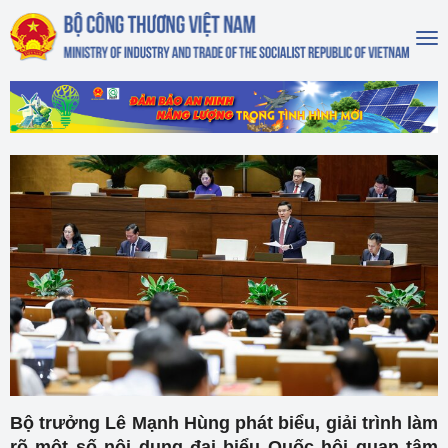
To
na
Bộ trưởng Lê Mạnh Hùng phát biểu, giải trình làm
rõ một số nội dung đại biểu Quốc hội quan tâm