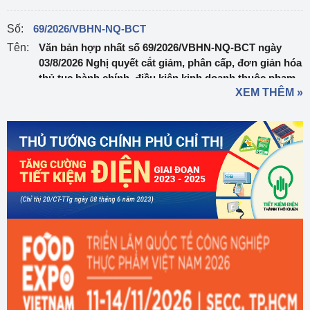
Số:
69/2026/VBHN-NQ-BCT
Tên:
Văn bản hợp nhất số 69/2026/VBHN-NQ-BCT ngày
03/8/2026 Nghị quyết cắt giảm, phân cấp, đơn giản hóa
thủ tục hành chính, điều kiện kinh doanh thuộc phạm
XEM THÊM »
vi quản lý của Bộ Công Thương
Ngày ban hành:
03/08/2026
Số:
303/2026/NĐ-CP
Tên:
Nghị định sửa đổi, bổ sung một số điều của Nghị định
số 32/2024/NĐ-CP ngày 15/3/2024 của Chính phủ về
quản lý, phát triển cụm công nghiệp
Ngày ban hành:
01/08/2026