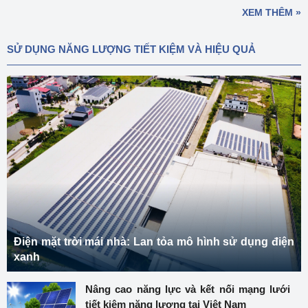
XEM THÊM »
SỬ DỤNG NĂNG LƯỢNG TIẾT KIỆM VÀ HIỆU QUẢ
Điện mặt trời mái nhà: Lan tỏa mô hình sử dụng điện
xanh
Nâng cao năng lực và kết nối mạng lưới
tiết kiệm năng lượng tại Việt Nam