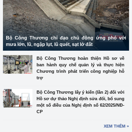
Bộ Công Thương chỉ đạo chủ động ứng phó với
mưa lớn, lũ, ngập lụt, lũ quét, sạt lở đất
Bộ Công Thương hoàn thiện Hồ sơ về
ban hành quy chế quản lý và thực hiện
Chương trình phát triển công nghiệp hỗ
trợ
Bộ Công Thương lấy ý kiến (lần 2) đối với
Hồ sơ dự thảo Nghị định sửa đổi, bổ sung
một số điều của Nghị định số 62/2025/NĐ-
CP
XEM THÊM »