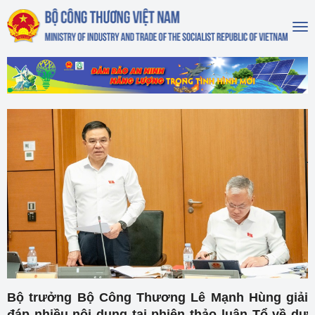
To
na
Bộ trưởng Bộ Công Thương Lê Mạnh Hùng giải
đáp nhiều nội dung tại phiên thảo luận Tổ về dự