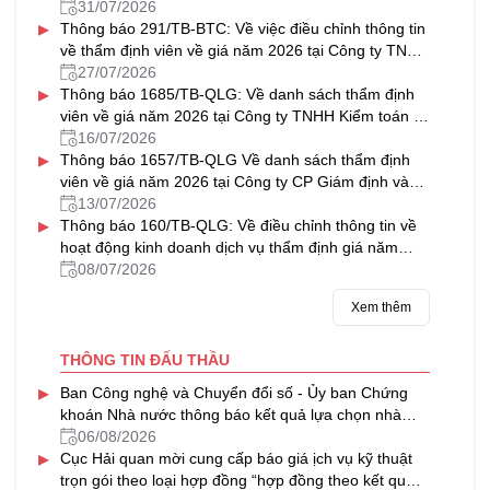
31/07/2026
▸
Thông báo 291/TB-BTC: Về việc điều chỉnh thông tin
về thẩm định viên về giá năm 2026 tại Công ty TNHH
Thẩm định giá & Bất động sản NAVICO
27/07/2026
▸
Thông báo 1685/TB-QLG: Về danh sách thẩm định
viên về giá năm 2026 tại Công ty TNHH Kiểm toán tư
vấn Thủ Đô
16/07/2026
▸
Thông báo 1657/TB-QLG Về danh sách thẩm định
viên về giá năm 2026 tại Công ty CP Giám định và
Thẩm định tài sản Việt Nam
13/07/2026
▸
Thông báo 160/TB-QLG: Về điều chỉnh thông tin về
hoạt động kinh doanh dịch vụ thẩm định giá năm
2026 tại Công ty CP Định giá HFC
08/07/2026
Xem thêm
THÔNG TIN ĐẤU THẦU
▸
Ban Công nghệ và Chuyển đổi số - Ủy ban Chứng
khoán Nhà nước thông báo kết quả lựa chọn nhà
thầu gói thầu “Thuê dịch vụ phần mềm gửi tin nhắn
06/08/2026
▸
(SMS) hỗ trợ một số hệ thống CNTT của Ủy ban
Cục Hải quan mời cung cấp báo giá ịch vụ kỹ thuật
Chứng khoán Nhà nước giai đoạn 2026-2029”
trọn gói theo loại hợp đồng “hợp đồng theo kết quả