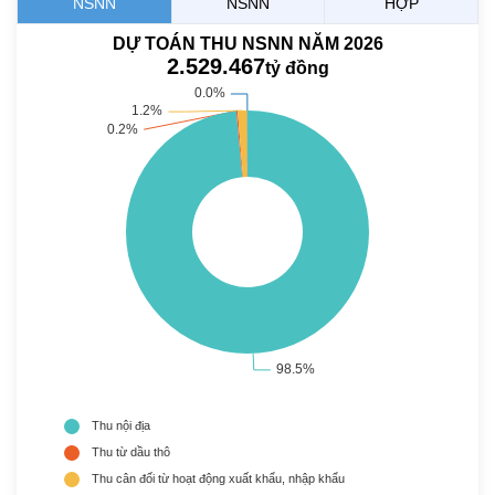
NSNN
NSNN
HỢP
DỰ TOÁN THU NSNN NĂM 2026
2.529.467
tỷ đồng