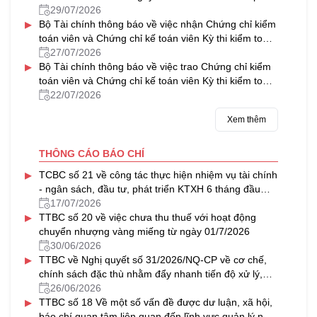
về tổ hợp tác
29/07/2026
▸
Bộ Tài chính thông báo về việc nhận Chứng chỉ kiểm
toán viên và Chứng chỉ kế toán viên Kỳ thi kiểm toán
viên, kế toán viên năm 2025
27/07/2026
▸
Bộ Tài chính thông báo về việc trao Chứng chỉ kiểm
toán viên và Chứng chỉ kế toán viên Kỳ thi kiểm toán
viên, kế toán viên năm 2025
22/07/2026
Xem thêm
THÔNG CÁO BÁO CHÍ
▸
TCBC số 21 về công tác thực hiện nhiệm vụ tài chính
- ngân sách, đầu tư, phát triển KTXH 6 tháng đầu
năm, triển khai nhiệm vụ 6 tháng cuối năm 2026
17/07/2026
▸
TTBC số 20 về việc chưa thu thuế với hoạt động
chuyển nhượng vàng miếng từ ngày 01/7/2026
30/06/2026
▸
TTBC về Nghị quyết số 31/2026/NQ-CP về cơ chế,
chính sách đặc thù nhằm đẩy nhanh tiến độ xử lý,
khai thác nhà, đất dôi dư sau sắp xếp tổ chức bộ
26/06/2026
▸
máy và đơn vị hành chính
TTBC số 18 Về một số vấn đề được dư luận, xã hội,
báo chí quan tâm liên quan đến lĩnh vực quản lý nhà