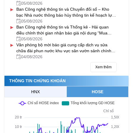
đầu ra” cho các máy soi container của ngành Hải
05/08/2026
▸
quan
Ban Công nghệ thông tin và Chuyển đổi số – Kho
bạc Nhà nước thông báo hủy thông tin kế hoạch lựa
chọn nhà thầu Bảo hành máy chủ và nâng cấp phần
05/08/2026
▸
mềm sao lưu dữ liệu tại các KBNN địa phương
Ban Công nghệ thông tin và Thống kê - Hải quan
điều chỉnh thời gian nhận báo giá nội dung “Mua
sắm thay thế khẩn cấp một số trang thiết bị cốt lõi
05/08/2026
▸
của hệ thống VNACCS/VCIS”
Văn phòng bộ mời báo giá cung cấp dịch vụ sửa
chữa đài phun nước khu vực sân vườn sảnh chính
tại cơ quan Bộ Tài chính
04/08/2026
Xem thêm
THÔNG TIN CHỨNG KHOÁN
HNX
HOSE