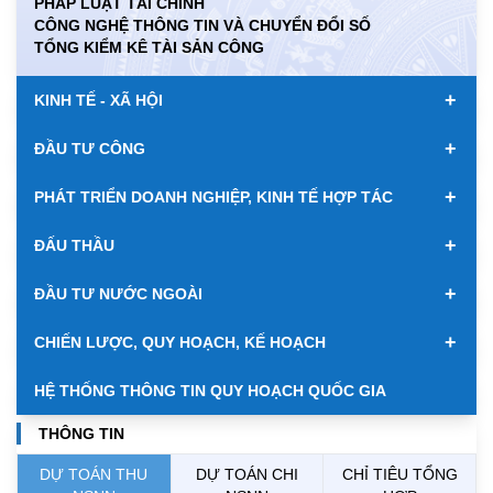
PHÁP LUẬT TÀI CHÍNH
CÔNG NGHỆ THÔNG TIN VÀ CHUYỂN ĐỔI SỐ
KWD
0.00
84949.84
89067.59
TỔNG KIỂM KÊ TÀI SẢN CÔNG
MYR
0.00
6349.52
6487.68
+
KINH TẾ - XÃ HỘI
NOK
0.00
2696.08
2810.41
+
ĐẦU TƯ CÔNG
RUB
0.00
307.79
340.71
+
PHÁT TRIỂN DOANH NGHIỆP, KINH TẾ HỢP TÁC
SAR
0.00
6944.19
7243.07
+
ĐẤU THẦU
SEK
0.00
2709.10
2823.98
+
ĐẦU TƯ NƯỚC NGOÀI
SGD
19929.20
20130.51
20816.88
+
CHIẾN LƯỢC, QUY HOẠCH, KẾ HOẠCH
THB
699.53
777.26
810.22
HỆ THỐNG THÔNG TIN QUY HOẠCH QUỐC GIA
USD
26010.00
26040.00
26420.00
THÔNG TIN
DỰ TOÁN THU
DỰ TOÁN CHI
CHỈ TIÊU TỔNG