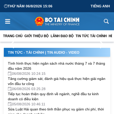
THỨ NĂM 06/8/2026 15:06
TIẾNG ANH
Quyết liệt thực hiện các giải pháp để đạt mục tiêu tăng
trưởng 2 con số
TRANG CHỦ
GIỚI THIỆU BỘ
LÃNH ĐẠO BỘ
TIN TỨC TÀI CHÍNH
HỆ
03/08/2026 13:39:48
TIN TỨC - TÀI CHÍNH
|
TIN AUDIO - VIDEO
Tình hình thực hiện ngân sách nhà nước tháng 7 và 7 tháng
đầu năm 2026
06/08/2026 10:24:15
Tăng cường giám sát, đánh giá hiệu quả thực hiện giải ngân
vốn đầu tư công
06/08/2026 03:25:28
Tiếp tục hoàn thiện quy định về ngành, nghề đầu tư kinh
doanh có điều kiện
05/08/2026 10:46:11
Sửa Luật Hải quan theo tinh thần phục vụ giảm chi phí, thời