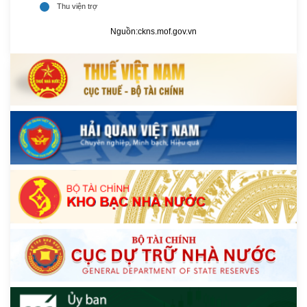
Nguồn:
ckns.mof.gov.vn