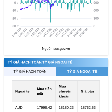
Nguồn:
ssc.gov.vn
TỶ GIÁ HẠCH TOÁN/TỶ GIÁ NGOẠI TỆ
TỶ GIÁ HẠCH TOÁN
TỶ GIÁ NGOẠI TỆ
Mua
Mua tiền
Ngoại tệ
chuyển
Giá bán
mặt
khoản
AUD
17998.42
18180.23
18762.53