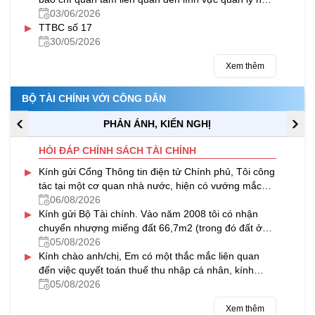
nước của Bộ Tài chính trong tháng 5/2026
03/06/2026
▸
TTBC số 17
30/05/2026
Xem thêm
BỘ TÀI CHÍNH VỚI CÔNG DÂN
PHẢN ÁNH, KIẾN NGHỊ
HỎI ĐÁP CHÍNH SÁCH TÀI CHÍNH
▸
Kính gửi Cổng Thông tin điện tử Chính phủ, Tôi công
tác tại một cơ quan nhà nước, hiện có vướng mắc
trong việc thực hiện...
06/08/2026
▸
Kính gửi Bộ Tài chính. Vào năm 2008 tôi có nhận
chuyển nhượng miếng đất 66,7m2 (trong đó đất ở
26,9m2 và đất CLN 39,8m2) của...
05/08/2026
▸
Kính chào anh/chị, Em có một thắc mắc liên quan
đến việc quyết toán thuế thu nhập cá nhân, kính
mong anh/chị hỗ trợ giải...
05/08/2026
Xem thêm