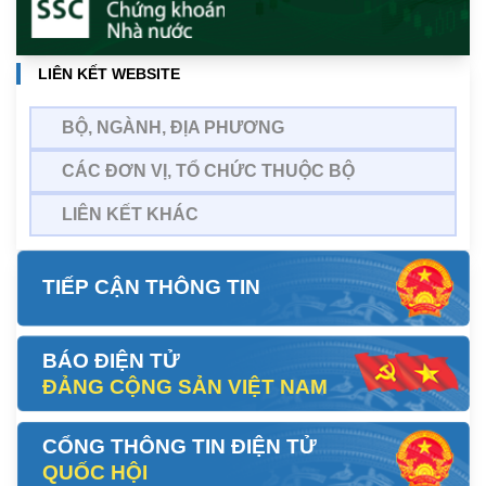
LIÊN KẾT WEBSITE
BỘ, NGÀNH, ĐỊA PHƯƠNG
CÁC ĐƠN VỊ, TỔ CHỨC THUỘC BỘ
LIÊN KẾT KHÁC
TIẾP CẬN THÔNG TIN
BÁO ĐIỆN TỬ
ĐẢNG CỘNG SẢN VIỆT NAM
CỔNG THÔNG TIN ĐIỆN TỬ
QUỐC HỘI