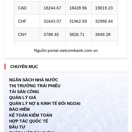
CAD
18244.67
18428.96
19019.23
CHF
31643.07
31962.69
32986.44
CNY
3788.45
3826.71
3949.28
DKK
0.00
3977.16
4129.26
Nguồn:
portal.vietcombank.com.vn
EUR
29510.05
29808.14
31065.96
CHUYÊN MỤC
GBP
34396.87
34744.32
35857.16
NGÂN SÁCH NHÀ NƯỚC
THỊ TRƯỜNG TRÁI PHIẾU
HKD
3249.71
3282.53
3408.07
TÀI SẢN CÔNG
QUẢN LÝ GIÁ
INR
0.00
273.90
285.68
QUẢN LÝ NỢ & KINH TẾ ĐỐI NGOẠI
BẢO HIỂM
JPY
160.42
162.05
171.49
KẾ TOÁN KIỂM TOÁN
HỢP TÁC QUỐC TẾ
ĐẦU TƯ
KRW
15.93
17.70
19.20