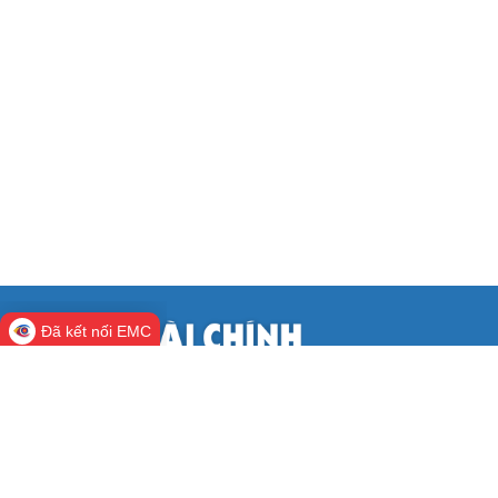
Đã kết nối EMC
CỔNG THÔNG TIN ĐIỆN TỬ BỘ TÀI
CHÍNH
Cơ quan chủ quản:
Bộ Tài chính