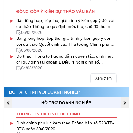
ĐÓNG GÓP Ý KIẾN DỰ THẢO VĂN BẢN
▸
Bản tổng hợp, tiếp thu, giải trình ý kiến góp ý đối với
dự thảo Thông tư quy định mức thu, chế độ thu, nộp
phí thẩm định tiêu chuẩn, điều kiện hành nghề Thừa
06/08/2026
▸
hành viên
Bảng tổng hợp, tiếp thu, giải trình ý kiến góp ý đối
với dự thảo Quyết định của Thủ tướng Chính phủ về
tín dụng đối với học sinh, sinh viên trên Cổng thông
05/08/2026
▸
tin điện tử của Bộ Tài chính
Dự thảo Thông tư hướng dẫn nguyên tắc, định mức
chi quy định tại khoản 1 Điều 4 Nghị định số
247/2026/NĐ-CP của Chính phủ quy định về công
04/08/2026
tác tái hòa nhập cộng đồng
Xem thêm
BỘ TÀI CHÍNH VỚI DOANH NGHIỆP
HỖ TRỢ DOANH NGHIỆP
THÔNG TIN DỊCH VỤ TÀI CHÍNH
▸
Đính chính phụ lục kèm theo Thông báo số 523/TB-
BTC ngày 30/6/2026