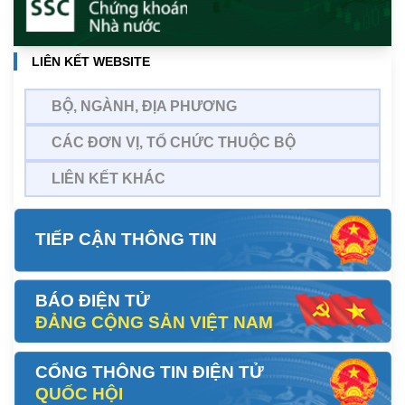
LIÊN KẾT WEBSITE
BỘ, NGÀNH, ĐỊA PHƯƠNG
CÁC ĐƠN VỊ, TỔ CHỨC THUỘC BỘ
LIÊN KẾT KHÁC
TIẾP CẬN THÔNG TIN
BÁO ĐIỆN TỬ
ĐẢNG CỘNG SẢN VIỆT NAM
CỔNG THÔNG TIN ĐIỆN TỬ
QUỐC HỘI