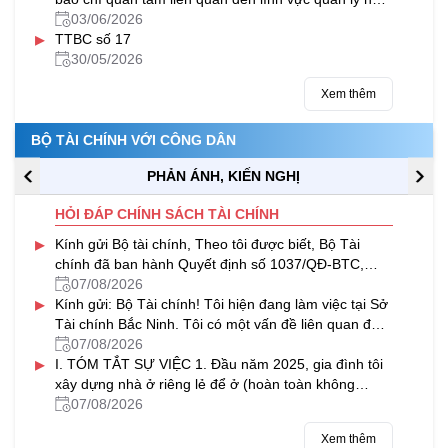
nước của Bộ Tài chính trong tháng 5/2026
03/06/2026
▸
TTBC số 17
30/05/2026
Xem thêm
BỘ TÀI CHÍNH VỚI CÔNG DÂN
PHẢN ÁNH, KIẾN NGHỊ
HỎI ĐÁP CHÍNH SÁCH TÀI CHÍNH
▸
Kính gửi Bộ tài chính, Theo tôi được biết, Bộ Tài
chính đã ban hành Quyết định số 1037/QĐ-BTC,
chính thức công bố quy trình...
07/08/2026
▸
Kính gửi: Bộ Tài chính! Tôi hiện đang làm việc tại Sở
Tài chính Bắc Ninh. Tôi có một vấn đề liên quan đến
lĩnh vực đầu tư...
07/08/2026
▸
I. TÓM TẮT SỰ VIỆC 1. Đầu năm 2025, gia đình tôi
xây dựng nhà ở riêng lẻ để ở (hoàn toàn không
nhằm mục đích kinh doanh) tại...
07/08/2026
Xem thêm