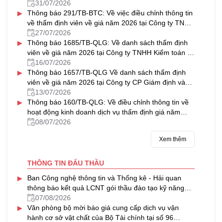
31/07/2026
▸
Thông báo 291/TB-BTC: Về việc điều chỉnh thông tin
về thẩm định viên về giá năm 2026 tại Công ty TNHH
Thẩm định giá & Bất động sản NAVICO
27/07/2026
▸
Thông báo 1685/TB-QLG: Về danh sách thẩm định
viên về giá năm 2026 tại Công ty TNHH Kiểm toán tư
vấn Thủ Đô
16/07/2026
▸
Thông báo 1657/TB-QLG Về danh sách thẩm định
viên về giá năm 2026 tại Công ty CP Giám định và
Thẩm định tài sản Việt Nam
13/07/2026
▸
Thông báo 160/TB-QLG: Về điều chỉnh thông tin về
hoạt động kinh doanh dịch vụ thẩm định giá năm
2026 tại Công ty CP Định giá HFC
08/07/2026
Xem thêm
THÔNG TIN ĐẤU THẦU
▸
Ban Công nghệ thông tin và Thống kê - Hải quan
thông báo kết quả LCNT gói thầu đào tạo kỹ năng
làm việc trong môi trường số, chuyển đổi số của
07/08/2026
▸
ngành Hải quan (02 lớp)
Văn phòng bộ mời báo giá cung cấp dịch vụ vận
hành cơ sở vật chất của Bộ Tài chính tại số 96