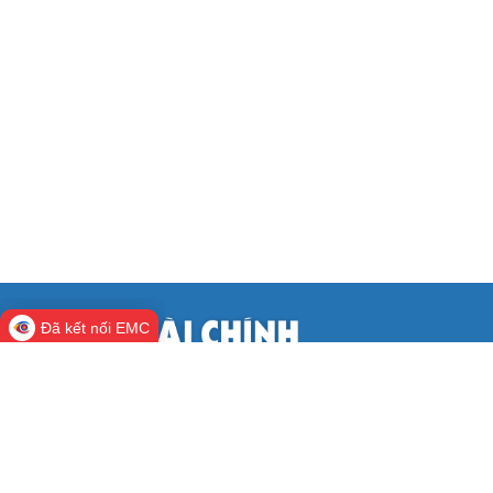
Đã kết nối EMC
CỔNG THÔNG TIN ĐIỆN TỬ BỘ TÀI
CHÍNH
Cơ quan chủ quản:
Bộ Tài chính