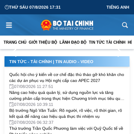
THỨ SÁU 07/8/2026 17:31
TIẾNG ANH
Tăng cường giám sát, đánh giá hiệu quả thực hiện giải
ngân vốn đầu tư công
TRANG CHỦ
GIỚI THIỆU BỘ
LÃNH ĐẠO BỘ
TIN TỨC TÀI CHÍNH
HỆ
06/08/2026 03:25:28
TIN TỨC - TÀI CHÍNH
|
TIN AUDIO - VIDEO
Quốc hội cho ý kiến về cơ chế đặc thù tháo gỡ khó khăn cho
các dự án phục vụ Hội nghị cấp cao APEC 2027
07/08/2026 11:27:51
Nâng cao hiệu quả quản lý, sử dụng nguồn lực và tăng
cường phân cấp trong thực hiện Chương trình mục tiêu quốc
gia
07/08/2026 10:39:11
Bộ trưởng Ngô Văn Tuấn: Rõ người, rõ việc, rõ thời gian, rõ
kết quả để nâng cao hiệu quả thực thi nhiệm vụ
07/08/2026 06:32:37
Thứ trưởng Trần Quốc Phương làm việc với Quỹ Quốc tế về