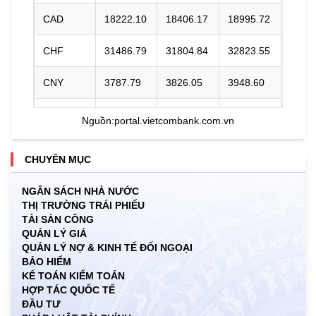
CAD
18222.10
18406.17
18995.72
CHF
31486.79
31804.84
32823.55
CNY
3787.79
3826.05
3948.60
DKK
0.00
3966.64
4118.33
Nguồn:
portal.vietcombank.com.vn
EUR
29432.37
29729.66
30984.19
CHUYÊN MỤC
GBP
34353.09
34700.09
35811.54
NGÂN SÁCH NHÀ NƯỚC
THỊ TRƯỜNG TRÁI PHIẾU
HKD
3247.93
3280.74
3406.20
TÀI SẢN CÔNG
QUẢN LÝ GIÁ
INR
0.00
273.68
285.45
QUẢN LÝ NỢ & KINH TẾ ĐỐI NGOẠI
BẢO HIỂM
JPY
159.79
161.40
170.81
KẾ TOÁN KIỂM TOÁN
HỢP TÁC QUỐC TẾ
ĐẦU TƯ
KRW
15.99
17.76
19.27