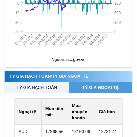
Nguồn:
ssc.gov.vn
TỶ GIÁ HẠCH TOÁN/TỶ GIÁ NGOẠI TỆ
TỶ GIÁ HẠCH TOÁN
TỶ GIÁ NGOẠI TỆ
Mua
Mua tiền
Ngoại tệ
chuyển
Giá bán
mặt
khoản
AUD
17968.56
18150.06
18731.41