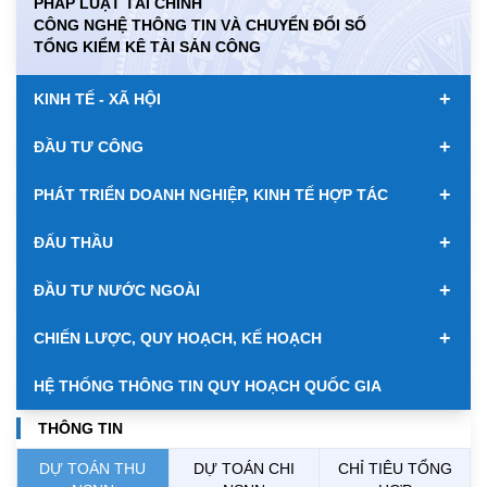
PHÁP LUẬT TÀI CHÍNH
CÔNG NGHỆ THÔNG TIN VÀ CHUYỂN ĐỔI SỐ
KWD
0.00
84917.43
89033.66
TỔNG KIỂM KÊ TÀI SẢN CÔNG
MYR
0.00
6347.10
6485.21
+
KINH TẾ - XÃ HỘI
NOK
0.00
2697.17
2811.55
+
ĐẦU TƯ CÔNG
RUB
0.00
304.30
336.84
+
PHÁT TRIỂN DOANH NGHIỆP, KINH TẾ HỢP TÁC
SAR
0.00
6945.42
7244.36
+
ĐẤU THẦU
SEK
0.00
2702.79
2817.41
+
ĐẦU TƯ NƯỚC NGOÀI
SGD
19916.94
20118.12
20804.08
+
CHIẾN LƯỢC, QUY HOẠCH, KẾ HOẠCH
THB
698.84
776.49
809.42
HỆ THỐNG THÔNG TIN QUY HOẠCH QUỐC GIA
USD
26000.00
26030.00
26410.00
THÔNG TIN
DỰ TOÁN THU
DỰ TOÁN CHI
CHỈ TIÊU TỔNG