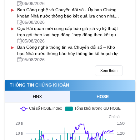
Nguyễn Viết Xuân, Hà Đông, Hà Nội năm 2027-
06/08/2026
▸
2028
Ban Công nghệ và Chuyển đổi số - Ủy ban Chứng
khoán Nhà nước thông báo kết quả lựa chọn nhà
thầu gói thầu “Thuê dịch vụ phần mềm gửi tin nhắn
06/08/2026
▸
(SMS) hỗ trợ một số hệ thống CNTT của Ủy ban
Cục Hải quan mời cung cấp báo giá ịch vụ kỹ thuật
Chứng khoán Nhà nước giai đoạn 2026-2029”
trọn gói theo loại hợp đồng “hợp đồng theo kết quả
đầu ra” cho các máy soi container của ngành Hải
05/08/2026
▸
quan
Ban Công nghệ thông tin và Chuyển đổi số – Kho
bạc Nhà nước thông báo hủy thông tin kế hoạch lựa
chọn nhà thầu Bảo hành máy chủ và nâng cấp phần
05/08/2026
mềm sao lưu dữ liệu tại các KBNN địa phương
Xem thêm
THÔNG TIN CHỨNG KHOÁN
HNX
HOSE