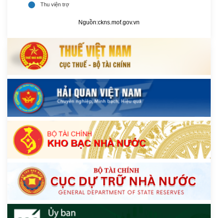
Nguồn:
ckns.mof.gov.vn