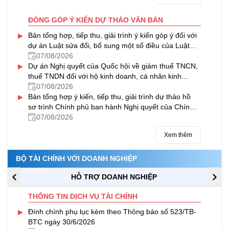
ĐÓNG GÓP Ý KIẾN DỰ THẢO VĂN BẢN
▸
Bản tổng hợp, tiếp thu, giải trình ý kiến góp ý đối với
dự án Luật sửa đổi, bổ sung một số điều của Luật
Thuế tài nguyên
07/08/2026
▸
Dự án Nghị quyết của Quốc hội về giảm thuế TNCN,
thuế TNDN đối với hộ kinh doanh, cá nhân kinh
doanh và doanh nghiệp
07/08/2026
▸
Bản tổng hợp ý kiến, tiếp thu, giải trình dự thảo hồ
sơ trình Chính phủ ban hành Nghị quyết của Chính
phủ về việc VIMC được chia cổ tức bằng cổ phiếu từ
07/08/2026
nguồn lợi nhuận sau thuế chưa phân phối của năm
Xem thêm
2024
BỘ TÀI CHÍNH VỚI DOANH NGHIỆP
HỖ TRỢ DOANH NGHIỆP
THÔNG TIN DỊCH VỤ TÀI CHÍNH
▸
Đính chính phụ lục kèm theo Thông báo số 523/TB-
BTC ngày 30/6/2026