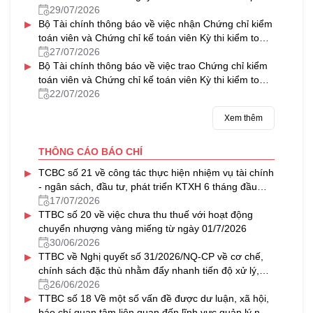
về tổ hợp tác
29/07/2026
▸
Bộ Tài chính thông báo về việc nhận Chứng chỉ kiểm
toán viên và Chứng chỉ kế toán viên Kỳ thi kiểm toán
viên, kế toán viên năm 2025
27/07/2026
▸
Bộ Tài chính thông báo về việc trao Chứng chỉ kiểm
toán viên và Chứng chỉ kế toán viên Kỳ thi kiểm toán
viên, kế toán viên năm 2025
22/07/2026
Xem thêm
THÔNG CÁO BÁO CHÍ
▸
TCBC số 21 về công tác thực hiện nhiệm vụ tài chính
- ngân sách, đầu tư, phát triển KTXH 6 tháng đầu
năm, triển khai nhiệm vụ 6 tháng cuối năm 2026
17/07/2026
▸
TTBC số 20 về việc chưa thu thuế với hoạt động
chuyển nhượng vàng miếng từ ngày 01/7/2026
30/06/2026
▸
TTBC về Nghị quyết số 31/2026/NQ-CP về cơ chế,
chính sách đặc thù nhằm đẩy nhanh tiến độ xử lý,
khai thác nhà, đất dôi dư sau sắp xếp tổ chức bộ
26/06/2026
▸
máy và đơn vị hành chính
TTBC số 18 Về một số vấn đề được dư luận, xã hội,
báo chí quan tâm liên quan đến lĩnh vực quản lý nhà