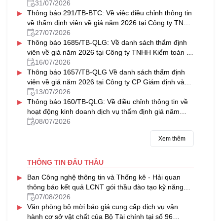
31/07/2026
▸
Thông báo 291/TB-BTC: Về việc điều chỉnh thông tin
về thẩm định viên về giá năm 2026 tại Công ty TNHH
Thẩm định giá & Bất động sản NAVICO
27/07/2026
▸
Thông báo 1685/TB-QLG: Về danh sách thẩm định
viên về giá năm 2026 tại Công ty TNHH Kiểm toán tư
vấn Thủ Đô
16/07/2026
▸
Thông báo 1657/TB-QLG Về danh sách thẩm định
viên về giá năm 2026 tại Công ty CP Giám định và
Thẩm định tài sản Việt Nam
13/07/2026
▸
Thông báo 160/TB-QLG: Về điều chỉnh thông tin về
hoạt động kinh doanh dịch vụ thẩm định giá năm
2026 tại Công ty CP Định giá HFC
08/07/2026
Xem thêm
THÔNG TIN ĐẤU THẦU
▸
Ban Công nghệ thông tin và Thống kê - Hải quan
thông báo kết quả LCNT gói thầu đào tạo kỹ năng
làm việc trong môi trường số, chuyển đổi số của
07/08/2026
▸
ngành Hải quan (02 lớp)
Văn phòng bộ mời báo giá cung cấp dịch vụ vận
hành cơ sở vật chất của Bộ Tài chính tại số 96