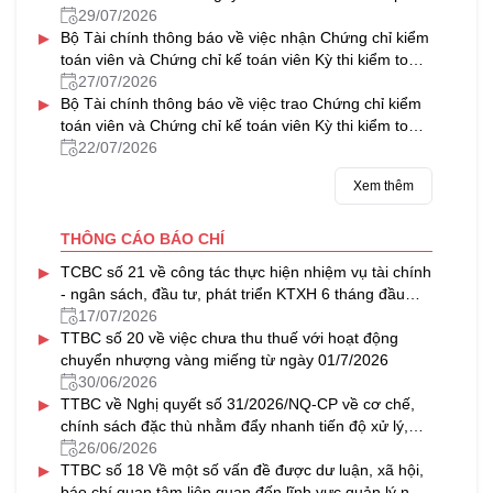
về tổ hợp tác
29/07/2026
▸
Bộ Tài chính thông báo về việc nhận Chứng chỉ kiểm
toán viên và Chứng chỉ kế toán viên Kỳ thi kiểm toán
viên, kế toán viên năm 2025
27/07/2026
▸
Bộ Tài chính thông báo về việc trao Chứng chỉ kiểm
toán viên và Chứng chỉ kế toán viên Kỳ thi kiểm toán
viên, kế toán viên năm 2025
22/07/2026
Xem thêm
THÔNG CÁO BÁO CHÍ
▸
TCBC số 21 về công tác thực hiện nhiệm vụ tài chính
- ngân sách, đầu tư, phát triển KTXH 6 tháng đầu
năm, triển khai nhiệm vụ 6 tháng cuối năm 2026
17/07/2026
▸
TTBC số 20 về việc chưa thu thuế với hoạt động
chuyển nhượng vàng miếng từ ngày 01/7/2026
30/06/2026
▸
TTBC về Nghị quyết số 31/2026/NQ-CP về cơ chế,
chính sách đặc thù nhằm đẩy nhanh tiến độ xử lý,
khai thác nhà, đất dôi dư sau sắp xếp tổ chức bộ
26/06/2026
▸
máy và đơn vị hành chính
TTBC số 18 Về một số vấn đề được dư luận, xã hội,
báo chí quan tâm liên quan đến lĩnh vực quản lý nhà