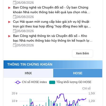
Nguyễn Viết Xuân, Hà Đông, Hà Nội năm 2027-
06/08/2026
▸
2028
Ban Công nghệ và Chuyển đổi số - Ủy ban Chứng
khoán Nhà nước thông báo kết quả lựa chọn nhà
thầu gói thầu “Thuê dịch vụ phần mềm gửi tin nhắn
06/08/2026
▸
(SMS) hỗ trợ một số hệ thống CNTT của Ủy ban
Cục Hải quan mời cung cấp báo giá ịch vụ kỹ thuật
Chứng khoán Nhà nước giai đoạn 2026-2029”
trọn gói theo loại hợp đồng “hợp đồng theo kết quả
đầu ra” cho các máy soi container của ngành Hải
05/08/2026
▸
quan
Ban Công nghệ thông tin và Chuyển đổi số – Kho
bạc Nhà nước thông báo hủy thông tin kế hoạch lựa
chọn nhà thầu Bảo hành máy chủ và nâng cấp phần
05/08/2026
mềm sao lưu dữ liệu tại các KBNN địa phương
Xem thêm
THÔNG TIN CHỨNG KHOÁN
HNX
HOSE