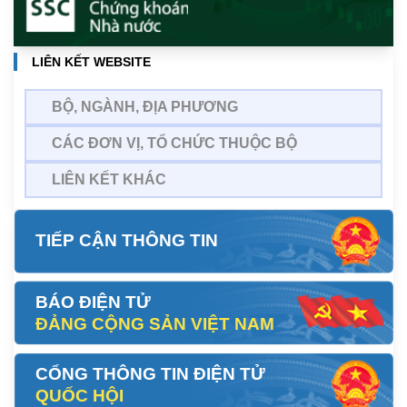
LIÊN KẾT WEBSITE
BỘ, NGÀNH, ĐỊA PHƯƠNG
CÁC ĐƠN VỊ, TỔ CHỨC THUỘC BỘ
LIÊN KẾT KHÁC
TIẾP CẬN THÔNG TIN
BÁO ĐIỆN TỬ
ĐẢNG CỘNG SẢN VIỆT NAM
CỔNG THÔNG TIN ĐIỆN TỬ
QUỐC HỘI