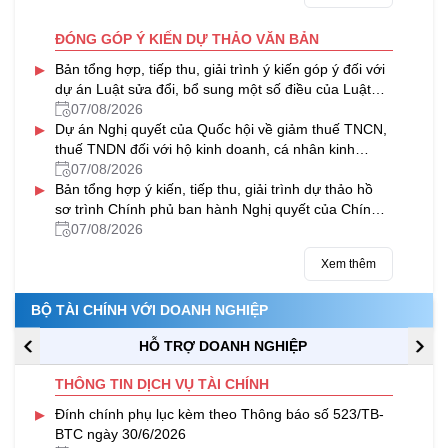
ĐÓNG GÓP Ý KIẾN DỰ THẢO VĂN BẢN
▸
Bản tổng hợp, tiếp thu, giải trình ý kiến góp ý đối với
dự án Luật sửa đổi, bổ sung một số điều của Luật
Thuế tài nguyên
07/08/2026
▸
Dự án Nghị quyết của Quốc hội về giảm thuế TNCN,
thuế TNDN đối với hộ kinh doanh, cá nhân kinh
doanh và doanh nghiệp
07/08/2026
▸
Bản tổng hợp ý kiến, tiếp thu, giải trình dự thảo hồ
sơ trình Chính phủ ban hành Nghị quyết của Chính
phủ về việc VIMC được chia cổ tức bằng cổ phiếu từ
07/08/2026
nguồn lợi nhuận sau thuế chưa phân phối của năm
Xem thêm
2024
BỘ TÀI CHÍNH VỚI DOANH NGHIỆP
HỖ TRỢ DOANH NGHIỆP
THÔNG TIN DỊCH VỤ TÀI CHÍNH
▸
Đính chính phụ lục kèm theo Thông báo số 523/TB-
BTC ngày 30/6/2026