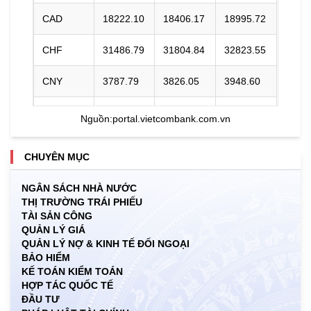
CAD
18222.10
18406.17
18995.72
CHF
31486.79
31804.84
32823.55
CNY
3787.79
3826.05
3948.60
DKK
0.00
3966.64
4118.33
Nguồn:
portal.vietcombank.com.vn
EUR
29432.37
29729.66
30984.19
CHUYÊN MỤC
GBP
34353.09
34700.09
35811.54
NGÂN SÁCH NHÀ NƯỚC
THỊ TRƯỜNG TRÁI PHIẾU
HKD
3247.93
3280.74
3406.20
TÀI SẢN CÔNG
QUẢN LÝ GIÁ
INR
0.00
273.68
285.45
QUẢN LÝ NỢ & KINH TẾ ĐỐI NGOẠI
BẢO HIỂM
JPY
159.79
161.40
170.81
KẾ TOÁN KIỂM TOÁN
HỢP TÁC QUỐC TẾ
ĐẦU TƯ
KRW
15.99
17.76
19.27