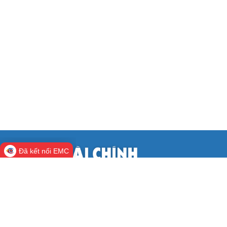
Đã kết nối EMC
CỔNG THÔNG TIN ĐIỆN TỬ BỘ TÀI
CHÍNH
Cơ quan chủ quản:
Bộ Tài chính