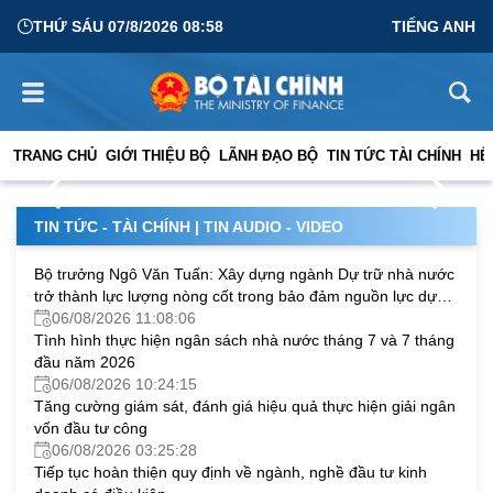
THỨ SÁU 07/8/2026 08:58
TIẾNG ANH
Ngoại giao phải “mở vốn”, mở đường cho công nghệ và
cơ hội phát triển
TRANG CHỦ
GIỚI THIỆU BỘ
LÃNH ĐẠO BỘ
TIN TỨC TÀI CHÍNH
HỆ
04/08/2026 05:06:29
TIN TỨC - TÀI CHÍNH
|
TIN AUDIO - VIDEO
Bộ trưởng Ngô Văn Tuấn: Xây dựng ngành Dự trữ nhà nước
trở thành lực lượng nòng cốt trong bảo đảm nguồn lực dự
trữ chiến lược quốc gia
06/08/2026 11:08:06
Tình hình thực hiện ngân sách nhà nước tháng 7 và 7 tháng
đầu năm 2026
06/08/2026 10:24:15
Tăng cường giám sát, đánh giá hiệu quả thực hiện giải ngân
vốn đầu tư công
06/08/2026 03:25:28
Tiếp tục hoàn thiện quy định về ngành, nghề đầu tư kinh