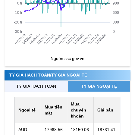
Nguồn:
ssc.gov.vn
TỶ GIÁ HẠCH TOÁN/TỶ GIÁ NGOẠI TỆ
TỶ GIÁ HẠCH TOÁN
TỶ GIÁ NGOẠI TỆ
Mua
Mua tiền
Ngoại tệ
chuyển
Giá bán
mặt
khoản
AUD
17968.56
18150.06
18731.41