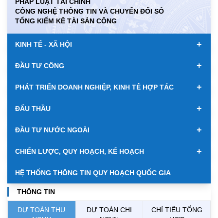
PHÁP LUẬT TÀI CHÍNH
CÔNG NGHỆ THÔNG TIN VÀ CHUYỂN ĐỔI SỐ
KWD
0.00
84917.43
89033.66
TỔNG KIỂM KÊ TÀI SẢN CÔNG
MYR
0.00
6347.10
6485.21
+
KINH TẾ - XÃ HỘI
NOK
0.00
2697.17
2811.55
+
ĐẦU TƯ CÔNG
RUB
0.00
304.30
336.84
+
PHÁT TRIỂN DOANH NGHIỆP, KINH TẾ HỢP TÁC
SAR
0.00
6945.42
7244.36
+
ĐẤU THẦU
SEK
0.00
2702.79
2817.41
+
ĐẦU TƯ NƯỚC NGOÀI
SGD
19916.94
20118.12
20804.08
+
CHIẾN LƯỢC, QUY HOẠCH, KẾ HOẠCH
THB
698.84
776.49
809.42
HỆ THỐNG THÔNG TIN QUY HOẠCH QUỐC GIA
USD
26000.00
26030.00
26410.00
THÔNG TIN
DỰ TOÁN THU
DỰ TOÁN CHI
CHỈ TIÊU TỔNG