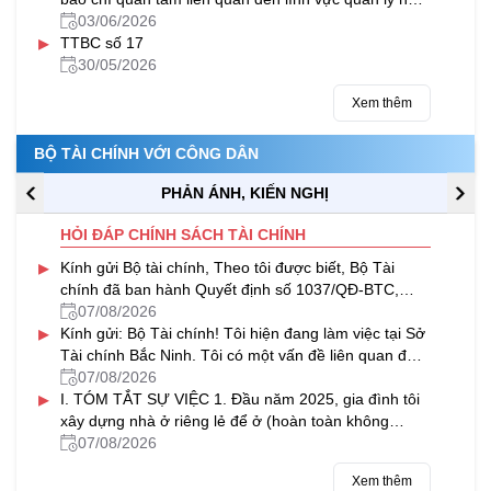
nước của Bộ Tài chính trong tháng 5/2026
03/06/2026
▸
TTBC số 17
30/05/2026
Xem thêm
BỘ TÀI CHÍNH VỚI CÔNG DÂN
PHẢN ÁNH, KIẾN NGHỊ
HỎI ĐÁP CHÍNH SÁCH TÀI CHÍNH
▸
Kính gửi Bộ tài chính, Theo tôi được biết, Bộ Tài
chính đã ban hành Quyết định số 1037/QĐ-BTC,
chính thức công bố quy trình...
07/08/2026
▸
Kính gửi: Bộ Tài chính! Tôi hiện đang làm việc tại Sở
Tài chính Bắc Ninh. Tôi có một vấn đề liên quan đến
lĩnh vực đầu tư...
07/08/2026
▸
I. TÓM TẮT SỰ VIỆC 1. Đầu năm 2025, gia đình tôi
xây dựng nhà ở riêng lẻ để ở (hoàn toàn không
nhằm mục đích kinh doanh) tại...
07/08/2026
Xem thêm