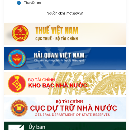
Nguồn:
ckns.mof.gov.vn