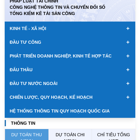
PHÁP LUẬT TÀI CHÍNH
CÔNG NGHỆ THÔNG TIN VÀ CHUYỂN ĐỔI SỐ
KWD
0.00
84917.43
89033.66
TỔNG KIỂM KÊ TÀI SẢN CÔNG
MYR
0.00
6347.10
6485.21
+
KINH TẾ - XÃ HỘI
NOK
0.00
2697.17
2811.55
+
ĐẦU TƯ CÔNG
RUB
0.00
304.30
336.84
+
PHÁT TRIỂN DOANH NGHIỆP, KINH TẾ HỢP TÁC
SAR
0.00
6945.42
7244.36
+
ĐẤU THẦU
SEK
0.00
2702.79
2817.41
+
ĐẦU TƯ NƯỚC NGOÀI
SGD
19916.94
20118.12
20804.08
+
CHIẾN LƯỢC, QUY HOẠCH, KẾ HOẠCH
THB
698.84
776.49
809.42
HỆ THỐNG THÔNG TIN QUY HOẠCH QUỐC GIA
USD
26000.00
26030.00
26410.00
THÔNG TIN
DỰ TOÁN THU
DỰ TOÁN CHI
CHỈ TIÊU TỔNG