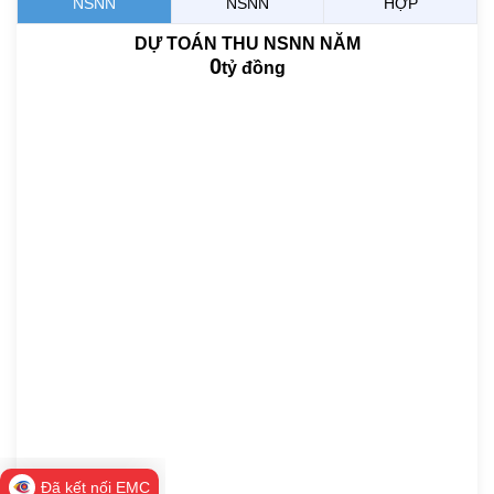
NSNN
NSNN
HỢP
DỰ TOÁN THU NSNN NĂM
0
tỷ đồng
Đã kết nối EMC