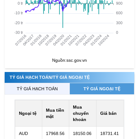
Nguồn:
ssc.gov.vn
TỶ GIÁ HẠCH TOÁN/TỶ GIÁ NGOẠI TỆ
TỶ GIÁ HẠCH TOÁN
TỶ GIÁ NGOẠI TỆ
Mua
Mua tiền
Ngoại tệ
chuyển
Giá bán
mặt
khoản
AUD
17968.56
18150.06
18731.41