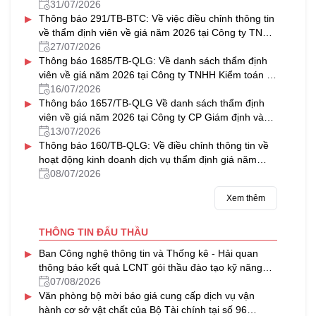
31/07/2026
▸
Thông báo 291/TB-BTC: Về việc điều chỉnh thông tin
về thẩm định viên về giá năm 2026 tại Công ty TNHH
Thẩm định giá & Bất động sản NAVICO
27/07/2026
▸
Thông báo 1685/TB-QLG: Về danh sách thẩm định
viên về giá năm 2026 tại Công ty TNHH Kiểm toán tư
vấn Thủ Đô
16/07/2026
▸
Thông báo 1657/TB-QLG Về danh sách thẩm định
viên về giá năm 2026 tại Công ty CP Giám định và
Thẩm định tài sản Việt Nam
13/07/2026
▸
Thông báo 160/TB-QLG: Về điều chỉnh thông tin về
hoạt động kinh doanh dịch vụ thẩm định giá năm
2026 tại Công ty CP Định giá HFC
08/07/2026
Xem thêm
THÔNG TIN ĐẤU THẦU
▸
Ban Công nghệ thông tin và Thống kê - Hải quan
thông báo kết quả LCNT gói thầu đào tạo kỹ năng
làm việc trong môi trường số, chuyển đổi số của
07/08/2026
▸
ngành Hải quan (02 lớp)
Văn phòng bộ mời báo giá cung cấp dịch vụ vận
hành cơ sở vật chất của Bộ Tài chính tại số 96