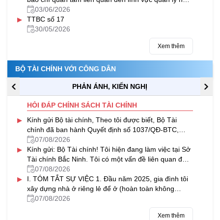
nước của Bộ Tài chính trong tháng 5/2026
03/06/2026
▸
TTBC số 17
30/05/2026
Xem thêm
BỘ TÀI CHÍNH VỚI CÔNG DÂN
PHẢN ÁNH, KIẾN NGHỊ
HỎI ĐÁP CHÍNH SÁCH TÀI CHÍNH
▸
Kính gửi Bộ tài chính, Theo tôi được biết, Bộ Tài
chính đã ban hành Quyết định số 1037/QĐ-BTC,
chính thức công bố quy trình...
07/08/2026
▸
Kính gửi: Bộ Tài chính! Tôi hiện đang làm việc tại Sở
Tài chính Bắc Ninh. Tôi có một vấn đề liên quan đến
lĩnh vực đầu tư...
07/08/2026
▸
I. TÓM TẮT SỰ VIỆC 1. Đầu năm 2025, gia đình tôi
xây dựng nhà ở riêng lẻ để ở (hoàn toàn không
nhằm mục đích kinh doanh) tại...
07/08/2026
Xem thêm