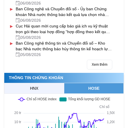
Nguyễn Viết Xuân, Hà Đông, Hà Nội năm 2027-
06/08/2026
▸
2028
Ban Công nghệ và Chuyển đổi số - Ủy ban Chứng
khoán Nhà nước thông báo kết quả lựa chọn nhà
thầu gói thầu “Thuê dịch vụ phần mềm gửi tin nhắn
06/08/2026
▸
(SMS) hỗ trợ một số hệ thống CNTT của Ủy ban
Cục Hải quan mời cung cấp báo giá ịch vụ kỹ thuật
Chứng khoán Nhà nước giai đoạn 2026-2029”
trọn gói theo loại hợp đồng “hợp đồng theo kết quả
đầu ra” cho các máy soi container của ngành Hải
05/08/2026
▸
quan
Ban Công nghệ thông tin và Chuyển đổi số – Kho
bạc Nhà nước thông báo hủy thông tin kế hoạch lựa
chọn nhà thầu Bảo hành máy chủ và nâng cấp phần
05/08/2026
mềm sao lưu dữ liệu tại các KBNN địa phương
Xem thêm
THÔNG TIN CHỨNG KHOÁN
HNX
HOSE