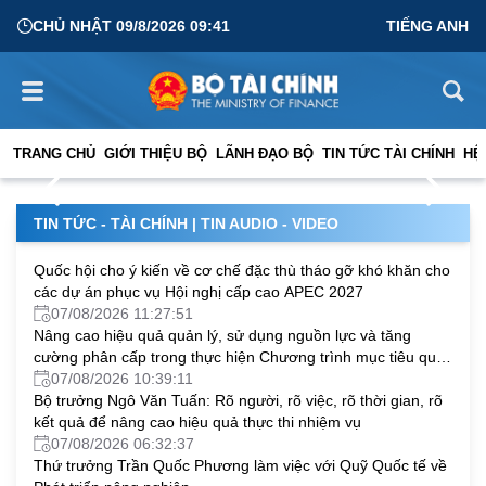
CHỦ NHẬT 09/8/2026 09:41
TIẾNG ANH
Bộ trưởng Ngô Văn Tuấn: Xây dựng ngành Dự trữ nhà
nước trở thành lực lượng nòng cốt trong bảo đảm
TRANG CHỦ
GIỚI THIỆU BỘ
LÃNH ĐẠO BỘ
TIN TỨC TÀI CHÍNH
HỆ
06/08/2026 11:08:06
nguồn lực dự trữ chiến lược quốc gia
TIN TỨC - TÀI CHÍNH
|
TIN AUDIO - VIDEO
Quốc hội cho ý kiến về cơ chế đặc thù tháo gỡ khó khăn cho
các dự án phục vụ Hội nghị cấp cao APEC 2027
07/08/2026 11:27:51
Nâng cao hiệu quả quản lý, sử dụng nguồn lực và tăng
cường phân cấp trong thực hiện Chương trình mục tiêu quốc
gia
07/08/2026 10:39:11
Bộ trưởng Ngô Văn Tuấn: Rõ người, rõ việc, rõ thời gian, rõ
kết quả để nâng cao hiệu quả thực thi nhiệm vụ
07/08/2026 06:32:37
Thứ trưởng Trần Quốc Phương làm việc với Quỹ Quốc tế về