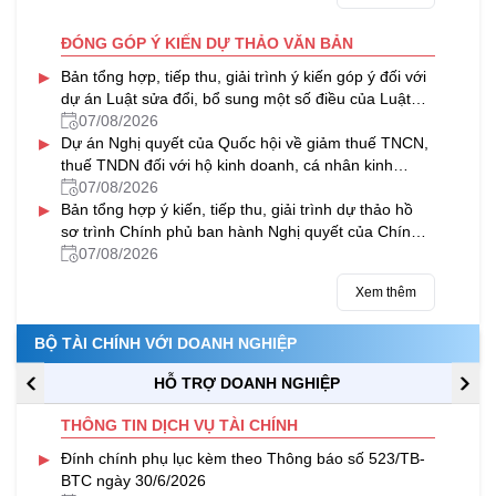
ĐÓNG GÓP Ý KIẾN DỰ THẢO VĂN BẢN
▸
Bản tổng hợp, tiếp thu, giải trình ý kiến góp ý đối với
dự án Luật sửa đổi, bổ sung một số điều của Luật
Thuế tài nguyên
07/08/2026
▸
Dự án Nghị quyết của Quốc hội về giảm thuế TNCN,
thuế TNDN đối với hộ kinh doanh, cá nhân kinh
doanh và doanh nghiệp
07/08/2026
▸
Bản tổng hợp ý kiến, tiếp thu, giải trình dự thảo hồ
sơ trình Chính phủ ban hành Nghị quyết của Chính
phủ về việc VIMC được chia cổ tức bằng cổ phiếu từ
07/08/2026
nguồn lợi nhuận sau thuế chưa phân phối của năm
Xem thêm
2024
BỘ TÀI CHÍNH VỚI DOANH NGHIỆP
HỖ TRỢ DOANH NGHIỆP
THÔNG TIN DỊCH VỤ TÀI CHÍNH
▸
Đính chính phụ lục kèm theo Thông báo số 523/TB-
BTC ngày 30/6/2026