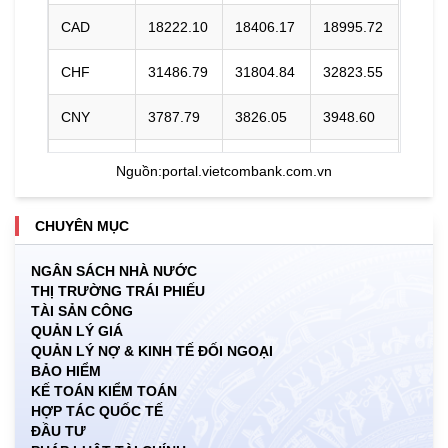
CAD
18222.10
18406.17
18995.72
CHF
31486.79
31804.84
32823.55
CNY
3787.79
3826.05
3948.60
DKK
0.00
3966.64
4118.33
Nguồn:
portal.vietcombank.com.vn
EUR
29432.37
29729.66
30984.19
CHUYÊN MỤC
GBP
34353.09
34700.09
35811.54
NGÂN SÁCH NHÀ NƯỚC
THỊ TRƯỜNG TRÁI PHIẾU
HKD
3247.93
3280.74
3406.20
TÀI SẢN CÔNG
QUẢN LÝ GIÁ
INR
0.00
273.68
285.45
QUẢN LÝ NỢ & KINH TẾ ĐỐI NGOẠI
BẢO HIỂM
JPY
159.79
161.40
170.81
KẾ TOÁN KIỂM TOÁN
HỢP TÁC QUỐC TẾ
ĐẦU TƯ
KRW
15.99
17.76
19.27