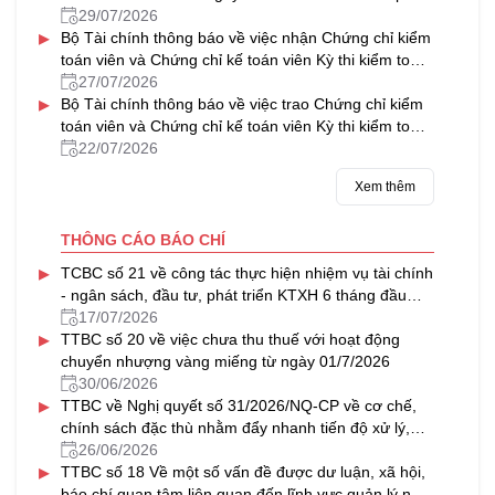
về tổ hợp tác
29/07/2026
▸
Bộ Tài chính thông báo về việc nhận Chứng chỉ kiểm
toán viên và Chứng chỉ kế toán viên Kỳ thi kiểm toán
viên, kế toán viên năm 2025
27/07/2026
▸
Bộ Tài chính thông báo về việc trao Chứng chỉ kiểm
toán viên và Chứng chỉ kế toán viên Kỳ thi kiểm toán
viên, kế toán viên năm 2025
22/07/2026
Xem thêm
THÔNG CÁO BÁO CHÍ
▸
TCBC số 21 về công tác thực hiện nhiệm vụ tài chính
- ngân sách, đầu tư, phát triển KTXH 6 tháng đầu
năm, triển khai nhiệm vụ 6 tháng cuối năm 2026
17/07/2026
▸
TTBC số 20 về việc chưa thu thuế với hoạt động
chuyển nhượng vàng miếng từ ngày 01/7/2026
30/06/2026
▸
TTBC về Nghị quyết số 31/2026/NQ-CP về cơ chế,
chính sách đặc thù nhằm đẩy nhanh tiến độ xử lý,
khai thác nhà, đất dôi dư sau sắp xếp tổ chức bộ
26/06/2026
▸
máy và đơn vị hành chính
TTBC số 18 Về một số vấn đề được dư luận, xã hội,
báo chí quan tâm liên quan đến lĩnh vực quản lý nhà