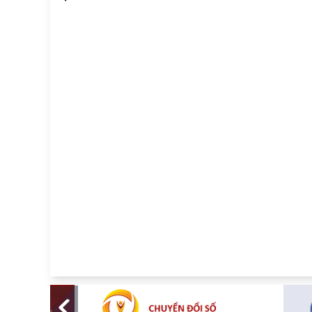
năm 2026
thành lực lượng nòng
cốt trong bảo đảm
nguồn lực dự trữ chiến
lược quốc gia