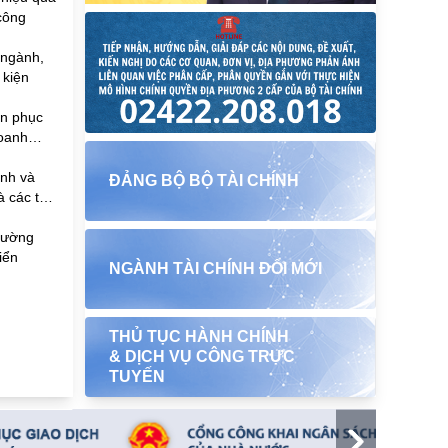
công
 ngành,
 kiện
ần phục
doanh
ính và
ĐẢNG BỘ BỘ TÀI CHÍNH
à các tập
đường
iển
NGÀNH TÀI CHÍNH ĐỔI MỚI
THỦ TỤC HÀNH CHÍNH
& DỊCH VỤ CÔNG TRỰC
TUYẾN