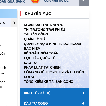
CHUYÊN MỤC
BTC
THỐNG KÊ TÀI CHÍNH
NGÂN SÁCH NHÀ NƯỚC
THỊ TRƯỜNG TRÁI PHIẾU
TÀI SẢN CÔNG
QUẢN LÝ GIÁ
 -
QUẢN LÝ NỢ & KINH TẾ ĐỐI NGOẠI
,
BẢO HIỂM
KẾ TOÁN KIỂM TOÁN
uyển
HỢP TÁC QUỐC TẾ
ĐẦU TƯ
PHÁP LUẬT TÀI CHÍNH
hính
CÔNG NGHỆ THÔNG TIN VÀ CHUYỂN
c
ĐỔI SỐ
ị
TỔNG KIỂM KÊ TÀI SẢN CÔNG
 báo
c
+
KINH TẾ - XÃ HỘI
+
ĐẦU TƯ CÔNG