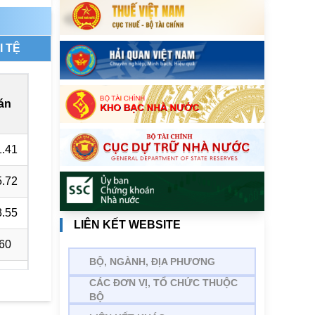
I TỆ
án
.41
.72
.55
LIÊN KẾT WEBSITE
60
BỘ, NGÀNH, ĐỊA PHƯƠNG
33
CÁC ĐƠN VỊ, TỔ CHỨC THUỘC
BỘ
.19