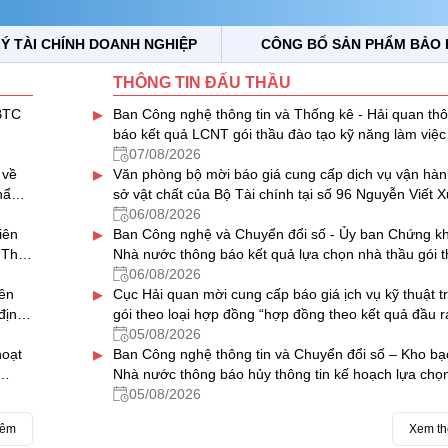
Ý TÀI CHÍNH DOANH NGHIỆP
CÔNG BỐ SẢN PHẨM BẢO 
THÔNG TIN ĐẤU THẦU
▸
BTC
Ban Công nghệ thông tin và Thống kê - Hải quan th
báo kết quả LCNT gói thầu đào tạo kỹ năng làm việc
trong môi trường số, chuyển đổi số của ngành Hải q
07/08/2026
▸
 về
(02 lớp)
Văn phòng bộ mời báo giá cung cấp dịch vụ vận hàn
Thẩm
sở vật chất của Bộ Tài chính tại số 96 Nguyễn Viết X
Hà Đông, Hà Nội năm 2027- 2028
06/08/2026
▸
iên
Ban Công nghệ và Chuyển đổi số - Ủy ban Chứng k
 Thủ
Nhà nước thông báo kết quả lựa chọn nhà thầu gói 
“Thuê dịch vụ phần mềm gửi tin nhắn (SMS) hỗ trợ 
06/08/2026
▸
ên
số hệ thống CNTT của Ủy ban Chứng khoán Nhà nư
Cục Hải quan mời cung cấp báo giá ịch vụ kỹ thuật t
định
giai đoạn 2026-2029”
gói theo loại hợp đồng “hợp đồng theo kết quả đầu r
cho các máy soi container của ngành Hải quan
05/08/2026
▸
hoạt
Ban Công nghệ thông tin và Chuyển đổi số – Kho bạ
Nhà nước thông báo hủy thông tin kế hoạch lựa chọ
thầu Bảo hành máy chủ và nâng cấp phần mềm sao 
05/08/2026
dữ liệu tại các KBNN địa phương
hêm
Xem t