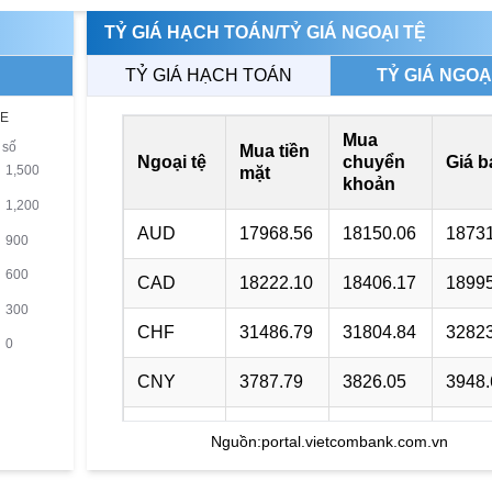
TỶ GIÁ HẠCH TOÁN/TỶ GIÁ NGOẠI TỆ
TỶ GIÁ HẠCH TOÁN
TỶ GIÁ NGOẠ
Mua
Mua tiền
Ngoại tệ
chuyển
Giá b
mặt
khoản
AUD
17968.56
18150.06
18731
CAD
18222.10
18406.17
18995
CHF
31486.79
31804.84
32823
CNY
3787.79
3826.05
3948.
DKK
0.00
3966.64
4118.
Nguồn:
portal.vietcombank.com.vn
EUR
29432.37
29729.66
30984