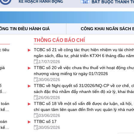
ÔNG TIN ĐIỀU HÀNH GIÁ
CÔNG KHAI NGÂN SÁCH 
THÔNG CÁO BÁO CHÍ
▸
 tiêu
TCBC số 21 về công tác thực hiện nhiệm vụ tài chính
ngân sách, đầu tư, phát triển KTXH 6 tháng đầu năm
triển khai nhiệm vụ 6 tháng cuối năm 2026
17/07/2026
▸
giá
TTBC số 20 về việc chưa thu thuế với hoạt động ch
nhượng vàng miếng từ ngày 01/7/2026
30/06/2026
▸
ố
TTBC về Nghị quyết số 31/2026/NQ-CP về cơ chế, c
ổ
sách đặc thù nhằm đẩy nhanh tiến độ xử lý, khai thá
nhà, đất dôi dư sau sắp xếp tổ chức bộ máy và đơn v
26/06/2026
▸
 toán
hành chính
TTBC số 18 Về một số vấn đề được dư luận, xã hội,
 kế
chí quan tâm liên quan đến lĩnh vực quản lý nhà nướ
của Bộ Tài chính trong tháng 5/2026
03/06/2026
▸
toán
TTBC số 17
 kế
30/05/2026