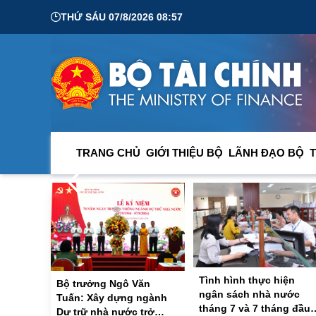
THỨ SÁU 07/8/2026 08:57
ẩy hợp tác đầu tư, tài chính và công nghệ cao giữa Việt Nam và 
TRANG CHỦ
GIỚI THIỆU BỘ
LÃNH ĐẠO BỘ
T
Hoa Kỳ
/2026 07:28:23
Tình hình thực hiện
Bộ trưởng Ngô Văn
ngân sách nhà nước
Tuấn: Xây dựng ngành
tháng 7 và 7 tháng đầu
Dự trữ nhà nước trở