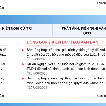
Xem t
hêm
KIẾN NGHỊ CỬ TRI
PHẢN ÁNH, KIẾN NGHỊ VĂ
QPPL
ĐÓNG GÓP Ý KIẾN DỰ THẢO VĂN BẢN
▸
nh đã
Bản tổng hợp, tiếp thu, giải trình ý kiến góp ý đối với
ông
án Luật sửa đổi, bổ sung một số điều của Luật Thuế 
nguyên
07/08/2026
▸
 Tài
Dự án Nghị quyết của Quốc hội về giảm thuế TNCN,
h vực
TNDN đối với hộ kinh doanh, cá nhân kinh doanh và
doanh nghiệp
07/08/2026
▸
xây
Bản tổng hợp ý kiến, tiếp thu, giải trình dự thảo hồ s
ục
trình Chính phủ ban hành Nghị quyết của Chính phủ
việc VIMC được chia cổ tức bằng cổ phiếu từ nguồn l
07/08/2026
nhuận sau thuế chưa phân phối của năm 2024
hêm
Xem t