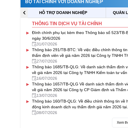
BỘ TÀI CHÍNH VỚI DOANH NGHIỆP
HỖ TRỢ DOANH NGHIỆP
QUẢN L
THÔNG TIN DỊCH VỤ TÀI CHÍNH
▸
Đính chính phụ lục kèm theo Thông báo số 523/TB-
ngày 30/6/2026
31/07/2026
▸
Thông báo 291/TB-BTC: Về việc điều chỉnh thông tin
thẩm định viên về giá năm 2026 tại Công ty TNHH 
định giá & Bất động sản NAVICO
27/07/2026
▸
Thông báo 1685/TB-QLG: Về danh sách thẩm định v
về giá năm 2026 tại Công ty TNHH Kiểm toán tư vấn
Đô
16/07/2026
▸
Thông báo 1657/TB-QLG Về danh sách thẩm định vi
về giá năm 2026 tại Công ty CP Giám định và Thẩm 
tài sản Việt Nam
13/07/2026
▸
Thông báo 160/TB-QLG: Về điều chỉnh thông tin về 
động kinh doanh dịch vụ thẩm định giá năm 2026 tại
Công ty CP Định giá HFC
08/07/2026
Xem t