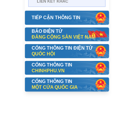
LIÊN KẾT KHÁC
.54
TIẾP CẬN THÔNG TIN
20
BÁO ĐIỆN TỬ
5
ĐẢNG CỘNG SẢN VIỆT NAM
CỔNG THÔNG TIN ĐIỆN TỬ
1
QUỐC HỘI
CỔNG THÔNG TIN
CHINHPHU.VN
.66
CỔNG THÔNG TIN
MỘT CỬA QUỐC GIA
21
55
4
36