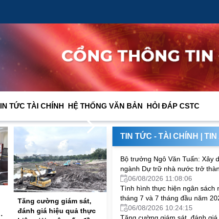
các tập
IN TỨC TÀI CHÍNH
HỆ THỐNG VĂN BẢN
HỎI ĐÁP CSTC
Ngoại giao phải “mở vốn”, mở đường cho công ngh
04/08/2026 05:06:29
TIN TỨC - TÀI CHÍNH
|
TIN
Bộ trưởng Ngô Văn Tuấn: Xây 
ngành Dự trữ nhà nước trở thàn
lượng nòng cốt trong bảo đảm
06/08/2026 11:08:06
lực dự trữ chiến lược quốc gia
Tình hình thực hiện ngân sách
tháng 7 và 7 tháng đầu năm 20
Tăng cường giám sát,
06/08/2026 10:24:15
đánh giá hiệu quả thực
Tăng cường giám sát, đánh giá