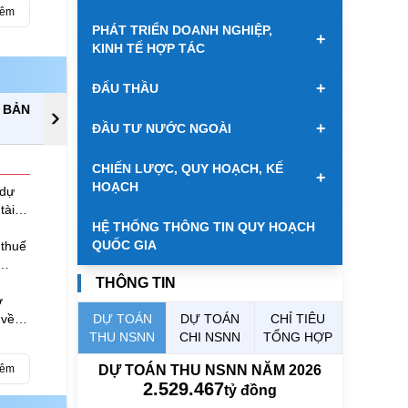
hêm
PHÁT TRIỂN DOANH NGHIỆP,
+
KINH TẾ HỢP TÁC
+
ĐẤU THẦU
N BẢN
LỊCH TIẾP CÔNG DÂN
T
+
ĐẦU TƯ NƯỚC NGOÀI
CHIẾN LƯỢC, QUY HOẠCH, KẾ
+
HOẠCH
 dự
tài
HỆ THỐNG THÔNG TIN QUY HOẠCH
QUỐC GIA
 thuế
THÔNG TIN
ơ
 về
DỰ TOÁN
DỰ TOÁN
CHỈ TIÊU
ợi
THU NSNN
CHI NSNN
TỔNG HỢP
hêm
DỰ TOÁN THU NSNN NĂM 2026
2.529.467
tỷ đồng