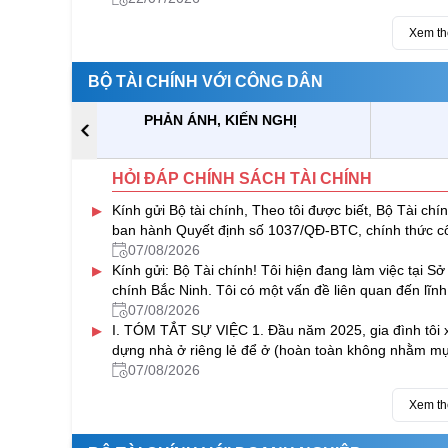
Xem t
BỘ TÀI CHÍNH VỚI CÔNG DÂN
PHẢN ÁNH, KIẾN NGHỊ
HỎI ĐÁP CHÍNH SÁCH TÀI CHÍNH
▸
Kính gửi Bộ tài chính, Theo tôi được biết, Bộ Tài chí
ban hành Quyết định số 1037/QĐ-BTC, chính thức c
bố quy trình...
07/08/2026
▸
Kính gửi: Bộ Tài chính! Tôi hiện đang làm việc tại Sở
chính Bắc Ninh. Tôi có một vấn đề liên quan đến lĩn
đầu tư...
07/08/2026
▸
I. TÓM TẮT SỰ VIỆC 1. Đầu năm 2025, gia đình tôi 
dựng nhà ở riêng lẻ để ở (hoàn toàn không nhằm m
đích kinh doanh) tại...
07/08/2026
Xem t