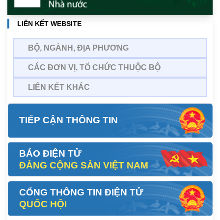
LIÊN KẾT WEBSITE
BỘ, NGÀNH, ĐỊA PHƯƠNG
CÁC ĐƠN VỊ, TỔ CHỨC THUỘC BỘ
LIÊN KẾT KHÁC
TIẾP CẬN THÔNG TIN
BÁO ĐIỆN TỬ
ĐẢNG CỘNG SẢN VIỆT NAM
CỔNG THÔNG TIN ĐIỆN TỬ
QUỐC HỘI