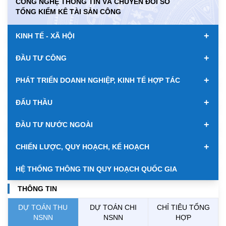
CÔNG NGHỆ THÔNG TIN VÀ CHUYỂN ĐỔI SỐ
KWD
0.00
85047.08
89169.38
TỔNG KIỂM KÊ TÀI SẢN CÔNG
MYR
0.00
6355.23
6493.51
+
KINH TẾ - XÃ HỘI
NOK
0.00
2699.85
2814.33
+
ĐẦU TƯ CÔNG
RUB
0.00
308.64
341.64
+
PHÁT TRIỂN DOANH NGHIỆP, KINH TẾ HỢP TÁC
SAR
0.00
6952.32
7251.54
+
ĐẤU THẦU
SEK
0.00
2712.86
2827.89
+
ĐẦU TƯ NƯỚC NGOÀI
SGD
19969.15
20170.86
20858.57
+
CHIẾN LƯỢC, QUY HOẠCH, KẾ HOẠCH
THB
700.54
778.38
811.39
HỆ THỐNG THÔNG TIN QUY HOẠCH QUỐC GIA
USD
26040.00
26070.00
26450.00
THÔNG TIN
DỰ TOÁN THU
DỰ TOÁN CHI
CHỈ TIÊU TỔNG
NSNN
NSNN
HỢP