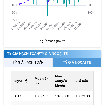
Nguồn:
ssc.gov.vn
TỶ GIÁ HẠCH TOÁN/TỶ GIÁ NGOẠI TỆ
TỶ GIÁ HẠCH TOÁN
TỶ GIÁ NGOẠI TỆ
Mua
Mua tiền
Ngoại tệ
chuyển
Giá bán
mặt
khoản
AUD
18057.41
18239.80
18823.98