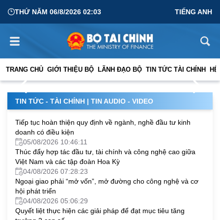
THỨ NĂM 06/8/2026 02:03
TIẾNG ANH
Tháo gỡ vướng mắc trong thực hiện các dự án, công
trình phục vụ APEC 2027 tại Phú Quốc
TRANG CHỦ
GIỚI THIỆU BỘ
LÃNH ĐẠO BỘ
TIN TỨC TÀI CHÍNH
HỆ
03/08/2026 07:05:18
TIN TỨC - TÀI CHÍNH
|
TIN AUDIO - VIDEO
Tiếp tục hoàn thiện quy định về ngành, nghề đầu tư kinh
doanh có điều kiện
05/08/2026 10:46:11
Thúc đẩy hợp tác đầu tư, tài chính và công nghệ cao giữa
Việt Nam và các tập đoàn Hoa Kỳ
04/08/2026 07:28:23
Ngoại giao phải “mở vốn”, mở đường cho công nghệ và cơ
hội phát triển
04/08/2026 05:06:29
Quyết liệt thực hiện các giải pháp để đạt mục tiêu tăng