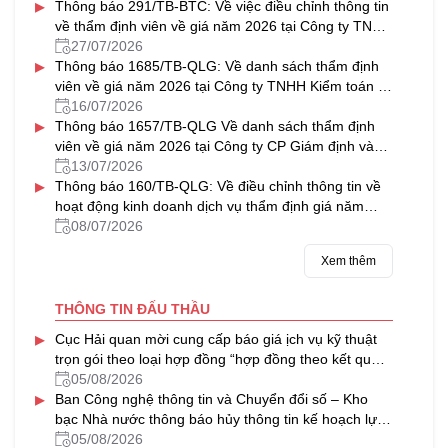
▸
Thông báo 291/TB-BTC: Về việc điều chỉnh thông tin
về thẩm định viên về giá năm 2026 tại Công ty TNHH
Thẩm định giá & Bất động sản NAVICO
27/07/2026
▸
Thông báo 1685/TB-QLG: Về danh sách thẩm định
viên về giá năm 2026 tại Công ty TNHH Kiểm toán tư
vấn Thủ Đô
16/07/2026
▸
Thông báo 1657/TB-QLG Về danh sách thẩm định
viên về giá năm 2026 tại Công ty CP Giám định và
Thẩm định tài sản Việt Nam
13/07/2026
▸
Thông báo 160/TB-QLG: Về điều chỉnh thông tin về
hoạt động kinh doanh dịch vụ thẩm định giá năm
2026 tại Công ty CP Định giá HFC
08/07/2026
Xem thêm
THÔNG TIN ĐẤU THẦU
▸
Cục Hải quan mời cung cấp báo giá ịch vụ kỹ thuật
trọn gói theo loại hợp đồng “hợp đồng theo kết quả
đầu ra” cho các máy soi container của ngành Hải
05/08/2026
▸
quan
Ban Công nghệ thông tin và Chuyển đổi số – Kho
bạc Nhà nước thông báo hủy thông tin kế hoạch lựa
chọn nhà thầu Bảo hành máy chủ và nâng cấp phần
05/08/2026