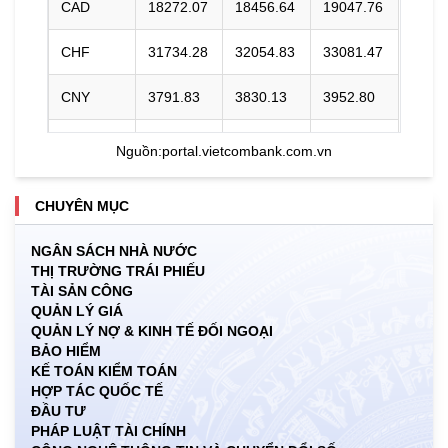
CAD
18272.07
18456.64
19047.76
CHF
31734.28
32054.83
33081.47
CNY
3791.83
3830.13
3952.80
DKK
0.00
3985.10
4137.49
Nguồn:
portal.vietcombank.com.vn
EUR
29566.86
29865.52
31125.70
CHUYÊN MỤC
GBP
34459.27
34807.35
35922.15
NGÂN SÁCH NHÀ NƯỚC
THỊ TRƯỜNG TRÁI PHIẾU
HKD
3253.47
3286.33
3412.00
TÀI SẢN CÔNG
QUẢN LÝ GIÁ
INR
0.00
274.52
286.33
QUẢN LÝ NỢ & KINH TẾ ĐỐI NGOẠI
BẢO HIỂM
JPY
160.73
162.35
171.82
KẾ TOÁN KIỂM TOÁN
HỢP TÁC QUỐC TẾ
ĐẦU TƯ
KRW
15.99
17.77
19.28
PHÁP LUẬT TÀI CHÍNH