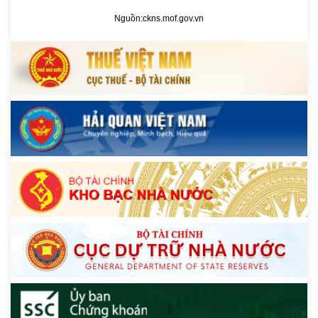
Nguồn:
ckns.mof.gov.vn