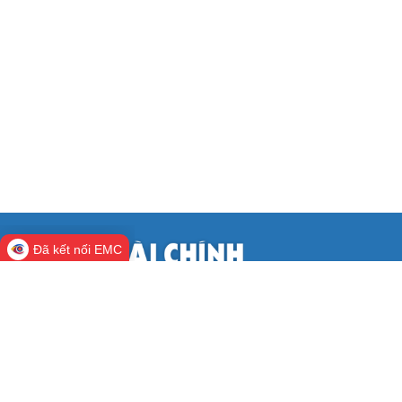
Đã kết nối EMC
CỔNG THÔNG TIN ĐIỆN TỬ BỘ TÀI
CHÍNH
Cơ quan chủ quản:
Bộ Tài chính
Người chịu trách nhiệm:
Thứ trưởng Nguyễn