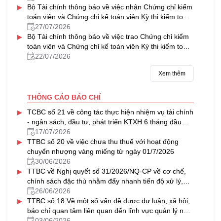
▸
Bộ Tài chính thông báo về việc nhận Chứng chỉ kiểm
toán viên và Chứng chỉ kế toán viên Kỳ thi kiểm toán
viên, kế toán viên năm 2025
27/07/2026
▸
Bộ Tài chính thông báo về việc trao Chứng chỉ kiểm
toán viên và Chứng chỉ kế toán viên Kỳ thi kiểm toán
viên, kế toán viên năm 2025
22/07/2026
Xem thêm
THÔNG CÁO BÁO CHÍ
▸
TCBC số 21 về công tác thực hiện nhiệm vụ tài chính
- ngân sách, đầu tư, phát triển KTXH 6 tháng đầu
năm, triển khai nhiệm vụ 6 tháng cuối năm 2026
17/07/2026
▸
TTBC số 20 về việc chưa thu thuế với hoạt động
chuyển nhượng vàng miếng từ ngày 01/7/2026
30/06/2026
▸
TTBC về Nghị quyết số 31/2026/NQ-CP về cơ chế,
chính sách đặc thù nhằm đẩy nhanh tiến độ xử lý,
khai thác nhà, đất dôi dư sau sắp xếp tổ chức bộ
26/06/2026
▸
máy và đơn vị hành chính
TTBC số 18 Về một số vấn đề được dư luận, xã hội,
báo chí quan tâm liên quan đến lĩnh vực quản lý nhà
nước của Bộ Tài chính trong tháng 5/2026
03/06/2026