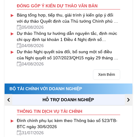
ĐÓNG GÓP Ý KIẾN DỰ THẢO VĂN BẢN
▸
Bảng tổng hợp, tiếp thu, giải trình ý kiến góp ý đối
với dự thảo Quyết định của Thủ tướng Chính phủ về
tín dụng đối với học sinh, sinh viên trên Cổng thông
05/08/2026
▸
tin điện tử của Bộ Tài chính
Dự thảo Thông tư hướng dẫn nguyên tắc, định mức
chi quy định tại khoản 1 Điều 4 Nghị định số
247/2026/NĐ-CP của Chính phủ quy định về công
04/08/2026
▸
tác tái hòa nhập cộng đồng
Dự thảo Nghị quyết sửa đổi, bổ sung một số điều
của Nghị quyết số 107/2023/QH15 ngày 29 tháng 11
năm 2023 của Quốc hội về việc áp dụng thuế thu
04/08/2026
nhập doanh nghiệp bổ sung theo quy định chống xói
Xem thêm
mòn cơ sở thuế toàn cầu
BỘ TÀI CHÍNH VỚI DOANH NGHIỆP
HỖ TRỢ DOANH NGHIỆP
THÔNG TIN DỊCH VỤ TÀI CHÍNH
▸
Đính chính phụ lục kèm theo Thông báo số 523/TB-
BTC ngày 30/6/2026
31/07/2026