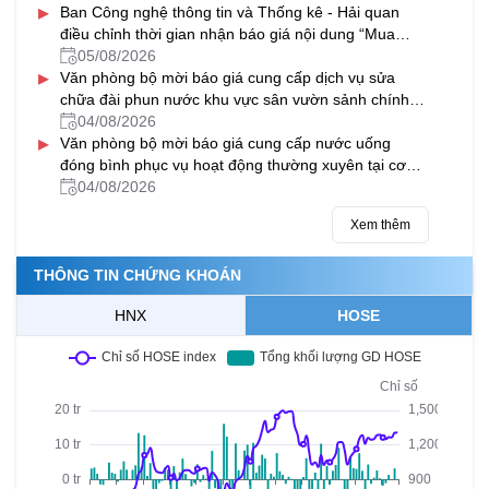
▸
mềm sao lưu dữ liệu tại các KBNN địa phương
Ban Công nghệ thông tin và Thống kê - Hải quan
điều chỉnh thời gian nhận báo giá nội dung “Mua
sắm thay thế khẩn cấp một số trang thiết bị cốt lõi
05/08/2026
▸
của hệ thống VNACCS/VCIS”
Văn phòng bộ mời báo giá cung cấp dịch vụ sửa
chữa đài phun nước khu vực sân vườn sảnh chính
tại cơ quan Bộ Tài chính
04/08/2026
▸
Văn phòng bộ mời báo giá cung cấp nước uống
đóng bình phục vụ hoạt động thường xuyên tại cơ
quan Bộ Tài chính tại trụ sở số 28 Trần Hưng Đạo
04/08/2026
Xem thêm
THÔNG TIN CHỨNG KHOÁN
HNX
HOSE