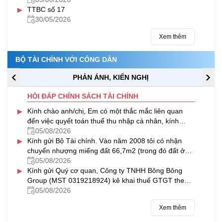
▸
TTBC số 17
30/05/2026
Xem thêm
BỘ TÀI CHÍNH VỚI CÔNG DÂN
PHẢN ÁNH, KIẾN NGHỊ
HỎI ĐÁP CHÍNH SÁCH TÀI CHÍNH
▸
Kính chào anh/chị, Em có một thắc mắc liên quan
đến việc quyết toán thuế thu nhập cá nhân, kính
mong anh/chị hỗ trợ giải...
05/08/2026
▸
Kính gửi Bộ Tài chính. Vào năm 2008 tôi có nhận
chuyển nhượng miếng đất 66,7m2 (trong đó đất ở
26,9m2 và đất CLN 39,8m2) của...
05/08/2026
▸
Kính gửi Quý cơ quan, Công ty TNHH Bông Bông
Group (MST 0319218924) kê khai thuế GTGT theo
phương pháp khấu trừ, có hoạt...
05/08/2026
Xem thêm