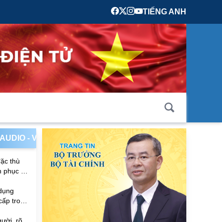
TIẾNG ANH
quy định về ngành, nghề đầu tư kinh doanh có điều kiện
 AUDIO - VIDEO
đặc thù
n phục vụ
 dụng
cấp trong
u quốc
ười, rõ