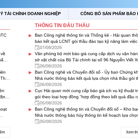
Ý TÀI CHÍNH DOANH NGHIỆP
CÔNG BỐ SẢN PHẨM BẢO 
THÔNG TIN ĐẤU THẦU
▸
BTC
Ban Công nghệ thông tin và Thống kê - Hải quan th
báo kết quả LCNT gói thầu đào tạo kỹ năng làm việc
trong môi trường số, chuyển đổi số của ngành Hải q
07/08/2026
▸
 về
(02 lớp)
Văn phòng bộ mời báo giá cung cấp dịch vụ vận hàn
Thẩm
sở vật chất của Bộ Tài chính tại số 96 Nguyễn Viết X
Hà Đông, Hà Nội năm 2027- 2028
06/08/2026
▸
iên
Ban Công nghệ và Chuyển đổi số - Ủy ban Chứng k
 Thủ
Nhà nước thông báo kết quả lựa chọn nhà thầu gói 
“Thuê dịch vụ phần mềm gửi tin nhắn (SMS) hỗ trợ 
06/08/2026
▸
ên
số hệ thống CNTT của Ủy ban Chứng khoán Nhà nư
Cục Hải quan mời cung cấp báo giá ịch vụ kỹ thuật t
định
giai đoạn 2026-2029”
gói theo loại hợp đồng “hợp đồng theo kết quả đầu r
cho các máy soi container của ngành Hải quan
05/08/2026
▸
hoạt
Ban Công nghệ thông tin và Chuyển đổi số – Kho bạ
Nhà nước thông báo hủy thông tin kế hoạch lựa chọ
thầu Bảo hành máy chủ và nâng cấp phần mềm sao 
05/08/2026
dữ liệu tại các KBNN địa phương
hêm
Xem t