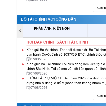
Xem t
BỘ TÀI CHÍNH VỚI CÔNG DÂN
PHẢN ÁNH, KIẾN NGHỊ
HỎI ĐÁP CHÍNH SÁCH TÀI CHÍNH
▸
Kính gửi Bộ tài chính, Theo tôi được biết, Bộ Tài chí
ban hành Quyết định số 1037/QĐ-BTC, chính thức c
bố quy trình...
07/08/2026
▸
Kính gửi: Bộ Tài chính! Tôi hiện đang làm việc tại Sở
chính Bắc Ninh. Tôi có một vấn đề liên quan đến lĩn
đầu tư...
07/08/2026
▸
I. TÓM TẮT SỰ VIỆC 1. Đầu năm 2025, gia đình tôi 
dựng nhà ở riêng lẻ để ở (hoàn toàn không nhằm m
đích kinh doanh) tại...
07/08/2026
Xem t