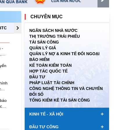
CHUYÊN MỤC
BTC
THỐNG KÊ TÀI CHÍNH
NGÂN SÁCH NHÀ NƯỚC
THỊ TRƯỜNG TRÁI PHIẾU
TÀI SẢN CÔNG
QUẢN LÝ GIÁ
 -
QUẢN LÝ NỢ & KINH TẾ ĐỐI NGOẠI
,
BẢO HIỂM
KẾ TOÁN KIỂM TOÁN
uyển
HỢP TÁC QUỐC TẾ
ĐẦU TƯ
PHÁP LUẬT TÀI CHÍNH
hính
CÔNG NGHỆ THÔNG TIN VÀ CHUYỂN
c
ĐỔI SỐ
ị
TỔNG KIỂM KÊ TÀI SẢN CÔNG
 báo
c
+
KINH TẾ - XÃ HỘI
+
ĐẦU TƯ CÔNG