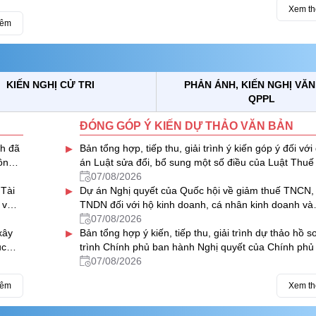
Xem t
hêm
KIẾN NGHỊ CỬ TRI
PHẢN ÁNH, KIẾN NGHỊ VĂ
QPPL
ĐÓNG GÓP Ý KIẾN DỰ THẢO VĂN BẢN
▸
nh đã
Bản tổng hợp, tiếp thu, giải trình ý kiến góp ý đối với
ông
án Luật sửa đổi, bổ sung một số điều của Luật Thuế 
nguyên
07/08/2026
▸
 Tài
Dự án Nghị quyết của Quốc hội về giảm thuế TNCN,
h vực
TNDN đối với hộ kinh doanh, cá nhân kinh doanh và
doanh nghiệp
07/08/2026
▸
xây
Bản tổng hợp ý kiến, tiếp thu, giải trình dự thảo hồ s
ục
trình Chính phủ ban hành Nghị quyết của Chính phủ
việc VIMC được chia cổ tức bằng cổ phiếu từ nguồn l
07/08/2026
nhuận sau thuế chưa phân phối của năm 2024
hêm
Xem t