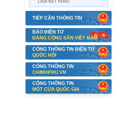
LIÊN KẾT KHÁC
.54
TIẾP CẬN THÔNG TIN
20
BÁO ĐIỆN TỬ
5
ĐẢNG CỘNG SẢN VIỆT NAM
CỔNG THÔNG TIN ĐIỆN TỬ
1
QUỐC HỘI
CỔNG THÔNG TIN
CHINHPHU.VN
.66
CỔNG THÔNG TIN
MỘT CỬA QUỐC GIA
21
55
4
36