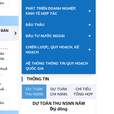
hêm
PHÁT TRIỂN DOANH NGHIỆP,
+
KINH TẾ HỢP TÁC
+
ĐẤU THẦU
N BẢN
LỊCH TIẾP CÔNG DÂN
T
+
ĐẦU TƯ NƯỚC NGOÀI
CHIẾN LƯỢC, QUY HOẠCH, KẾ
+
HOẠCH
 dự
tài
HỆ THỐNG THÔNG TIN QUY HOẠCH
QUỐC GIA
 thuế
THÔNG TIN
ơ
 về
DỰ TOÁN
DỰ TOÁN
CHỈ TIÊU
ợi
THU NSNN
CHI NSNN
TỔNG HỢP
hêm
DỰ TOÁN THU NSNN NĂM
0
tỷ đồng