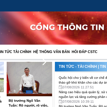
IN TỨC TÀI CHÍNH
HỆ THỐNG VĂN BẢN
HỎI ĐÁP CSTC
hực hiện giải ngân vốn đầu tư công
Tiếp tục hoàn thiện 
05/08/2026 10:46:11
TIN TỨC - TÀI CHÍNH
|
TIN
Quốc hội cho ý kiến về cơ chế 
tháo gỡ khó khăn cho các dự á
Hội nghị cấp cao APEC 2027
07/08/2026 11:27:51
Nâng cao hiệu quả quản lý, sử
n
nguồn lực và tăng cường phân 
Bộ trưởng Ngô Văn
à
thực hiện Chương trình mục tiê
07/08/2026 10:39:11
Tuấn: Rõ người, rõ việc,
gia
Bộ trưởng Ngô Văn Tuấn: Rõ ng