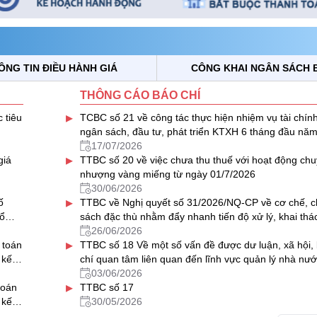
ÔNG TIN ĐIỀU HÀNH GIÁ
CÔNG KHAI NGÂN SÁCH 
THÔNG CÁO BÁO CHÍ
▸
 tiêu
TCBC số 21 về công tác thực hiện nhiệm vụ tài chính
ngân sách, đầu tư, phát triển KTXH 6 tháng đầu năm
triển khai nhiệm vụ 6 tháng cuối năm 2026
17/07/2026
▸
giá
TTBC số 20 về việc chưa thu thuế với hoạt động ch
nhượng vàng miếng từ ngày 01/7/2026
30/06/2026
▸
ố
TTBC về Nghị quyết số 31/2026/NQ-CP về cơ chế, c
ổ
sách đặc thù nhằm đẩy nhanh tiến độ xử lý, khai thá
nhà, đất dôi dư sau sắp xếp tổ chức bộ máy và đơn v
26/06/2026
▸
 toán
hành chính
TTBC số 18 Về một số vấn đề được dư luận, xã hội,
 kế
chí quan tâm liên quan đến lĩnh vực quản lý nhà nướ
của Bộ Tài chính trong tháng 5/2026
03/06/2026
▸
toán
TTBC số 17
 kế
30/05/2026