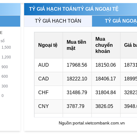
TỶ GIÁ HẠCH TOÁN/TỶ GIÁ NGOẠI TỆ
TỶ GIÁ HẠCH TOÁN
TỶ GIÁ NGOẠ
Mua
Mua tiền
Ngoại tệ
chuyển
Giá b
mặt
khoản
AUD
17968.56
18150.06
18731
CAD
18222.10
18406.17
18995
CHF
31486.79
31804.84
32823
CNY
3787.79
3826.05
3948.
DKK
0.00
3966.64
4118.
Nguồn:
portal.vietcombank.com.vn
EUR
29432.37
29729.66
30984