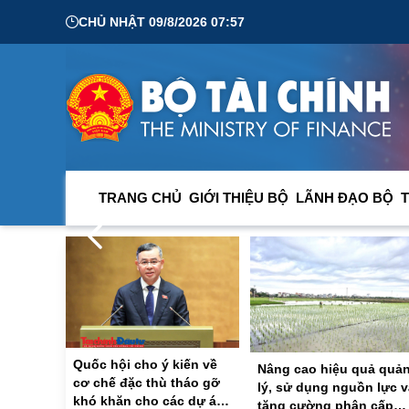
CHỦ NHẬT 09/8/2026 07:57
TRANG CHỦ
GIỚI THIỆU BỘ
LÃNH ĐẠO BỘ
T
u năm 2026
Tăng cường giám sát, đánh giá hiệu quả t
06/08/2026 03:25:28
Quốc hội cho ý kiến về
Nâng cao hiệu quả quả
cơ chế đặc thù tháo gỡ
lý, sử dụng nguồn lực v
khó khăn cho các dự án
tăng cường phân cấp