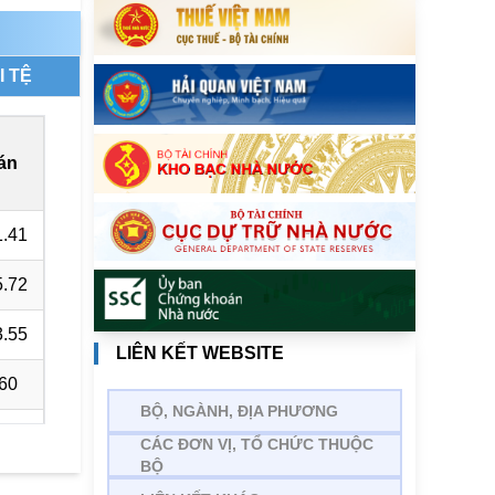
I TỆ
án
.41
.72
.55
LIÊN KẾT WEBSITE
60
BỘ, NGÀNH, ĐỊA PHƯƠNG
33
CÁC ĐƠN VỊ, TỔ CHỨC THUỘC
BỘ
.19