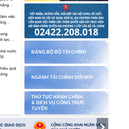
ể nâng
làm việc
nông
dựng
h lực
 nguồn
 nhà nước
ĐẢNG BỘ BỘ TÀI CHÍNH
26
 hiệu quả
công
NGÀNH TÀI CHÍNH ĐỔI MỚI
THỦ TỤC HÀNH CHÍNH
& DỊCH VỤ CÔNG TRỰC
TUYẾN