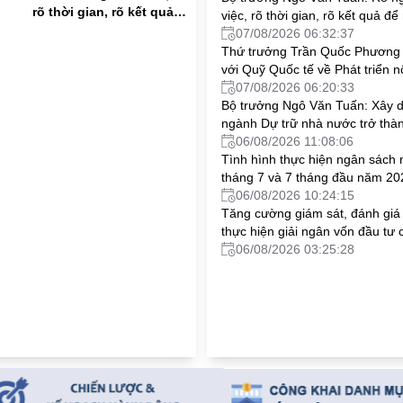
rõ thời gian, rõ kết quả
g
việc, rõ thời gian, rõ kết quả đ
để nâng cao hiệu quả
cao hiệu quả thực thi nhiệm vụ
07/08/2026 06:32:37
thực thi nhiệm vụ
Thứ trưởng Trần Quốc Phương 
với Quỹ Quốc tế về Phát triển 
nghiệp
07/08/2026 06:20:33
Bộ trưởng Ngô Văn Tuấn: Xây 
ngành Dự trữ nhà nước trở thàn
lượng nòng cốt trong bảo đảm
06/08/2026 11:08:06
lực dự trữ chiến lược quốc gia
Tình hình thực hiện ngân sách
tháng 7 và 7 tháng đầu năm 20
06/08/2026 10:24:15
Tăng cường giám sát, đánh giá
thực hiện giải ngân vốn đầu tư 
06/08/2026 03:25:28