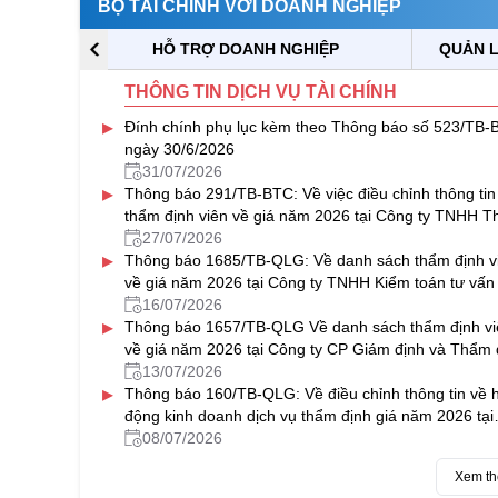
BỘ TÀI CHÍNH VỚI DOANH NGHIỆP
HỖ TRỢ DOANH NGHIỆP
QUẢN L
THÔNG TIN DỊCH VỤ TÀI CHÍNH
▸
Đính chính phụ lục kèm theo Thông báo số 523/TB-
ngày 30/6/2026
31/07/2026
▸
Thông báo 291/TB-BTC: Về việc điều chỉnh thông tin
thẩm định viên về giá năm 2026 tại Công ty TNHH 
định giá & Bất động sản NAVICO
27/07/2026
▸
Thông báo 1685/TB-QLG: Về danh sách thẩm định v
về giá năm 2026 tại Công ty TNHH Kiểm toán tư vấn
Đô
16/07/2026
▸
Thông báo 1657/TB-QLG Về danh sách thẩm định vi
về giá năm 2026 tại Công ty CP Giám định và Thẩm 
tài sản Việt Nam
13/07/2026
▸
Thông báo 160/TB-QLG: Về điều chỉnh thông tin về 
động kinh doanh dịch vụ thẩm định giá năm 2026 tại
Công ty CP Định giá HFC
08/07/2026
Xem t