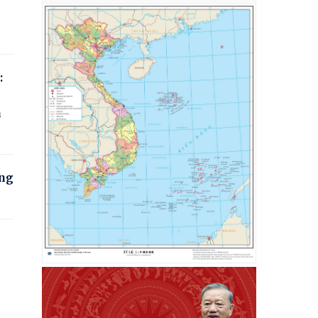
:
n
òng