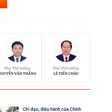
rần
ề
át
ầu
Phó Thủ tướng
Phó Thủ tướng
NGUYỄN VĂN THẮNG
LÊ TIẾN CHÂU
ốc
Chỉ đạo, điều hành của Chính