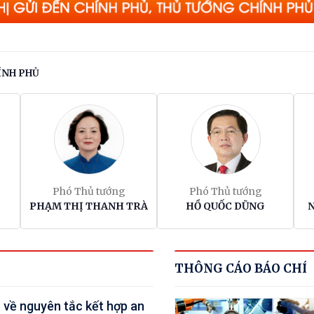
Thường trực Ban Bí thư T
Cẩm Tú tiếp Đại sứ
ÍNH PHỦ
Singapore
Khẩn trương hoàn thiện đ
xuất cơ chế, chính sách ph
triển Trung tâm lọc hóa d
và năng lượng quốc gia tại
Phó Thủ tướng
Phó Thủ tướng
Dung Quất (Quảng Ngãi)
PHẠM THỊ THANH TRÀ
HỒ QUỐC DŨNG
Triển khai hiệu quả Thỏa
thuận hợp tác giữa hai Qu
THÔNG CÁO BÁO CHÍ
hội Việt Nam - Thái Lan
 về nguyên tắc kết hợp an