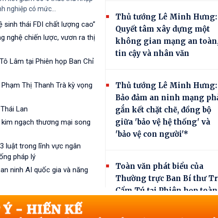
h nghiệp có mức...
Thủ tướng Lê Minh Hưng:
sinh thái FDI chất lượng cao”
Quyết tâm xây dựng một
 nghệ chiến lược, vươn ra thị
không gian mạng an toàn
tin cậy và nhân văn
 Tô Lâm tại Phiên họp Ban Chỉ
 Phạm Thị Thanh Trà kỳ vọng
Thủ tướng Lê Minh Hưng:
Bảo đảm an ninh mạng ph
 Thái Lan
gắn kết chặt chẽ, đồng bộ
giữa 'bảo vệ hệ thống' và
a kim ngạch thương mại song
'bảo vệ con người'*
 luật trong lĩnh vực ngân
ống pháp lý
Toàn văn phát biểu của
n ninh AI quốc gia và năng
Thường trực Ban Bí thư T
Cẩm Tú tại Phiên họp toàn
thể về đối ngoại Đảng và đ
ngoại nhân dân