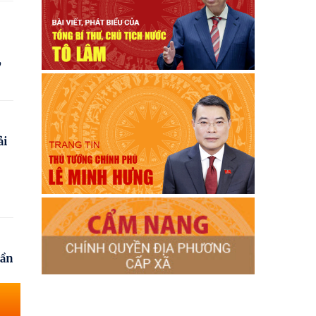
,
ải
rần
ối