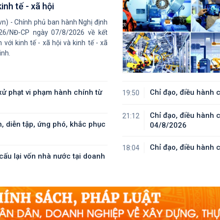
Tổng Bí thư, Chủ tịch nước
kinh tế - xã hội
tiếp Tư lệnh Bộ Chỉ huy Th
vn) - Chính phủ ban hành Nghị định
Bình Dương Hoa Kỳ
26/NĐ-CP ngày 07/8/2026 về kết
 với kinh tế - xã hội và kinh tế - xã
inh.
Nỗ lực để biến cơ hội bên
ngoài trở thành nguồn lực
phát triển
ử phạt vi phạm hành chính từ
Chỉ đạo, điều hành 
19:50
Chỉ đạo, điều hành 
21:12
Tổng Bí thư, Chủ tịch nước
, diễn tập, ứng phó, khắc phục
04/8/2026
Tô Lâm: Quan hệ Việt Nam
Malaysia ngày càng phát
Chỉ đạo, điều hành 
18:04
triển năng động
ấu lại vốn nhà nước tại doanh
Thủ tướng Lê Minh Hưng
tiếp Bộ trưởng Quốc phòn
Malaysia