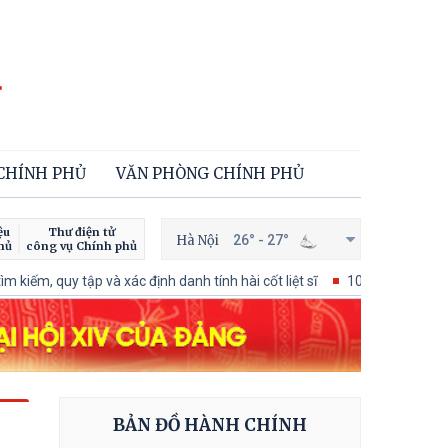
 CHÍNH PHỦ
VĂN PHÒNG CHÍNH PHỦ
ệu
Thư điện tử
Hà Nội
26° - 27°
hủ
công vụ Chính phủ
 xác định danh tính hài cốt liệt sĩ
100 ngày xử lý các điểm nghẽn v
BẢN ĐỒ HÀNH CHÍNH