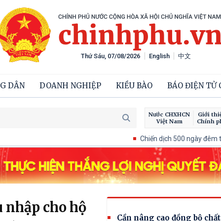
Thứ Sáu, 07/08/2026
English
中文
G DÂN
DOANH NGHIỆP
KIỀU BÀO
BÁO ĐIỆN TỬ
Nước CHXHCN
Giới thi
Việt Nam
Chính p
Chiến dịch 500 ngày đêm tìm kiếm, quy tập và
u nhập cho hộ
Cần nâng cao đồng bộ chất