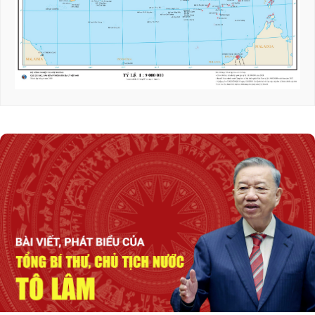
Thủ tướng Lê Minh Hưng tiếp Bộ trưởng
Quốc phòng Malaysia
Phát biểu của Thủ tướng Lê Minh Hưng tại
Hội nghị Ngoại giao lần thứ 33
Chuyển biến mạnh trong tư duy, nhận thức về
đối ngoại Đảng và đối ngoại nhân dân
Tổng Bí thư, Chủ tịch nước Tô Lâm: Xây dựng
Điều lệ Đảng khoa học, dễ thực hiện và có sức
sống lâu dài
Hai Phó Thủ tướng chủ trì rà soát đầu tư,