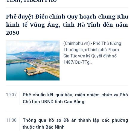
TỈNH, THÀNH PHỐ
Phê duyệt Điều chỉnh Quy hoạch chung Khu
kinh tế Vũng Áng, tỉnh Hà Tĩnh đến năm
2050
(Chinhphu.vn) - Phó Thủ tướng
Thường trực Chính phủ Phạm
Gia Túc vừa ký Quyết định số
1487/QĐ-TTg...
Phê chuẩn kết quả bầu, miễn nhiệm chức vụ Phó
19:07
Chủ tịch UBND tỉnh Cao Bằng
Thông qua hồ sơ Đề án thành lập các phường
11:00
thuộc tỉnh Bắc Ninh