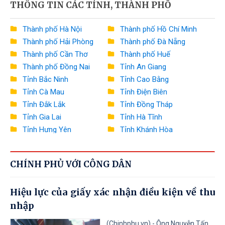
THÔNG TIN CÁC TỈNH, THÀNH PHỐ
Bộ Nông nghiệp và Môi trường
Bộ Xây dựng
Thành phố Hà Nội
Thành phố Hồ Chí Minh
Thành phố Hải Phòng
Thành phố Đà Nẵng
Bộ Văn hóa, Thể thao và Du lịch
Thành phố Cần Thơ
Thành phố Huế
Bộ Khoa học và Công nghệ
Thành phố Đồng Nai
Tỉnh An Giang
Tỉnh Bắc Ninh
Tỉnh Cao Bằng
Bộ Giáo dục và Đào tạo
Tỉnh Cà Mau
Tỉnh Điện Biên
Bộ Y tế
Tỉnh Đắk Lắk
Tỉnh Đồng Tháp
Tỉnh Gia Lai
Tỉnh Hà Tĩnh
Bộ Dân tộc và Tôn giáo
Tỉnh Hưng Yên
Tỉnh Khánh Hòa
Tỉnh Lai Châu
Tỉnh Lào Cai
Văn phòng Chính phủ
Tỉnh Lâm Đồng
Tỉnh Lạng Sơn
Ngân hàng Nhà nước Việt Nam
CHÍNH PHỦ VỚI CÔNG DÂN
Tỉnh Nghệ An
Tỉnh Ninh Bình
Tỉnh Phú Thọ
Tỉnh Quảng Ngãi
Thanh tra Chính phủ
Hiệu lực của giấy xác nhận điều kiện về thu
Tỉnh Quảng Ninh
Tỉnh Quảng Trị
nhập
Tỉnh Sơn La
Tỉnh Thanh Hóa
Tỉnh Thái Nguyên
Tỉnh Tuyên Quang
(Chinhphu.vn) - Ông Nguyễn Tấn