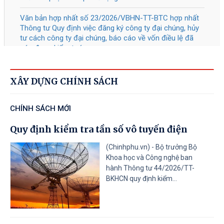
nghiệp và Quỹ đào tạo nhân lực của
doanh nghiệp
Tài liệu đính kèm
41/2026
/QĐ-TTg
Bãi bỏ một số văn bản quy phạm
05/08/2026
pháp luật của Thủ tướng Chính phủ
XÂY DỰNG CHÍNH SÁCH
Tài liệu đính kèm
CHÍNH SÁCH MỚI
40/2026
/QĐ-TTg
Về Tiêu chí phân loại doanh nghiệp
Quy định kiểm tra tần số vô tuyến điện
05/08/2026
để thực hiện cơ cấu lại vốn nhà nước
tại doanh nghiệp nhà nước, doanh
(Chinhphu.vn) - Bộ trưởng Bộ
Khoa học và Công nghệ ban
nghiệp có vốn nhà nước
hành Thông tư 44/2026/TT-
BKHCN quy định kiểm...
Tài liệu đính kèm
31
/CT-TTg
Về thực hiện các nhiệm vụ trọng tâm
05/08/2026
năm học 2026 - 2027