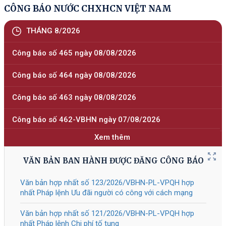
định số 118/2025/NĐ-СР
Tài liệu đính kèm
309/2026
/NĐ-CP
Sửa đổi, bổ sung một số điều của
05/08/2026
Nghị định số 118/2025/NĐ-CP ngày
09 tháng 6 năm 2025 của Chính phủ
về thực hiện thủ tục hành chính theo
cơ chế một cửa, một cửa liên thông
tại Bộ phận Một cửa và Cổng Dịch vụ
công quốc gia, được sửa đổi, bổ
sung bởi Nghị định số 367/2025/NĐ-
СР
Tài liệu đính kèm
308/2026
/NĐ-CP
Quy định chi tiết một số điều của Luật
05/08/2026
Giáo dục nghề nghiệp về chính sách
hỗ trợ của Nhà nước đối với doanh