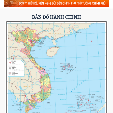
năng lượng quốc gia tại Dung Quất (Quảng
Ngãi)
BẢN ĐỒ HÀNH CHÍNH
Triển khai hiệu quả Thỏa thuận hợp tác giữa
hai Quốc hội Việt Nam - Thái Lan
Tổng Bí thư, Chủ tịch nước tiếp Tư lệnh Bộ
Chỉ huy Thái Bình Dương Hoa Kỳ
Nỗ lực để biến cơ hội bên ngoài trở thành
nguồn lực phát triển
Tổng Bí thư, Chủ tịch nước Tô Lâm: Quan hệ
Việt Nam - Malaysia ngày càng phát triển
năng động