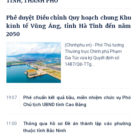
TỈNH, THÀNH PHỐ
Phê duyệt Điều chỉnh Quy hoạch chung Khu
kinh tế Vũng Áng, tỉnh Hà Tĩnh đến năm
2050
(Chinhphu.vn) - Phó Thủ tướng
Thường trực Chính phủ Phạm
Gia Túc vừa ký Quyết định số
1487/QĐ-TTg...
Phê chuẩn kết quả bầu, miễn nhiệm chức vụ Phó
19:07
Chủ tịch UBND tỉnh Cao Bằng
Thông qua hồ sơ Đề án thành lập các phường
11:00
thuộc tỉnh Bắc Ninh