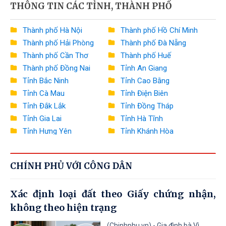
THÔNG TIN CÁC TỈNH, THÀNH PHỐ
Bộ Nông nghiệp và Môi trường
Bộ Xây dựng
Thành phố Hà Nội
Thành phố Hồ Chí Minh
Thành phố Hải Phòng
Thành phố Đà Nẵng
Bộ Văn hóa, Thể thao và Du lịch
Thành phố Cần Thơ
Thành phố Huế
Bộ Khoa học và Công nghệ
Thành phố Đồng Nai
Tỉnh An Giang
Tỉnh Bắc Ninh
Tỉnh Cao Bằng
Bộ Giáo dục và Đào tạo
Tỉnh Cà Mau
Tỉnh Điện Biên
Bộ Y tế
Tỉnh Đắk Lắk
Tỉnh Đồng Tháp
Tỉnh Gia Lai
Tỉnh Hà Tĩnh
Bộ Dân tộc và Tôn giáo
Tỉnh Hưng Yên
Tỉnh Khánh Hòa
Tỉnh Lai Châu
Tỉnh Lào Cai
Văn phòng Chính phủ
Tỉnh Lâm Đồng
Tỉnh Lạng Sơn
Ngân hàng Nhà nước Việt Nam
CHÍNH PHỦ VỚI CÔNG DÂN
Tỉnh Nghệ An
Tỉnh Ninh Bình
Tỉnh Phú Thọ
Tỉnh Quảng Ngãi
Thanh tra Chính phủ
Xác định loại đất theo Giấy chứng nhận,
Tỉnh Quảng Ninh
Tỉnh Quảng Trị
không theo hiện trạng
Tỉnh Sơn La
Tỉnh Thanh Hóa
Tỉnh Thái Nguyên
Tỉnh Tuyên Quang
(Chinhphu.vn) - Gia đình bà Vì