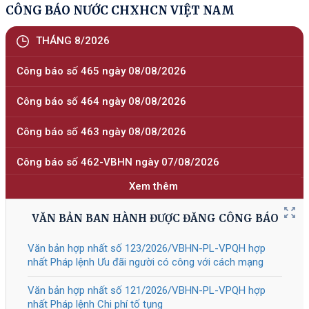
định số 118/2025/NĐ-СР
Tài liệu đính kèm
309/2026
/NĐ-CP
Sửa đổi, bổ sung một số điều của
05/08/2026
Nghị định số 118/2025/NĐ-CP ngày
09 tháng 6 năm 2025 của Chính phủ
về thực hiện thủ tục hành chính theo
cơ chế một cửa, một cửa liên thông
tại Bộ phận Một cửa và Cổng Dịch vụ
công quốc gia, được sửa đổi, bổ
sung bởi Nghị định số 367/2025/NĐ-
СР
Tài liệu đính kèm
308/2026
/NĐ-CP
Quy định chi tiết một số điều của Luật
05/08/2026
Giáo dục nghề nghiệp về chính sách
hỗ trợ của Nhà nước đối với doanh