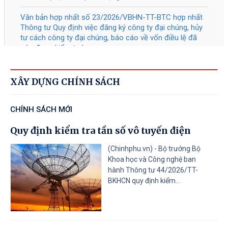
nghiệp và Quỹ đào tạo nhân lực của
doanh nghiệp
Tài liệu đính kèm
41/2026
/QĐ-TTg
Bãi bỏ một số văn bản quy phạm
05/08/2026
pháp luật của Thủ tướng Chính phủ
XÂY DỰNG CHÍNH SÁCH
Tài liệu đính kèm
CHÍNH SÁCH MỚI
40/2026
/QĐ-TTg
Về Tiêu chí phân loại doanh nghiệp
Quy định kiểm tra tần số vô tuyến điện
05/08/2026
để thực hiện cơ cấu lại vốn nhà nước
tại doanh nghiệp nhà nước, doanh
(Chinhphu.vn) - Bộ trưởng Bộ
Khoa học và Công nghệ ban
nghiệp có vốn nhà nước
hành Thông tư 44/2026/TT-
BKHCN quy định kiểm...
Tài liệu đính kèm
31
/CT-TTg
Về thực hiện các nhiệm vụ trọng tâm
05/08/2026
năm học 2026 - 2027