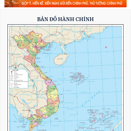
Thủ tướng Lê Minh Hưng: Bảo đảm an ninh
mạng phải gắn kết chặt chẽ, đồng bộ giữa 'bảo
vệ hệ thống' và 'bảo vệ con người'*
BẢN ĐỒ HÀNH CHÍNH
Toàn văn phát biểu của Thường trực Ban Bí
thư Trần Cẩm Tú tại Phiên họp toàn thể về đối
ngoại Đảng và đối ngoại nhân dân
Thường trực Ban Bí thư Trần Cẩm Tú tiếp Đại
sứ Singapore
Khẩn trương hoàn thiện đề xuất cơ chế, chính
sách phát triển Trung tâm lọc hóa dầu và
năng lượng quốc gia tại Dung Quất (Quảng
Ngãi)