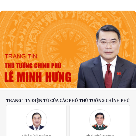
Phát biểu của Thủ tướng Lê Minh Hưng tại
Hội nghị Ngoại giao lần thứ 33
Chuyển biến mạnh trong tư duy, nhận thức về
đối ngoại Đảng và đối ngoại nhân dân
TRANG TIN ĐIỆN TỬ CỦA CÁC PHÓ THỦ TƯỚNG CHÍNH PHỦ