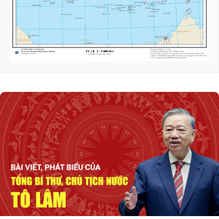
Triển khai hiệu quả Thỏa thuận hợp tác giữa
hai Quốc hội Việt Nam - Thái Lan
Tổng Bí thư, Chủ tịch nước tiếp Tư lệnh Bộ
Chỉ huy Thái Bình Dương Hoa Kỳ
Nỗ lực để biến cơ hội bên ngoài trở thành
nguồn lực phát triển
Tổng Bí thư, Chủ tịch nước Tô Lâm: Quan hệ
Việt Nam - Malaysia ngày càng phát triển
năng động
Thủ tướng Lê Minh Hưng tiếp Bộ trưởng
Quốc phòng Malaysia