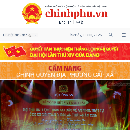
English
中文
Hà Nội
Thứ Bảy, 08/08/2026
28° - 31°