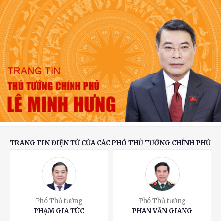
Điều lệ Đảng khoa học, dễ thực hiện và có sức
sống lâu dài
Hai Phó Thủ tướng chủ trì rà soát đầu tư,
hoàn thiện các tuyến đường bộ cao tốc quy mô
phân kỳ
TRANG TIN ĐIỆN TỬ CỦA CÁC PHÓ THỦ TƯỚNG CHÍNH PHỦ
Phó Thủ tướng
Phó Thủ tướng
PHẠM GIA TÚC
PHAN VĂN GIANG