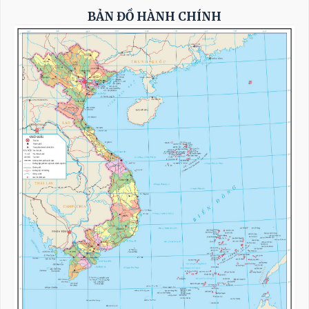
sứ Singapore
BẢN ĐỒ HÀNH CHÍNH
Khẩn trương hoàn thiện đề xuất cơ chế, chính
sách phát triển Trung tâm lọc hóa dầu và
năng lượng quốc gia tại Dung Quất (Quảng
Ngãi)
Triển khai hiệu quả Thỏa thuận hợp tác giữa
hai Quốc hội Việt Nam - Thái Lan
Tổng Bí thư, Chủ tịch nước tiếp Tư lệnh Bộ
Chỉ huy Thái Bình Dương Hoa Kỳ
Nỗ lực để biến cơ hội bên ngoài trở thành
nguồn lực phát triển