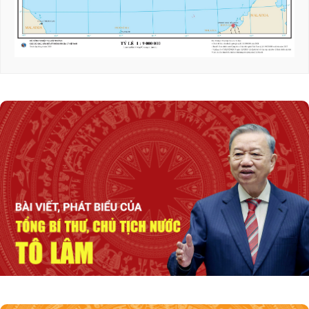
Tổng Bí thư, Chủ tịch nước Tô Lâm: Quan hệ
Việt Nam - Malaysia ngày càng phát triển
năng động
Thủ tướng Lê Minh Hưng tiếp Bộ trưởng
Quốc phòng Malaysia
Phát biểu của Thủ tướng Lê Minh Hưng tại
Hội nghị Ngoại giao lần thứ 33
Chuyển biến mạnh trong tư duy, nhận thức về
đối ngoại Đảng và đối ngoại nhân dân
Tổng Bí thư, Chủ tịch nước Tô Lâm: Xây dựng