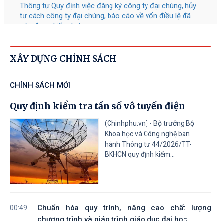
Tài liệu đính kèm
41/2026
/QĐ-TTg
Bãi bỏ một số văn bản quy phạm
05/08/2026
pháp luật của Thủ tướng Chính phủ
XÂY DỰNG CHÍNH SÁCH
Tài liệu đính kèm
CHÍNH SÁCH MỚI
40/2026
/QĐ-TTg
Về Tiêu chí phân loại doanh nghiệp
Quy định kiểm tra tần số vô tuyến điện
05/08/2026
để thực hiện cơ cấu lại vốn nhà nước
tại doanh nghiệp nhà nước, doanh
(Chinhphu.vn) - Bộ trưởng Bộ
Khoa học và Công nghệ ban
nghiệp có vốn nhà nước
hành Thông tư 44/2026/TT-
BKHCN quy định kiểm...
Tài liệu đính kèm
31
/CT-TTg
Về thực hiện các nhiệm vụ trọng tâm
05/08/2026
năm học 2026 - 2027
Chuẩn hóa quy trình, nâng cao chất lượng
00:49
Tài liệu đính kèm
chương trình và giáo trình giáo dục đại học