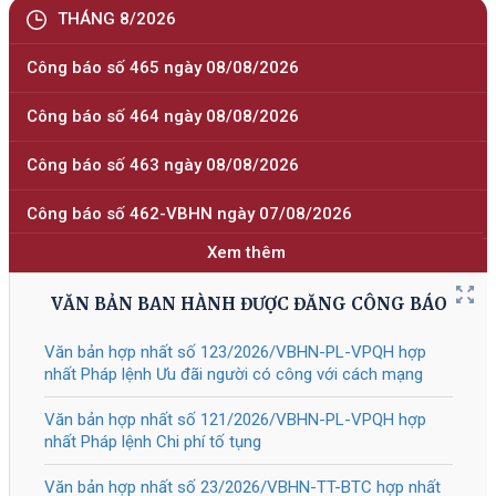
Tài liệu đính kèm
309/2026
/NĐ-CP
Sửa đổi, bổ sung một số điều của
05/08/2026
Nghị định số 118/2025/NĐ-CP ngày
09 tháng 6 năm 2025 của Chính phủ
về thực hiện thủ tục hành chính theo
cơ chế một cửa, một cửa liên thông
tại Bộ phận Một cửa và Cổng Dịch vụ
công quốc gia, được sửa đổi, bổ
sung bởi Nghị định số 367/2025/NĐ-
СР
Tài liệu đính kèm
308/2026
/NĐ-CP
Quy định chi tiết một số điều của Luật
05/08/2026
Giáo dục nghề nghiệp về chính sách
hỗ trợ của Nhà nước đối với doanh
nghiệp và Quỹ đào tạo nhân lực của
doanh nghiệp