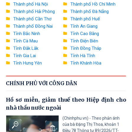
Bộ Xây dựng
Thành phố Hà Nội
Thành phố Hồ Chí Minh
Thành phố Hải Phòng
Thành phố Đà Nẵng
Bộ Văn hóa, Thể thao và Du lịch
Thành phố Cần Thơ
Thành phố Huế
Bộ Khoa học và Công nghệ
Thành phố Đồng Nai
Tỉnh An Giang
Tỉnh Bắc Ninh
Tỉnh Cao Bằng
Bộ Giáo dục và Đào tạo
Tỉnh Cà Mau
Tỉnh Điện Biên
Bộ Y tế
Tỉnh Đắk Lắk
Tỉnh Đồng Tháp
Tỉnh Gia Lai
Tỉnh Hà Tĩnh
Bộ Dân tộc và Tôn giáo
Tỉnh Hưng Yên
Tỉnh Khánh Hòa
Tỉnh Lai Châu
Tỉnh Lào Cai
Văn phòng Chính phủ
Tỉnh Lâm Đồng
Tỉnh Lạng Sơn
Ngân hàng Nhà nước Việt Nam
CHÍNH PHỦ VỚI CÔNG DÂN
Tỉnh Nghệ An
Tỉnh Ninh Bình
Tỉnh Phú Thọ
Tỉnh Quảng Ngãi
Thanh tra Chính phủ
Hồ sơ miễn, giảm thuế theo Hiệp định cho
Tỉnh Quảng Ninh
Tỉnh Quảng Trị
nhà thầu nước ngoài
Tỉnh Sơn La
Tỉnh Thanh Hóa
Tỉnh Thái Nguyên
Tỉnh Tuyên Quang
(Chinhphu.vn) - Theo phản ánh
Tỉnh Tây Ninh
Tỉnh Vĩnh Long
của bà Đặng Thị Thoa, khoản 1
Điều 78 Thông tư 89/2026/TT-