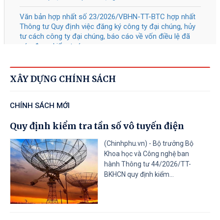
nghiệp và Quỹ đào tạo nhân lực của
doanh nghiệp
Tài liệu đính kèm
41/2026
/QĐ-TTg
Bãi bỏ một số văn bản quy phạm
05/08/2026
pháp luật của Thủ tướng Chính phủ
XÂY DỰNG CHÍNH SÁCH
Tài liệu đính kèm
CHÍNH SÁCH MỚI
40/2026
/QĐ-TTg
Về Tiêu chí phân loại doanh nghiệp
Quy định kiểm tra tần số vô tuyến điện
05/08/2026
để thực hiện cơ cấu lại vốn nhà nước
tại doanh nghiệp nhà nước, doanh
(Chinhphu.vn) - Bộ trưởng Bộ
Khoa học và Công nghệ ban
nghiệp có vốn nhà nước
hành Thông tư 44/2026/TT-
BKHCN quy định kiểm...
Tài liệu đính kèm
31
/CT-TTg
Về thực hiện các nhiệm vụ trọng tâm
05/08/2026
năm học 2026 - 2027