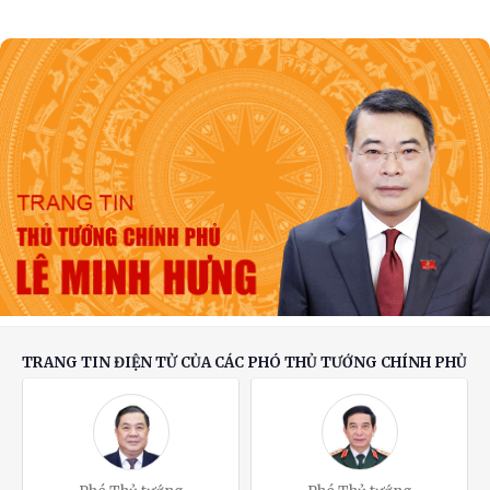
Phát biểu của Thủ tướng Lê Minh Hưng tại
Hội nghị Ngoại giao lần thứ 33
Chuyển biến mạnh trong tư duy, nhận thức về
đối ngoại Đảng và đối ngoại nhân dân
TRANG TIN ĐIỆN TỬ CỦA CÁC PHÓ THỦ TƯỚNG CHÍNH PHỦ