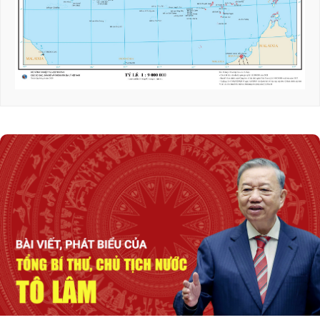
Triển khai hiệu quả Thỏa thuận hợp tác giữa
hai Quốc hội Việt Nam - Thái Lan
Tổng Bí thư, Chủ tịch nước tiếp Tư lệnh Bộ
Chỉ huy Thái Bình Dương Hoa Kỳ
Nỗ lực để biến cơ hội bên ngoài trở thành
nguồn lực phát triển
Tổng Bí thư, Chủ tịch nước Tô Lâm: Quan hệ
Việt Nam - Malaysia ngày càng phát triển
năng động
Thủ tướng Lê Minh Hưng tiếp Bộ trưởng
Quốc phòng Malaysia