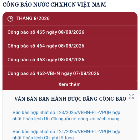
định số 118/2025/NĐ-СР
Tài liệu đính kèm
309/2026
/NĐ-CP
Sửa đổi, bổ sung một số điều của
05/08/2026
Nghị định số 118/2025/NĐ-CP ngày
09 tháng 6 năm 2025 của Chính phủ
về thực hiện thủ tục hành chính theo
cơ chế một cửa, một cửa liên thông
tại Bộ phận Một cửa và Cổng Dịch vụ
công quốc gia, được sửa đổi, bổ
sung bởi Nghị định số 367/2025/NĐ-
СР
Tài liệu đính kèm
308/2026
/NĐ-CP
Quy định chi tiết một số điều của Luật
05/08/2026
Giáo dục nghề nghiệp về chính sách
hỗ trợ của Nhà nước đối với doanh