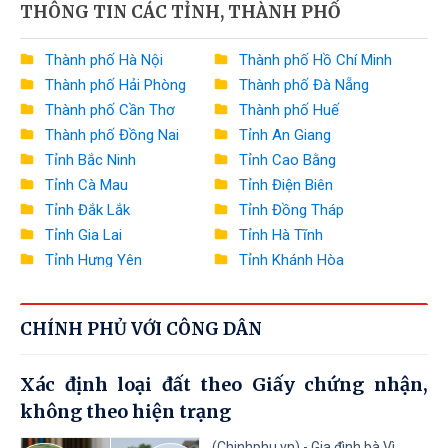
THÔNG TIN CÁC TỈNH, THÀNH PHỐ
Bộ Nông nghiệp và Môi trường
Bộ Xây dựng
Thành phố Hà Nội
Thành phố Hồ Chí Minh
Thành phố Hải Phòng
Thành phố Đà Nẵng
Bộ Văn hóa, Thể thao và Du lịch
Thành phố Cần Thơ
Thành phố Huế
Bộ Khoa học và Công nghệ
Thành phố Đồng Nai
Tỉnh An Giang
Tỉnh Bắc Ninh
Tỉnh Cao Bằng
Bộ Giáo dục và Đào tạo
Tỉnh Cà Mau
Tỉnh Điện Biên
Bộ Y tế
Tỉnh Đắk Lắk
Tỉnh Đồng Tháp
Tỉnh Gia Lai
Tỉnh Hà Tĩnh
Bộ Dân tộc và Tôn giáo
Tỉnh Hưng Yên
Tỉnh Khánh Hòa
Tỉnh Lai Châu
Tỉnh Lào Cai
Văn phòng Chính phủ
Tỉnh Lâm Đồng
Tỉnh Lạng Sơn
Ngân hàng Nhà nước Việt Nam
CHÍNH PHỦ VỚI CÔNG DÂN
Tỉnh Nghệ An
Tỉnh Ninh Bình
Tỉnh Phú Thọ
Tỉnh Quảng Ngãi
Thanh tra Chính phủ
Xác định loại đất theo Giấy chứng nhận,
Tỉnh Quảng Ninh
Tỉnh Quảng Trị
không theo hiện trạng
Tỉnh Sơn La
Tỉnh Thanh Hóa
Tỉnh Thái Nguyên
Tỉnh Tuyên Quang
(Chinhphu.vn) - Gia đình bà Vì