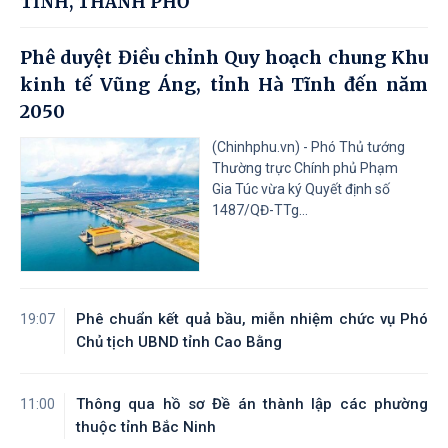
TỈNH, THÀNH PHỐ
Phê duyệt Điều chỉnh Quy hoạch chung Khu
kinh tế Vũng Áng, tỉnh Hà Tĩnh đến năm
2050
(Chinhphu.vn) - Phó Thủ tướng
Thường trực Chính phủ Phạm
Gia Túc vừa ký Quyết định số
1487/QĐ-TTg...
Phê chuẩn kết quả bầu, miễn nhiệm chức vụ Phó
19:07
Chủ tịch UBND tỉnh Cao Bằng
Thông qua hồ sơ Đề án thành lập các phường
11:00
thuộc tỉnh Bắc Ninh