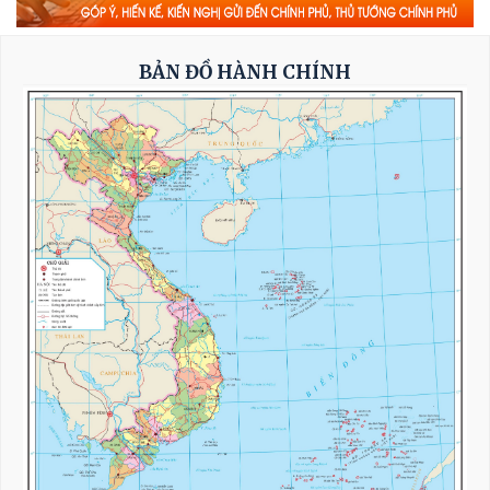
Thủ tướng Lê Minh Hưng: Bảo đảm an ninh
mạng phải gắn kết chặt chẽ, đồng bộ giữa 'bảo
vệ hệ thống' và 'bảo vệ con người'*
BẢN ĐỒ HÀNH CHÍNH
Toàn văn phát biểu của Thường trực Ban Bí
thư Trần Cẩm Tú tại Phiên họp toàn thể về đối
ngoại Đảng và đối ngoại nhân dân
Thường trực Ban Bí thư Trần Cẩm Tú tiếp Đại
sứ Singapore
Khẩn trương hoàn thiện đề xuất cơ chế, chính
sách phát triển Trung tâm lọc hóa dầu và
năng lượng quốc gia tại Dung Quất (Quảng
Ngãi)